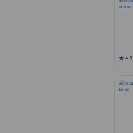
ШАД
SkillFactory
УрФУ
4.8