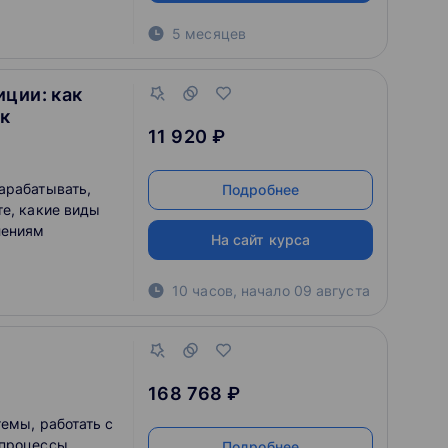
5 месяцев
ции: как
ок
11 920 ₽
арабатывать,
Подробнее
те, какие виды
лениям
На сайт курса
10 часов
,
начало
09 августа
168 768 ₽
емы, работать с
-процессы.
Подробнее