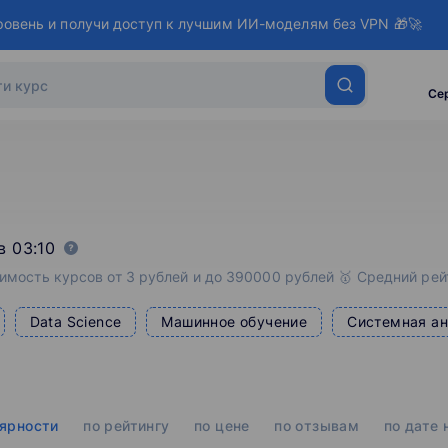
ровень и получи доступ к лучшим ИИ-моделям без VPN 🎁🚀
Се
в 03:10
имость курсов от 3 рублей и до 390000 рублей 🥇 Средний рейт
Data Science
Машинное обучение
Системная ан
лярности
по рейтингу
по цене
по отзывам
по дате