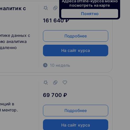
Адреса offline-курсов можно
посмотреть на карте
налитик с
Понятно
161 640 ₽
итике данных с
Подробнее
сию аналитика
удаленно
На сайт курса
10 недель
69 700 ₽
енций в
 ментор.
Подробнее
На сайт курса