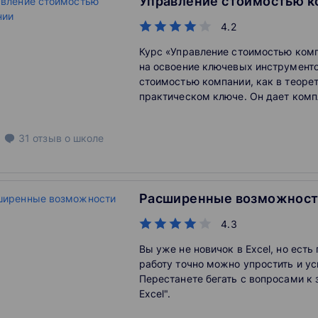
Управление стоимостью к
4.2
Курс «Управление стоимостью ком
на освоение ключевых инструмент
стоимостью компании, как в теорет
практическом ключе. Он дает ком
представление о процессе управл
категориями стоимости предприяти
31
отзыв
о школе
овладеть методами экономическог
стратегии развития бизнеса.
Расширенные возможности
4.3
Вы уже не новичок в Excel, но ест
работу точно можно упростить и ус
Перестанете бегать с вопросами к
Excel".