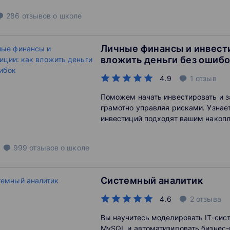
286
отзывов
о школе
Личные финансы и инвести
вложить деньги без ошиб
4.9
1
отзыв
Поможем начать инвестировать и з
грамотно управляя рисками. Узнае
инвестиций подходят вашим накоп
999
отзывов
о школе
Системный аналитик
4.6
2
отзыва
Вы научитесь моделировать IT-сист
MySQL и автоматизировать бизнес