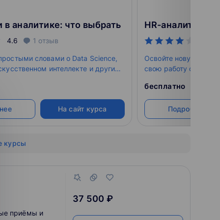
 в аналитике: что выбрать
HR-аналитика
4.6
1
отзыв
4
ростыми словами о Data Science,
Освойте новую профе
скусственном интеллекте и других
свою работу основыв
лениях• Разберётесь, какие
бесплатно
существуют в сфере работы с
оработаете с инструментами
нее
На сайт курса
Подробнее
практике • Получите пошаговый
е, что нужно для старта в сфере
е курсы
37 500 ₽
ые приёмы и