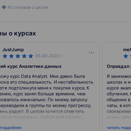
60
отзывов
о школе
ы о курсах
JustJump
mel
05.09.2022
г.
ий курс Аналитики данных
Оправдал 
ожу курс Data Analyst. Мне давно была
Я занимаюс
есна это специальность. И нестабильность
школах и н
оте подтолкнула меня к покупке курса. К
курсе анал
ению, курс занял больше времени, чем
обучения, 
ровалось изначально. По моему запросу
общение в 
переводили в группы по моему прогрессу,
чаты, в ко
ень радует. В целом хочется отметить
своевремен
рскую поддержку, любой мой вопрос
очень дале
ся в короткие сроки и с понятным
модули да
 подробнее
читать под
ением. С...