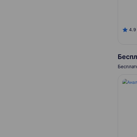
Онлайн-платформы
4.9
Alfa Campus
Беспл
GeekBrains
Бесплат
HSE
IBS Training Center
Otus
ProductStar
Skillbox
SkillFactory
Skypro
Stepik
Разработчик курса