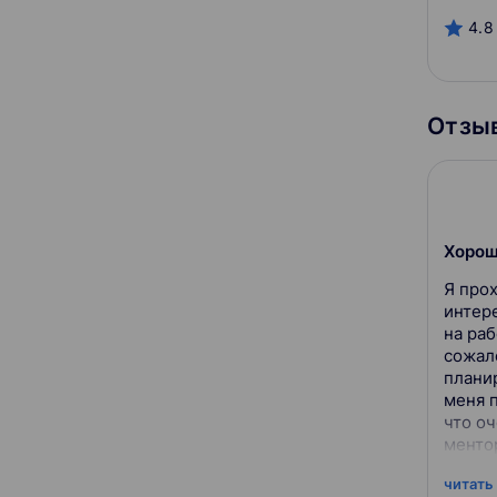
4.8
Отзыв
Хорош
Я прох
интер
на раб
сожал
плани
меня 
что оч
менто
решал
читать
объясн