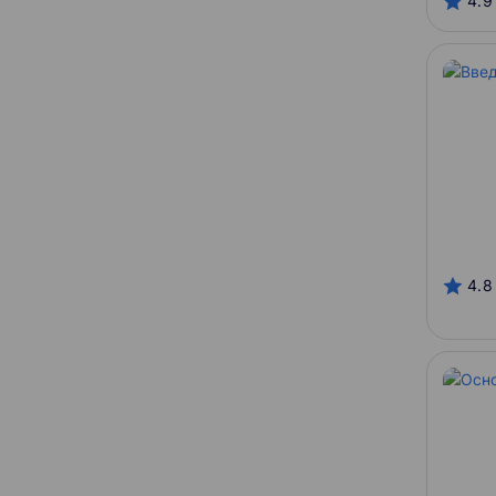
4.9
SkillFactory
СПбГУ
ИТМО
МГУ
ШАД
4.8