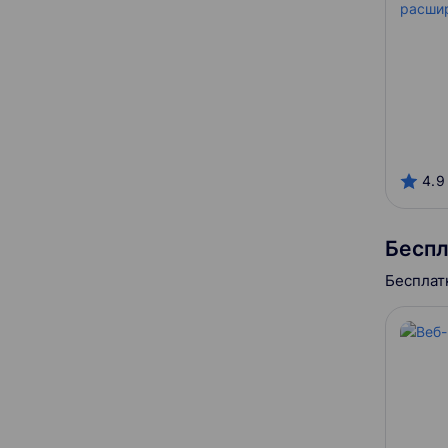
Онлайн-платформы
Alfa Campus
4.9
AndroidSchool.ru
GeekBrains
Бесп
HSE
Бесплат
IBS Training Center
IThub
Kata Academy
Loft School
Otus
Skillbox