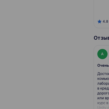
4.8
Отзыв
A
Досто
комью
лабор
в кред
дорого
или вр
курс в
Unity 