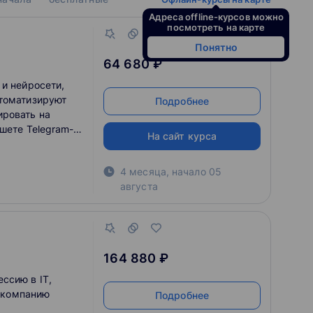
Адреса offline-курсов можно
посмотреть на карте
Понятно
64 680 ₽
 и нейросети,
втоматизируют
Подробнее
ировать на
шете Telegram-
На сайт курса
ачать карьеру в
4 месяца
,
начало
05
августа
164 880 ₽
ссию в IT,
T-компанию
Подробнее