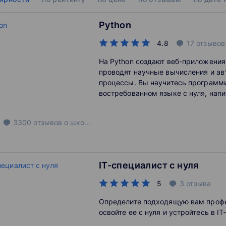
Python
4.8
17
отзывов
На Python создают веб-приложения
проводят научные вычисления и а
процессы. Вы научитесь программ
востребованном языке с нуля, напи
бота для турагентства и сможете н
разработке.
3300
отзывов
о школе
IT-специалист с нуля
5
3
отзыва
Определите подходящую вам профе
освойте ее с нуля и устройтесь в I