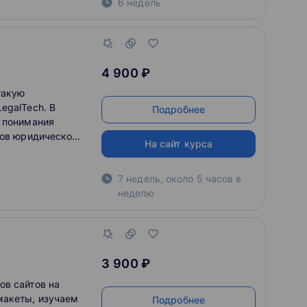
6 недель
4 900 ₽
такую
egalTech. В
Подробнее
я понимания
пов юридической
На сайт курса
ествующих
аются вопросы
7 недель, около 5 часов в
мации,
неделю
сы этики и
ументов
учающийся
асти и
ейшего развития
3 900 ₽
ов сайтов на
макеты, изучаем
Подробнее