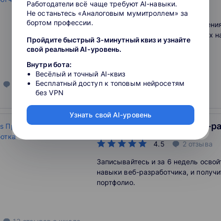
Работодатели всё чаще требуют AI-навыки.
5
1
отзыв
Не останьтесь «Аналоговым мумитроллем» за
бортом профессии.
На Python пишут сайты, приложения
боты Например, Sims 4 и Dropbox н
Пройдите быстрый 3-минутный квиз и узнайте
Python
свой реальный AI-уровень.
Внутри бота:
Весёлый и точный AI-квиз
Бесплатный доступ к топовым нейросетям
2606
отзывов
о школе
без VPN
Узнать свой AI-уровень
Vue.js Продвинутая веб-р
4.5
2
отзыва
Записывайтесь и за 6 недель осво
навыки веб-разработчика, и получи
портфолио.