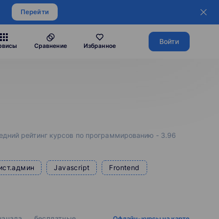
Перейти
Войти
рвисы
Сравнение
Избранное
едний рейтинг курсов по программированию - 3.96
ист.админ
Javascript
Frontend
 начала
бесплатные
Офлайн-курсы на карте