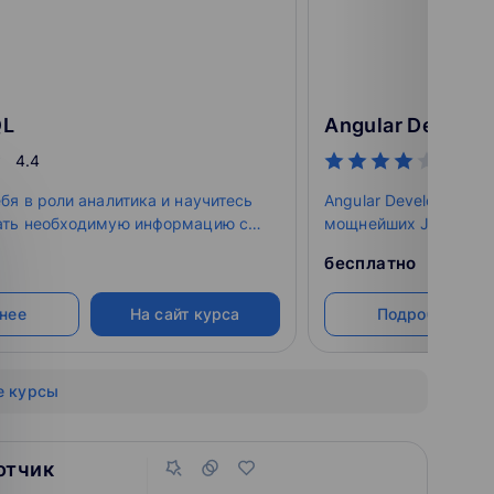
QL
Angular Develop
4.4
4.4
бя в роли аналитика и научитесь
Angular Developer - B
ать необходимую информацию с
мощнейших JavaScri
.
бесплатно
нее
На сайт курса
Подробнее
е курсы
отчик