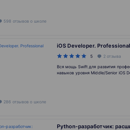
598
отзывов
о школе
iOS Developer. Professiona
5
2
отзыва
Вся мощь Swift для развития проф
навыков уровня Middle/Senior iOS D
286
отзывов
о школе
Python-разработчик: рас