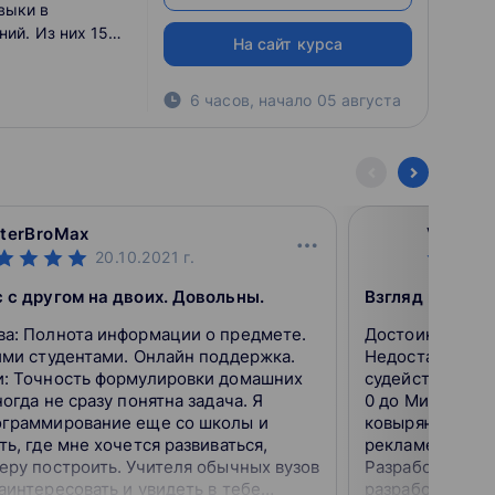
выки в
На сайт курса
6 часов
,
начало
05 августа
terBroMax
Vasco1
20.10.2021
г.
 с другом на двоих. Довольны.
предмете.
Достоинства: 
ими студентами. Онлайн поддержка.
Недостатки: От
машних
судейство акти
огда не сразу понятна задача. Я
0 до Мидла. Са
ограммирование еще со школы и
ковыряюсь с Uni
ть, где мне хочется развиваться,
рекламе были у
еру построить. Учителя обычных вузов
Разработчик игр
аинтересовать и увидеть в тебе
разработчик игр