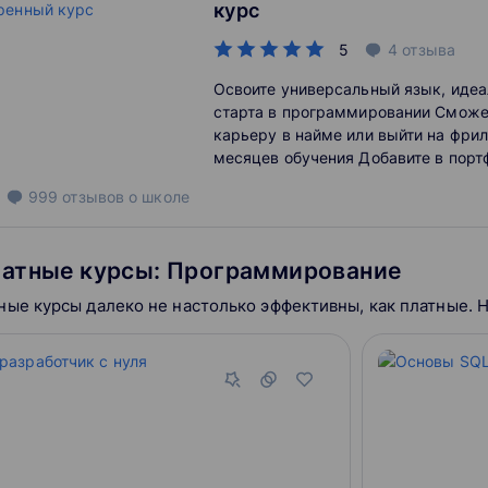
курс
5
4
отзыва
Освоите универсальный язык, иде
старта в программировании Сможе
карьеру в найме или выйти на фрил
месяцев обучения Добавите в порт
проекта, поработаете над реальны
999
отзывов
о школе
примете участие в хакатоне
латные курсы: Программирование
ные курсы далеко не настолько эффективны, как платные. 