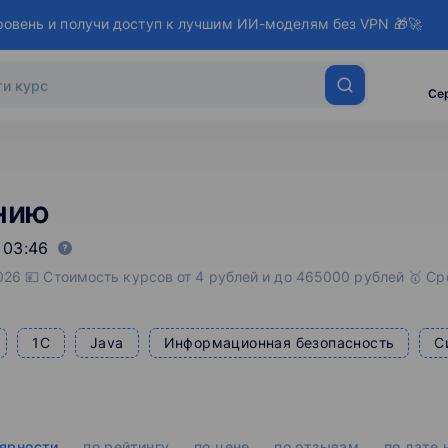
ровень и получи доступ к лучшим ИИ-моделям без VPN 🎁🚀
Се
нию
 03:46
26 💴 Стоимость курсов от 4 рублей и до 465000 рублей 🥇 Ср
1С
Java
Информационная безопасность
С
лярности
по рейтингу
по цене
по отзывам
по дате