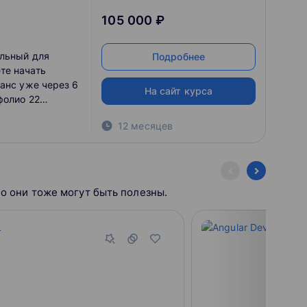
105 000 ₽
альный для
Подробнее
те начать
анс уже через 6
На сайт курса
фолио 22
ми кейсами и
12 месяцев
Но они тоже могут быть полезны.