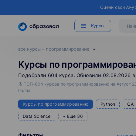
Оцени свой AI-у
Курсы
все курсы
программирование
Курсы по программирова
Подобрали
604
‌
курса
.
Обновили 02.08.2026 в
🔝 ТОП-604 курсов по программированию на Август 20
балла
Курсы по программированию
Python
QA
Data Science
+ Еще 36
Фильтры
по попу