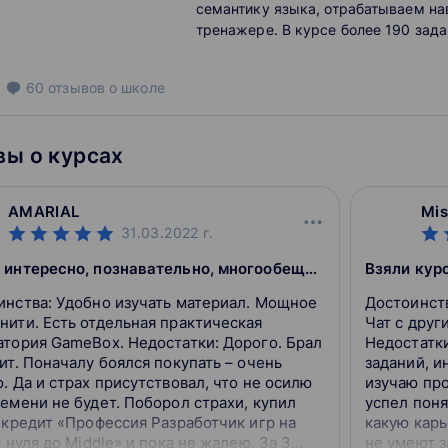
семантику языка, отрабатываем на
тренажере. В курсе более 190 заданий. Из них 150 –
решение практических задач.
60
отзывов
о школе
ы о курсах
AMARIAL
Mis
31.03.2022
г.
Очень интересно, познавательно, многообещающе.
Взяли курс
инства: Удобно изучать материал. Мощное
Достоинства: Полнота информации о 
нити. Есть отдельная практическая
Чат с друг
атория GameBox. Недостатки: Дорого. Брал
Недостатки: Точность формулировки до
ит. Поначалу боялся покупать – очень
заданий, ин
. Да и страх присутствовал, что не осилю
изучаю пр
емени не будет. Поборол страхи, купил
успел поня
 кредит «Профессия Разработчик игр на
какую карь
с нуля до Middle» и пока не жалею. За 3
не умеют з