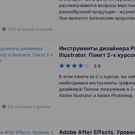
рассматриваются вопросы верстки
разнообразной продукции – журнала
Она является логическим продолж
части и позволяет получить полезн
650
отзывов
о школе
работы с любой продукцией.
Инструменты дизайнера P
Illustrator. Пакет 2-х курсо
3.6
В этом пакете из 2-х курсов, вы на
необходимые инструменты графич
дизайнера! Полное погружение в 2
Adobe Illustrator и Adobe Photoshop
курсов ниже на 20% чем если бы в
60
отзывов
о школе
курсы отдельно.
Adobe After Effects. Урове