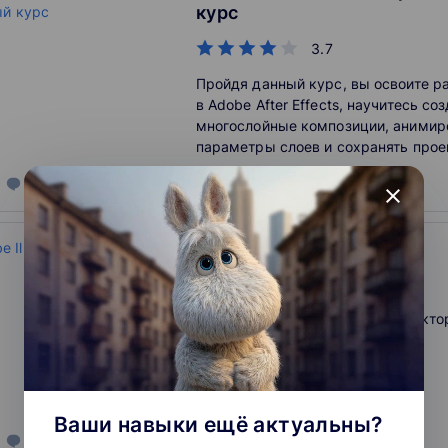
курс
3.7
Пройдя данный курс, вы освоите р
в Adobe After Effects, научитесь с
многослойные композиции, анимир
параметры слоев и сохранять прое
видеофайлы.
650
отзывов
о школе
close
Adobe Illustrator с нуля
4.3
Освойте главный инструмент векто
Ваши навыки ещё актуальны?
265
отзывов
о школе