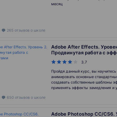
месяц
265
отзывов
о школе
Adobe After Effects. Уровен
Продвинутая работа с эф
3.7
Пройдя данный курс, вы научитесь
анимировать основные стандартны
создавать собственные шаблоны э
применять эффекты замедления и 
времени и выполнять трекинг изоб
650
отзывов
о школе
встроенными средствами програм
Adobe Photoshop СС/CS6. 