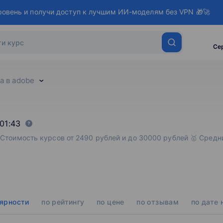
ровень и получи доступ к лучшим ИИ-моделям без VPN 🎁🚀
Се
а в adobe
01:43
Стоимость курсов от 2490 рублей и до 30000 рублей 🥇 Средний 
лярности
по рейтингу
по цене
по отзывам
по дате 