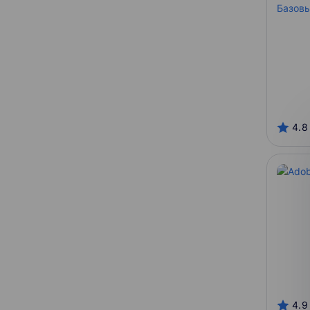
Содействие
С сертификатом
Можно в рассрочку
Зачетные единицы
4.8
4.9