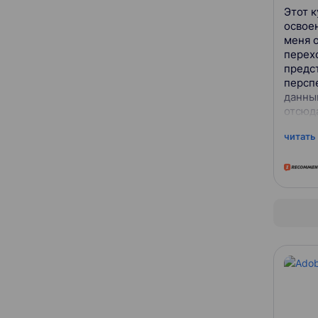
Этот 
освое
меня 
перех
предс
персп
данны
отсюда
прогр
читать
случай