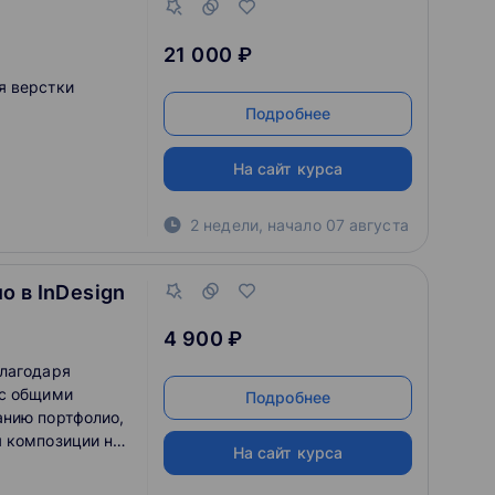
21 000 ₽
я верстки
Подробнее
На сайт курса
2 недели
,
начало
07 августа
 в InDesign
4 900 ₽
благодаря
 с общими
Подробнее
анию портфолио,
 композиции на
На сайт курса
е в программе
ождения курса,