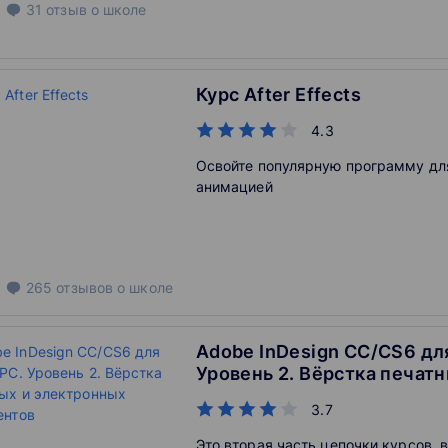
31
отзыв
о школе
слушатель сможет создать свое по
многостраничного pdf.
Курс After Effects
4.3
Освойте популярную программу дл
анимацией
265
отзывов
о школе
Adobe InDesign CC/CS6 дл
Уровень 2. Вёрстка печатн
электронных документов
3.7
Это вторая часть цепочки курсов, 