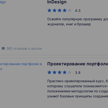
InDesign
4.3
Освойте популярную программу дл
журналов, книг и брошюр
265
отзывов
о школе
Проектирование портфолио
3.8
Практико-ориентированный курс, 
которому слушатели познакомятся
положениями методологии по созд
узнают базовые принципы создания
плоскости, а также научатся работ
Adobe InDesign. В результате прох