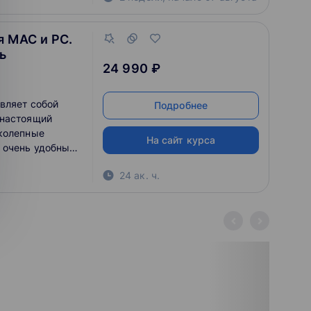
я MAC и PC.
ь
24 990 ₽
вляет собой
Подробнее
 настоящий
иколепные
На сайт курса
с очень удобным
льные
24 ак. ч.
и графикой
сти для работы
фектов вообще не
рамм верстки.