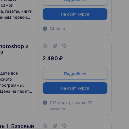
 самой
, газеты, книги.
На сайт курса
ением первой
ые навыки для
24 ак. ч.
hotoshop и
в!
2 490 ₽
йдете все
Подробнее
еского
 программы:
На сайт курса
. Цена на пакет
ы приобретали
133 урока
,
начало
07
августа
нь 1. Базовый