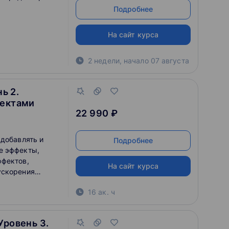
Подробнее
На сайт курса
2 недели
,
начало
07 августа
ь 2.
фектами
22 990 ₽
 добавлять и
Подробнее
е эффекты,
ффектов,
На сайт курса
ускорения
ражений
16 ак. ч
мы.
Уровень 3.