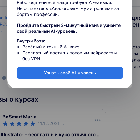
Работодатели всё чаще требуют AI-навыки.
Не останьтесь «Аналоговым мумитроллем» за
бортом профессии.
Adobe InDesign CC/CS6 дл
Уровень 1. Базовый уровен
Пройдите быстрый 3-минутный квиз и узнайте
свой реальный AI-уровень.
3.7
Внутри бота:
Весёлый и точный AI-квиз
Программа Adobe InDesign предста
Бесплатный доступ к топовым нейросетям
одну из самых функциональных на
без VPN
момент издательских систем. Вел
возможности верстки сочетаются 
Узнать свой AI-уровень
и гибким интерфейсом. Исключите
650
отзывов
о школе
возможности при работе с цветом 
дополняют превосходные возможно
с текстом, а набор визуальных эф
ы о курсах
имеет аналогов среди других прог
BeSmartMaria
11.12.2021
г.
Adobe Illustrator - бесплатный курс отличного уровня. Не с первого раза, не обо всем, но это - отличный инструмент освоения программы!