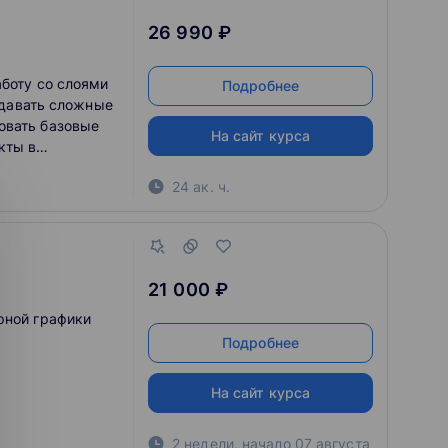
26 990 ₽
аботу со слоями
Подробнее
оздавать сложные
овать базовые
На сайт курса
кты в
24 ак. ч.
21 000 ₽
рной графики
Подробнее
На сайт курса
2 недели
,
начало
07 августа