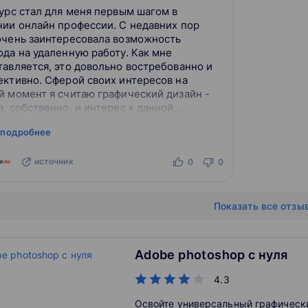
курс стал для меня первым шагом в
нии онлайн профессии. С недавних пор
очень заинтересовала возможность
ода на удаленную работу. Как мне
тавляется, это довольно востребованно и
ективно. Сферой своих интересов на
й момент я считаю графический дизайн -
, собственно, и интерес к данной
амме. На Нетологию "натолкнулась"
 подробнее
но, хотя, с другой стороны, их...
источник
0
0
Показать все отзы
Adobe photoshop с нуля
4.3
Освойте универсальный графическ