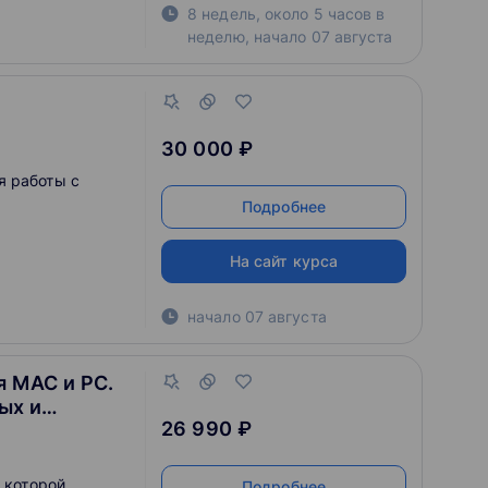
8 недель, около 5 часов в
ртфолио в виде
неделю
,
начало
07 августа
30 000 ₽
я работы с
Подробнее
На сайт курса
начало
07 августа
я MAC и PC.
ых и
26 990 ₽
в которой
Подробнее