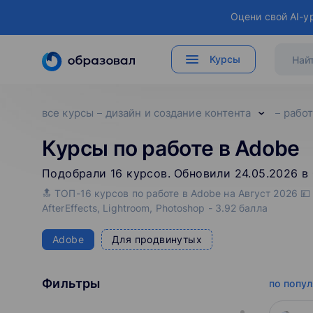
Оцени свой AI-у
Курсы
все курсы
дизайн и создание контента
работ
Курсы по работе в Adobe
Подобрали
16
‌
курсов
.
Обновили 24.05.2026 в 
🔝 ТОП-16 курсов по работе в Adobe на Август 2026 💴 
AfterEffects, Lightroom, Photoshop - 3.92 балла
Adobe
Для продвинутых
Фильтры
по попу