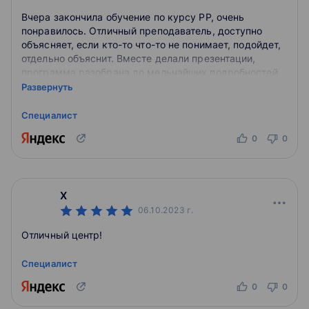
Вчера закончила обучение по курсу PP, очень
понравилось. Отличный преподаватель, доступно
объясняет, если кто-то что-то не понимает, подойдет,
отдельно объяснит. Вместе делали презентации,
программа разобрана до мельчайших подробностей.
Классы оборудованы всем необходимым, в целом
Развернуть
организация учебного процесса на уровне. Рядом
есть кафешки, но если хочешь принести свою еду, то
Специалист
есть столики, холодильник, микроволновка,
0
0
кофеавтоматы, кулер, чай, в общем, все необходимое.
Всем буду рекомендовать курсы Специалист.
Молодцы.
X
06.10.2023
г.
Отличный центр!
Специалист
0
0