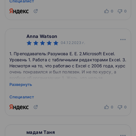
Специалист
0
0
Anna Watson
04.12.2023
г.
1. Преподаватель:Разумова Е. Е. 2.Microsoft Excel.
Уровень 1. Работа с табличными редакторами Excel. 3.
Несмотря на то, что работаю с Еxcel с 2006 года, курс
очень понравился и был полезен. И не по курсу, а
вообще об организации: 1. Жаль, что нельзя
понравившиеся курсы положить в избранное или как-
Развернуть
то для себя пометить,а сразу приходится класть в
корзину. И после этого, начинают беспокоить
Специалист
менеджеры, это ОЧЕНЬ раздражает! 2. Много
0
0
обучающих программ и курсов, профессиональные
преподаватели, комфортные условия. Например, чай
бесплатно, кофейные автоматы, есть микроволновка,
где можно разогреть еду, если принести из дома (но
мадам Таня
жаль, что об этом не предупреждают до первого