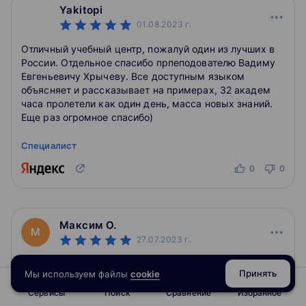
Yakitopi
01.08.2023
г.
Отличный учебный центр, пожалуй один из лучших в
России. Отдельное спасибо прпеподователю Вадиму
Евгеньевичу Хрычеву. Все доступным языком
объясняет и рассказывает на примерах, 32 академ
часа пролетели как один день, масса новых знаний.
Еще раз огромное спасибо)
Специалист
0
0
Максим О.
М
27.07.2023
г.
Все хорошо.
Принять
Мы используем файлы
cookie
Специалист
Сервисы
Поиск
Сравнение
Избранное