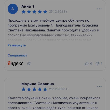
Анна Т.
А
25.12.2023
г.
Проходила в этом учебном центре обучение по
программе Exel уровень 1. Преподаватель Куракина
Светлана Николаевна. Занятия проходят в удобных и
полностью оборудованных классах, технических
проблем ни разу не возникало, что позволило не
отвлекаться и погрузиться в материал. Преподаватель
Развернуть
объясняла все очень доступно и понятно, параллельно
демонстрируя все действия на экране. Материал
Специалист
дается приближенным к практическому
0
1
использованию. Также в личном кабинете остаются
методические рекомендации. Однозначно буду
проходить уровень 2. Всем, кому нужен на работе
exel советую именно этот центр, знания получите
Марина Саввина
точно.
25.12.2023
г.
Качество обучения очень хорошее, очень понравился
преподаватель Светлана Николаевна,изумительная
просто, очень хорошо ведёт курс, понятно от начала