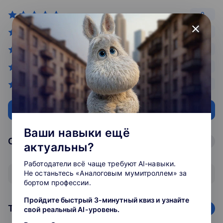
0
close
0
0
0
0
Оставить отзыв
Ваши навыки ещё
Отзывы
78
отзывов
актуальны?
Работодатели всё чаще требуют AI-навыки.
Не останьтесь «Аналоговым мумитроллем» за
Показать все отзывы
бортом профессии.
Пройдите быстрый 3-минутный квиз и узнайте
Топ школ
78
организаций
свой реальный AI-уровень.