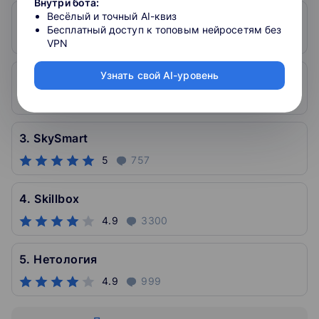
Внутри бота:
1. Skillfactory
Весёлый и точный AI-квиз
Бесплатный доступ к топовым нейросетям без
5
598
VPN
Узнать свой AI-уровень
2. Otus
5
286
3. SkySmart
5
757
4. Skillbox
4.9
3300
5. Нетология
4.9
999