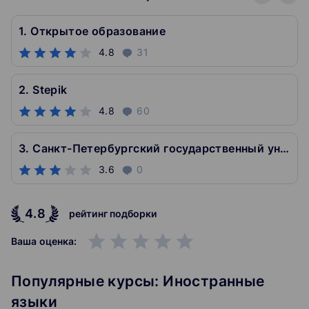
1. Открытое образование
4.8
31
2. Stepik
4.8
60
3. Санкт-Петербургский государственный университет
3.6
0
4.8
рейтинг подборки
grade
grade
grade
grade
grade
Ваша оценка:
Популярные курсы: Иностранные
языки