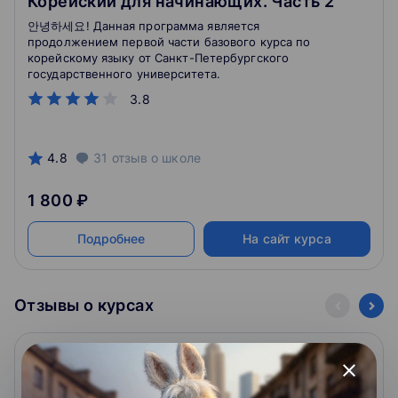
Корейский для начинающих. Часть 2
안녕하세요! Данная программа является
продолжением первой части базового курса по
корейскому языку от Санкт-Петербургского
государственного университета.
3.8
4.8
31
отзыв
о школе
1 800 ₽
Подробнее
На сайт курса
Отзывы о курсах
Екатерина Мм
Е
close
11.04.2023
г.