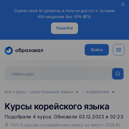
Оцени свой AI-уровень и получи доступ к лучшим
ИИ-моделям без VPN 🎁🚀
Перейти
Войти
все курсы
иностранные языки
корейский
Курсы корейского языка
Подобрали
4
‌
курса
.
Обновили 03.12.2023 в 02:23
🔝 ТОП-4 курсов по корейскому языку на Август 2026 💴