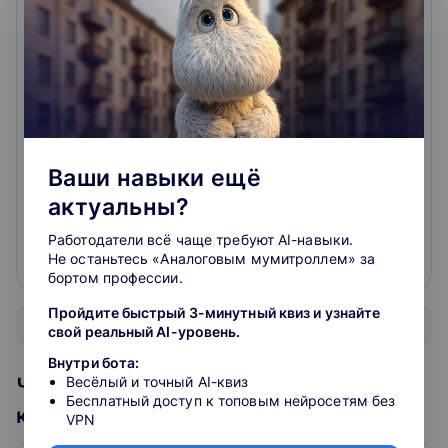
куча технических проблем при сдаче экзамена
Достоинства: Лекции зарубежных профессоров
Недостатки: Ужасно с технической точки зрения
Очень разочарована данным ресурсом. Из главных
недостатков: в тестовых вопросах промежуточной
аттестации встречаются опечатки, а то и
пропущены части предложений - а чего от тебя
хотят, поди догадайся! Наивно надеялась, что этот
Ваши навыки ещё
баг отсутствует в экзаменационных вопросах - как
бы не так! Но это еще не вс...
актуальны?
читать подробнее
Работодатели всё чаще требуют AI-навыки.
Не останьтесь «Аналоговым мумитроллем» за
0
0
бортом профессии.
Пройдите быстрый 3-минутный квиз и узнайте
Показать все отзывы
свой реальный AI-уровень.
Внутри бота:
Часто задаваемые вопросы по
Весёлый и точный AI-квиз
Бесплатный доступ к топовым нейросетям без
курсам тематики Корейский
VPN