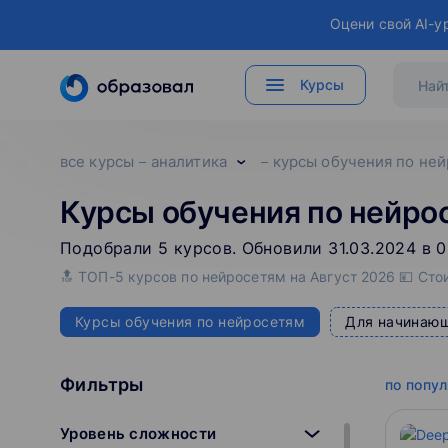
Оцени свой AI-у
Курсы
все курсы
аналитика
курсы обучения по не
Курсы обучения по нейро
Подобрали
5
‌
курсов
.
Обновили 31.03.2024 в 0
🔝 ТОП-5 курсов по нейросетям на Август 2026 💴 Сто
Курсы обучения по нейросетям
Для начинаю
Фильтры
по попу
Уровень сложности