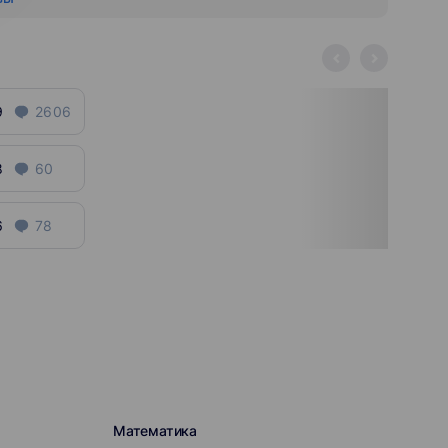
9
2606
8
60
6
78
Математика