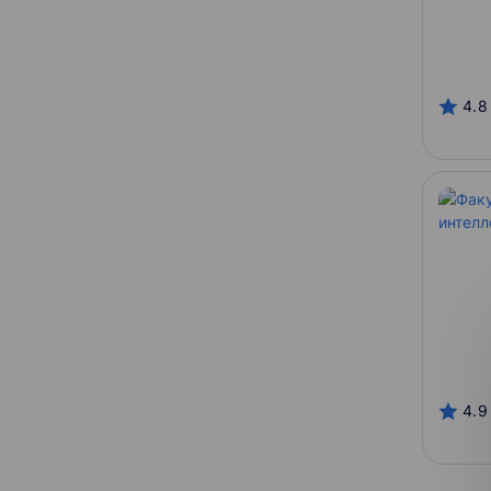
GeekBrains
Stepik
SkillFactory
4.8
Гарантия трудоустройства
Содействие
С сертификатом
Можно в рассрочку
4.9