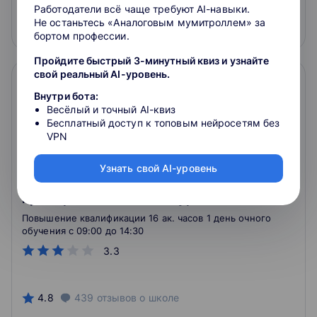
Работодатели всё чаще требуют AI-навыки.
Не останьтесь «Аналоговым мумитроллем» за
Подробнее
На сайт курса
бортом профессии.
Пройдите быстрый 3-минутный квиз и узнайте
свой реальный AI-уровень.
Внутри бота:
Весёлый и точный AI-квиз
Бесплатный доступ к топовым нейросетям без
VPN
Узнать свой AI-уровень
Управление персоналом ИТ
предприятия. Онлайн-курс
Повышение квалификации 16 ак. часов 1 день очного
обучения c 09:00 до 14:30
3.3
4.8
439
отзывов
о школе