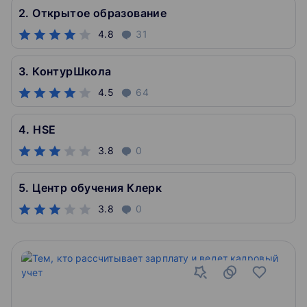
2. Открытое образование
4.8
31
3. КонтурШкола
4.5
64
4. HSE
3.8
0
5. Центр обучения Клерк
3.8
0