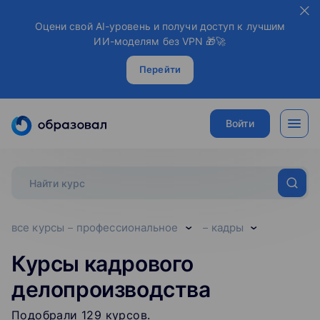
Оцени свой AI-уровень и получи доступ к лучшим
ИИ-моделям без VPN 🎁🚀
Перейти
Войти
все курсы
профессиональное
кадры
Курсы кадрового
делопроизводства
Подобрали
129
‌
курсов
.