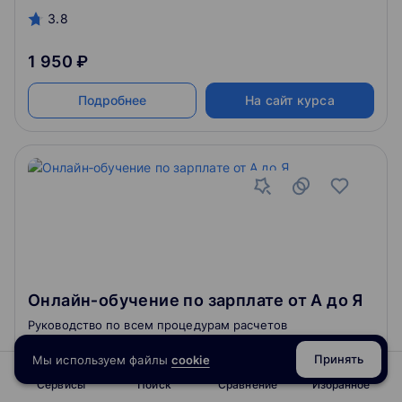
3.8
1 950 ₽
Подробнее
На сайт курса
Онлайн‑обучение по зарплате от А до Я
Руководство по всем процедурам расчетов
с работниками в 2023 году. Алгоритмы действий
и рекомендации по сложным случаям. Разбор
Принять
Мы используем файлы
cookie
практических примеров и задач
Сервисы
Поиск
Сравнение
Избранное
4