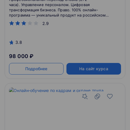
часа). Управление персоналом. Цифровая
трансформация бизнеса. Право. 100% онлайн-
программа — уникальный продукт на российском
рынке образовательных услуг, ориентированный на
2.9
комплексный управленческо - правовой подход к
автоматизации и цифровизации ключевых бизнес-
процессов в сфере кадрового администрирования.
Обучение через практику и работу над проектом.
3.8
98 000 ₽
Подробнее
На сайт курса