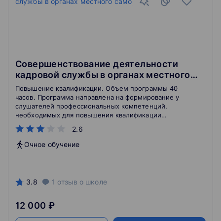
Совершенствование деятельности
кадровой службы в органах местного
самоуправления
Повышение квалификации. Объем программы 40
часов. Программа направлена на формирование у
слушателей профессиональных компетенций,
необходимых для повышения квалификации
профессиональной деятельности, приобретения
2.6
новых знаний и навыков муниципальных служащих в
сфере работы кадровой службы, кадрового
Очное обучение
делопроизводства, управления человеческими
ресурсами, трудового законодательства.
3.8
1
отзыв
о школе
12 000 ₽