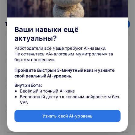
которого станет университет. Это обеспечит лидерство
университета в области естественных, гуманитарных и
технических наук, его вхождение в число ведущих
мировых образовательных и интеллектуальных центров.
Топ школ
78
организаций
Ваши навыки ещё
актуальны?
1. Skillfactory
Работодатели всё чаще требуют AI-навыки.
5
598
Не останьтесь «Аналоговым мумитроллем» за
бортом профессии.
2. Otus
Пройдите быстрый 3-минутный квиз и узнайте
5
286
свой реальный AI-уровень.
Внутри бота:
Весёлый и точный AI-квиз
3. SkySmart
Бесплатный доступ к топовым нейросетям без
5
757
VPN
Узнать свой AI-уровень
4. Skillbox
4.9
3300