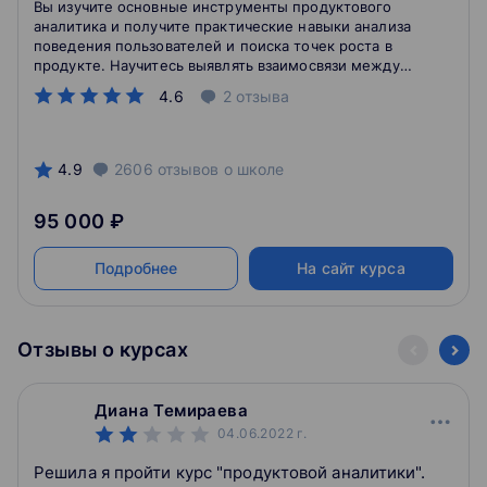
Вы изучите основные инструменты продуктового
аналитика и получите практические навыки анализа
поведения пользователей и поиска точек роста в
продукте. Научитесь выявлять взаимосвязи между
метриками, работать с гипотезами, анализировать
4.6
2
отзыва
рынок и конкурентов. Мы делаем упор на практику,
поэтому на выходе вы получите сильное портфолио
из 9 проектов.
4.9
2606
отзывов
о школе
95 000 ₽
Подробнее
На сайт курса
Отзывы о курсах
Диана Темираева
04.06.2022
г.
Решила я пройти курс "продуктовой аналитики".