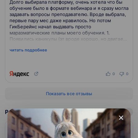
Долго выбирала платформу, очень хотела что бы
обучение было в формате вебинара и я сразу могла
задавать вопросы преподавателю. Вроде выбрала,
первые пару мес даже нравилось. Но потом
ГикБерейнс начал выдавать просто
маразматические планы моего обучения. 1.
Появились каникулы (эт вроде хорошо, но двигает
сроки обучения) 2. Курсовая. Ее нам должны
читать подробнее
били...
0
0
Показать все отзывы
Рейтинг школ: Аналитика
close
1. Нетология
4.9
999