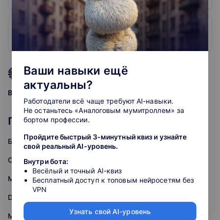
2. GeekBrains
4.9
2606
Ваши навыки ещё
4.8
рейтинг подборки
актуальны?
grade
grade
grade
grade
grade
Ваша оценка:
Работодатели всё чаще требуют AI-навыки.
Не останьтесь «Аналоговым мумитроллем» за
Популярные курсы: Аналитика
бортом профессии.
Пройдите быстрый 3-минутный квиз и узнайте
Бизнес-аналитика
свой реальный AI-уровень.
Системная аналитика
Внутри бота:
Весёлый и точный AI-квиз
Математика
Бесплатный доступ к топовым нейросетям без
VPN
Data Engineering
Узнать свой AI-уровень
Математика для Data Science