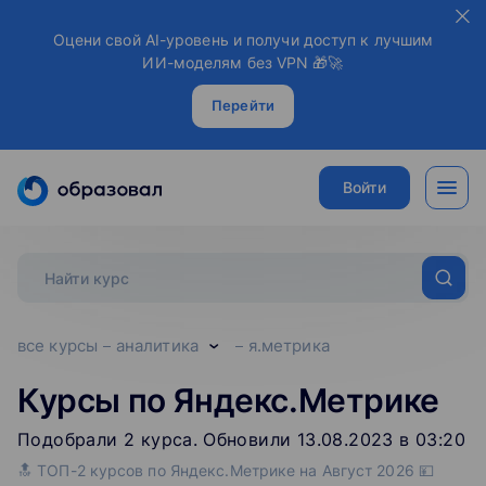
Оцени свой AI-уровень и получи доступ к лучшим
ИИ-моделям без VPN 🎁🚀
Перейти
Войти
все курсы
аналитика
я.метрика
Курсы по Яндекс.Метрике
Подобрали
2
‌
курса
.
Обновили 13.08.2023 в 03:20
🔝 ТОП-2 курсов по Яндекс.Метрике на Август 2026 💴