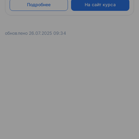
Подробнее
На сайт курса
влияния на компиляцию PL/SQL-кода и механизм
управления зависимостями. В качестве инструмента
используется Oracle SQL Developer.
обновлено 26.07.2025 09:34