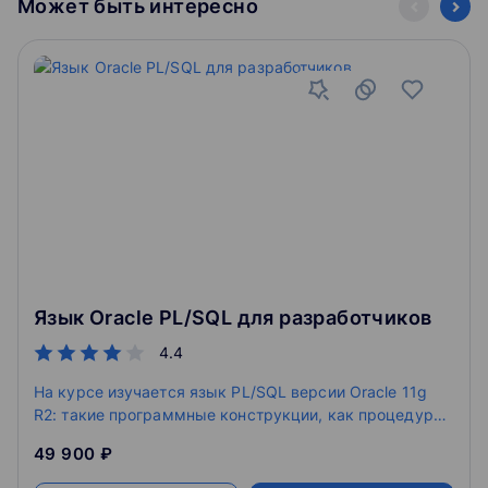
Может быть интересно
Язык Oracle PL/SQL для разработчиков
4.4
На курсе изучается язык PL/SQL версии Oracle 11g
R2: такие программные конструкции, как процедуры,
функции, пакеты и триггеры; некоторые из
49 900 ₽
стандартных пакетов; динамический SQL; массовые
загрузки данных с помощью коллекций; способы