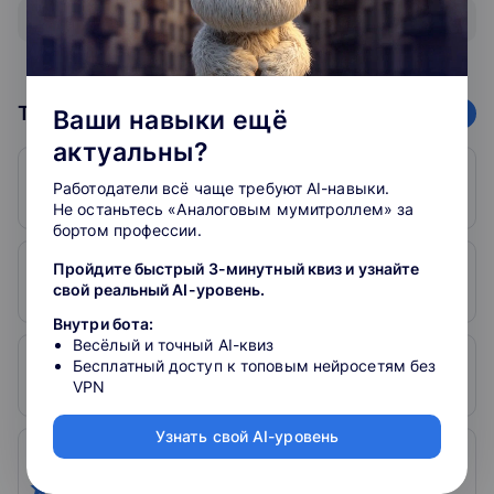
Показать все курсы
Топ школ
Ваши навыки ещё
78
организаций
актуальны?
1. Skillfactory
Работодатели всё чаще требуют AI-навыки.
5
598
Не останьтесь «Аналоговым мумитроллем» за
бортом профессии.
2. Otus
Пройдите быстрый 3-минутный квиз и узнайте
свой реальный AI-уровень.
5
286
Внутри бота:
Весёлый и точный AI-квиз
3. SkySmart
Бесплатный доступ к топовым нейросетям без
VPN
5
757
Узнать свой AI-уровень
4. Skillbox
4.9
3300