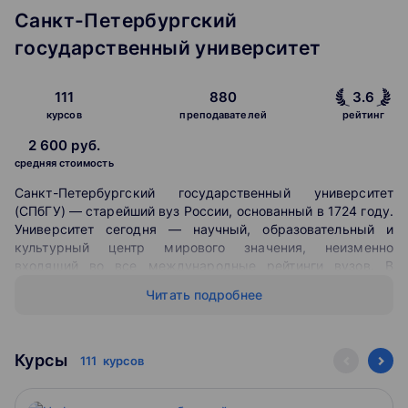
Санкт-Петербургский
государственный университет
111
880
3.6
курсов
преподавателей
рейтинг
2 600 руб.
средняя стоимость
Санкт-Петербургский государственный университет
(СПбГУ) — старейший вуз России, основанный в 1724 году.
Университет сегодня — научный, образовательный и
культурный центр мирового значения, неизменно
входящий во все международные рейтинги вузов. В
номинации взаимодействие с работодателями QS
Читать подробнее
Graduate Employability 2018 СПбГУ занимает 20 место
среди 400 ведущих вузов мира и является лучшим в
России. В настоящее время СПбГУ реализует 418
образовательных программ, включающих самые
Курсы
111
курсов
современные направления подготовки и специальности.
Сертификат об успешном окончании представленных