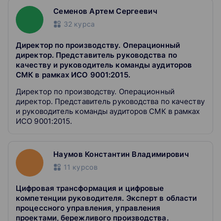
процессов, минимизации затрат и создания гибкой
Семенов Артем Сергеевич
системы, способной быстро адаптироваться к
32
курса
изменениям.
Директор по производству. Операционный
директор. Представитель руководства по
качеству и руководитель команды аудиторов
СМК в рамках ИСО 9001:2015.
Директор по производству. Операционный
директор. Представитель руководства по качеству
и руководитель команды аудиторов СМК в рамках
ИСО 9001:2015.
Наумов Константин Владимирович
11
курсов
Цифровая трансформация и цифровые
компетенции руководителя. Эксперт в области
процессного управления, управления
проектами, бережливого производства.