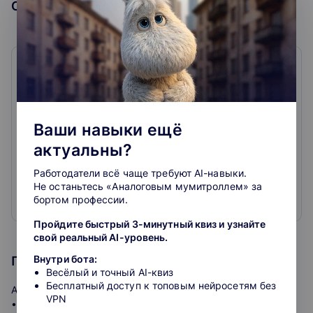
Образовательная организация
Русская Школа Управления
4.9
439
отзывов
Ваши навыки ещё
Русская Школа Управления (РШУ) — бизнес-школа,
актуальны?
которая дает практические знания для развития
реального бизнеса.
Работодатели всё чаще требуют AI-навыки.
Не останьтесь «Аналоговым мумитроллем» за
В каталоге РШУ более 700 курсов по 18
бортом профессии.
Развернуть
профессиональным направлениям, а в пул
преподавателей входят 1 300 экспертов-практиков с
Пройдите быстрый 3-минутный квиз и узнайте
большим опытом работы в различных областях.
свой реальный AI-уровень.
Внутри бота:
Программа курса
Миссия РШУ — давать знания с опорой на
Весёлый и точный AI-квиз
практические инструменты и особенности
Бесплатный доступ к топовым нейросетям без
Анализ бизнес-процессов предприятия
российского бизнеса. Все программы построены на
VPN
• Визуальный анализ процесса. Графические модели
реальном опыте компаний, их можно применять в