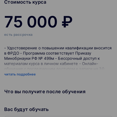
Стоимость курса
75 000 ₽
есть рассрочка
- Удостоверение о повышении квалификации вносится
в ФРДО - Программа соответствует Приказу
Минобрнауки РФ № 499м - Бессрочный доступ к
материалам курса в личном кабинете - Онлайн-
обучение с последующим доступом к записи на 30
дней - Разбор актуальной практики и примеров
читать подробнее
участников - Обучение в реальном времени и
общение с преподавателем Измените подход к
управлению бизнес-процессами и откройте новые
Что вы получите после обучения
возможности для роста и эффективности. На курсе вы
узнаете, как использовать методы анализа и
моделирования процессов, внедрять процессное
Вас будут обучать
управление и непрерывное совершенствование.
Овладейте инструментами для оптимизации бизнес-