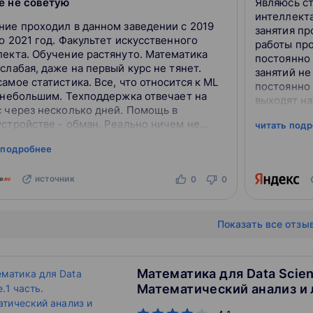
е не советую
Являюсь ст
интеллекта
ние проходил в данном заведении с 2019
занятия п
о 2021 год. Факультет искусственного
работы про
лекта. Обучение растянуто. Математика
постоянно 
слабая, даже на первый курс не тянет.
занятий не
амое статистика. Все, что относится к ML
постоянно 
с небольшим. Техподдержка отвечает на
выходят на
с через несколько дней. Помощь в
проверять.
устройстве - обман. Реально ничем не
читать под
python для 
ают, деньги не возвращают.
 подробнее
источник
0
0
Показать все отзы
Математика для Data Scien
Математический анализ и
алгебра