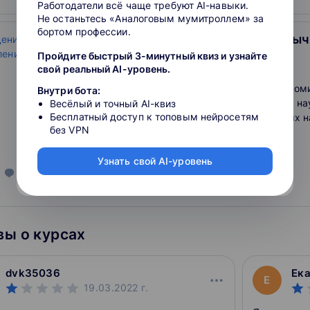
Работодатели всё чаще требуют AI-навыки.
математического мышления, котор
Не останьтесь «Аналоговым мумитроллем» за
современной области Computer Scie
бортом профессии.
Введение в квантовые вы
анализе данных в частности.
Пройдите быстрый 3-минутный квиз и узнайте
4.2
свой реальный AI-уровень.
Основная задача курса – познаком
Внутри бота:
бурно развивающейся областью нау
Весёлый и точный AI-квиз
Бесплатный доступ к топовым нейросетям
на стыке физики и компьютерных н
без VPN
квантовыми вычислениями.
Узнать свой AI-уровень
31
отзыв
о школе
ы о курсах
dvk35036
Ека
Е
19.03.2022
г.