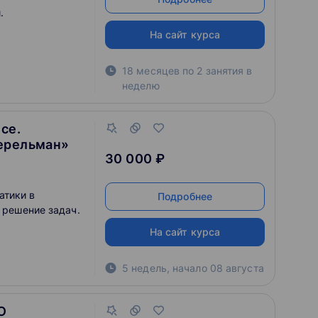
.
На сайт курса
18 месяцев по 2 занятия в
неделю
ce.
ерельман»
30 000 ₽
атики в
Подробнее
а решение задач.
На сайт курса
5 недель
,
начало
08 августа
O