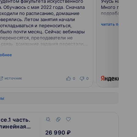
удентом факультета искусственного
Учусь на факул
. Обучаюсь с мая 2022 года. Сначала
Много практиче
роходили по расписанию, домашние
подрабатываю ф
верялись. Летом занятия начали
читать подробне
откладываться и переноситься,
 было почти месяц. Сейчас вебинары
переносятся, преподаватели не
 связь, домашние задания перестали
 По последнему курсу (библиотеки
робнее
dat...
источник
ист
0
0
вы
ce.1 часть.
 линейная
26 990 ₽