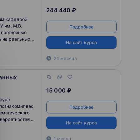
244 440 ₽
им кафедрой
У им. М.В.
Подробнее
 прогнозные
ь на реальных
На сайт курса
ть удаленно из
24 месяца
данных
15 000 ₽
курс
познакомит вас
Подробнее
ематического
 вероятностей и
На сайт курса
енного
 анализа
1 месяц
же развитие