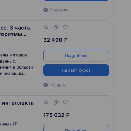
7 недель
ce. 3 часть.
горитмы
32 490 ₽
делы методов
Подробнее
 данных,
нения в области
На сайт курса
 начинающим
ce. По окончании
40 ак.ч.
олученные знания
мам анализа
cience.
о интеллекта
175 032 ₽
анных IT-
Подробнее