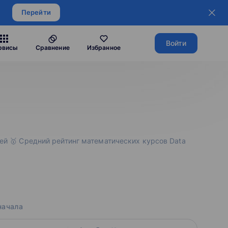
Перейти
Войти
рвисы
Сравнение
Избранное
лей 🥇 Средний рейтинг математических курсов Data
начала