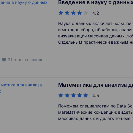
Введение в науку о данны
4.2
Наука о данных включает большой 
и методов сбора, обработки, анализ
визуализации массивов данных лю
Отдельным практически важным н
данной науки является работа с б
с помощью новых принципов матем
31
отзыв
о школе
вычислительного моделирования, к
классические методы перестают ра
невозможности их масштабировани
курс призван помочь обучающемус
Математика для анализа 
основы предметной области через 
решение типичных задач, с которы
4.5
исследователь в области науки о 
столкнуться в своей работе. Чтобы
Поможем специалистам по Data Sci
слушателя решать такие задачи, а
математические концепции: видеть
предоставляют обучающемуся нео
массивах данных и делать точные 
теоретический минимум и показыва
пользоваться инструментальной баз