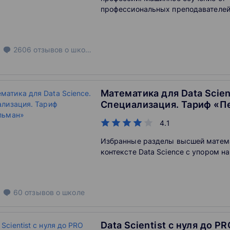
профессиональных преподавателей
2606
отзывов
о школе
Математика для Data Scien
Специализация. Тариф «П
4.1
Избранные разделы высшей матем
контексте Data Science с упором н
60
отзывов
о школе
Data Scientist с нуля до PR