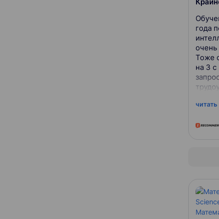
Крайн
Обуче
года п
интел
очень 
Тоже с
на 3 
запро
трудо
помог
читать