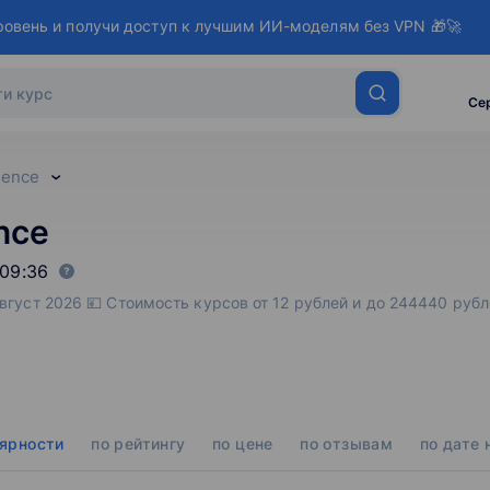
ровень и получи доступ к лучшим ИИ-моделям без VPN 🎁🚀
Се
ience
nce
09:36
Август 2026 💴 Стоимость курсов от 12 рублей и до 244440 руб
лярности
по рейтингу
по цене
по отзывам
по дате 