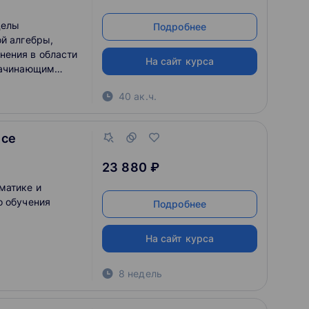
делы
Подробнее
ой алгебры,
нения в области
На сайт курса
 начинающим
ce. По окончании
40 ак.ч.
олученные знания
ейной алгебры
nce
23 880 ₽
матике и
о обучения
Подробнее
На сайт курса
8 недель