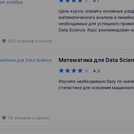
4.1
Цель курса: освоить основные раз
математического анализа и линейн
необходимые для успешного приме
Data Science. Курс рекомендован
специалистам в области Data Scien
650
отзывов
о школе
курса Вы сможете использовать п
по математическому анализу и лин
для старта в данной сфере.
Математика для Data Scie
4.3
Изучите необходимую базу по мате
статистике для освоения машинног
78
отзывов
о школе