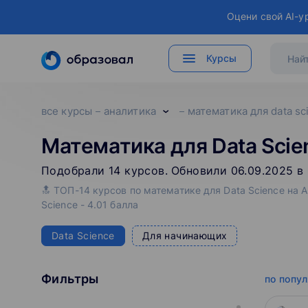
Оцени свой AI-у
Курсы
все курсы
аналитика
математика для data sc
Математика для Data Scie
Подобрали
14
‌
курсов
.
Обновили 06.09.2025 в 
🔝 ТОП-14 курсов по математике для Data Science на 
Science - 4.01 балла
Data Science
Для начинающих
Фильтры
по попу