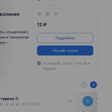
ое важно в
nce в целом и в
числения
12 ₽
ить слушателей с
ки и технологии
Подробнее
аук –
На сайт курса
10 недель, около 7 часов в
неделю
терина Л.
Святос
С
20.11.2022
г.