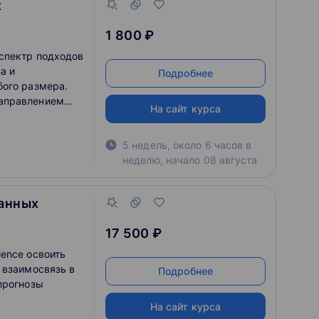
х
1 800 ₽
спектр подходов
а и
Подробнее
бого размера.
аправлением
На сайт курса
ольшими данными
атического и
5 недель, около 6 часов в
огда
неделю
,
начало
08 августа
ботать ввиду
я. Настоящий
я изучить
данных
постановку и
ми
17 500 ₽
данных может
 научить
ence освоить
вторы курса
 взаимосвязь в
Подробнее
бходимый
прогнозы
ют, как
На сайт курса
ой на практике.