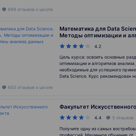
999
отзывов
о школе
Математика для Data Scien
Методы оптимизации и ал
анализа данных
4.2
Цель курса: освоить основные раз
оптимизации и алгоритмов анализа
необходимые для успешного приме
Data Science. Курс рекомендован
специалистам в области Data Scien
650
отзывов
о школе
курса Вы сможете использовать п
по методам оптимизации и алгорит
данных для старта в области Data S
Факультет Искусственног
4.4
5
отзывов
Получите одну из самых востребов
профессий. Машинное обучение от