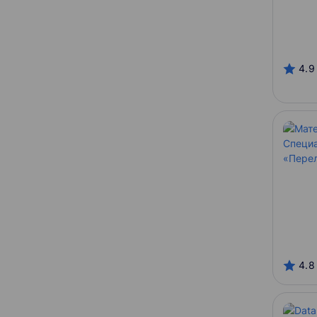
Онлайн-платформы
HSE
SkillFactory
4.9
Stepik
Нетология
Открытое образование
Специалист
Разработчик курса
Школа анализа данных
Нетология
GeekBrains
Stepik
4.8
НПОО
Специалист