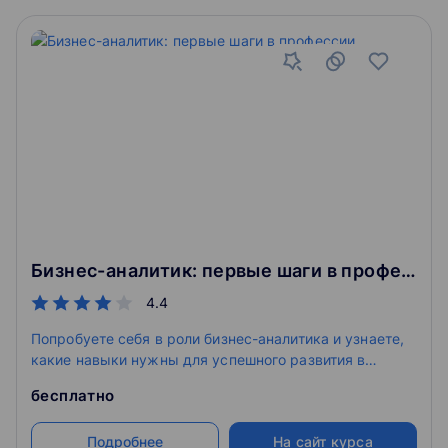
Бизнес-аналитик: первые шаги в профессии
4.4
Попробуете себя в роли бизнес-аналитика и узнаете,
какие навыки нужны для успешного развития в
профессии. Познакомитесь с инструментами и
бесплатно
поймёте, как собирать и анализировать данные — на
примере реальных кейсов.
Подробнее
На сайт курса