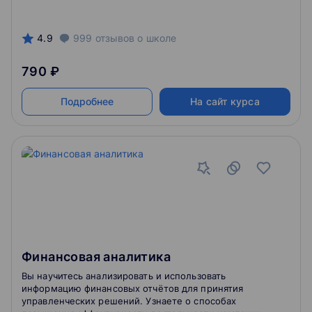
основной фундамент знаний — как лучше провести
SEO-аудит, составить эффективные поисковые
запросы для продвижения и какие инструменты
4.9
999
отзывов
о школе
использовать для оптимизации своего сайта.
790 ₽
Подробнее
На сайт курса
Финансовая аналитика
Вы научитесь анализировать и использовать
информацию финансовых отчётов для принятия
управленческих решений. Узнаете о способах