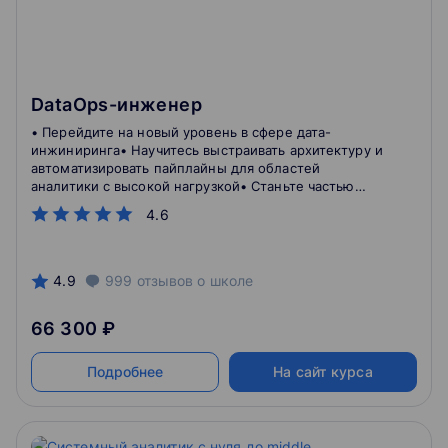
DataOps-инженер
• Перейдите на новый уровень в сфере дата-
инжиниринга• Научитесь выстраивать архитектуру и
автоматизировать пайплайны для областей
аналитики с высокой нагрузкой• Станьте частью
профессионального сообщества и научитесь
4.6
работать с технологиями, которыми пользуются
топовые мировые компании
4.9
999
отзывов
о школе
66 300 ₽
Подробнее
На сайт курса