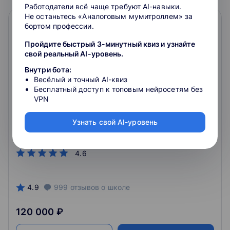
Работодатели всё чаще требуют AI-навыки.
Не останьтесь «Аналоговым мумитроллем» за
бортом профессии.
Пройдите быстрый 3-минутный квиз и узнайте
свой реальный AI-уровень.
Внутри бота:
Весёлый и точный AI-квиз
Бесплатный доступ к топовым нейросетям без
Дата-инженер с нуля до middle
VPN
• Научим автоматизировать работу с данными,
настраивать мониторинги, создавать конвейеры
Узнать свой AI-уровень
обработки и схемы хранения данных• Сможете
претендовать на позицию инженера данных, ETL-
эксперта или MLOps уровня middle
4.6
4.9
999
отзывов
о школе
120 000 ₽