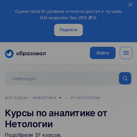
Оцени свой AI-уровень и получи доступ к лучшим
ИИ-моделям без VPN 🎁🚀
Перейти
Войти
все курсы
аналитика
от нетологии
Курсы по аналитике от
Нетологии
Подобрали
37
‌
курсов
.