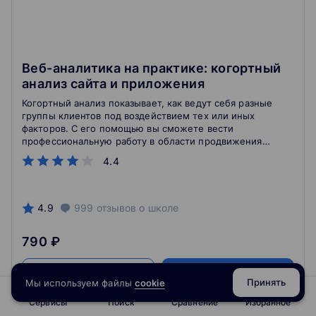
Веб-аналитика на практике: когортный
анализ сайта и приложения
Когортный анализ показывает, как ведут себя разные
группы клиентов под воздействием тех или иных
факторов. С его помощью вы сможете вести
профессиональную работу в области продвижения
сайта, услуг, товаров. Научитесь прогнозировать
4.4
окупаемость каналов продвижения, поймете, как
развивать продукт, и решите другие маркетинговые
и продуктовые задачи.
4.9
999
отзывов
о школе
790 ₽
Подробнее
На сайт курса
Принять
Мы используем файлы
cookie
Сервисы
Поиск
Сравнение
Избранное