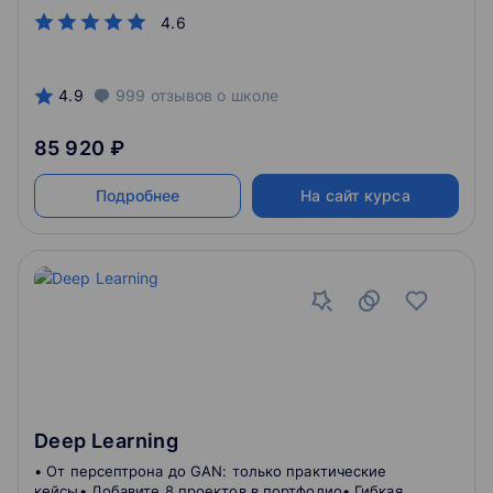
Sportmaster Lab
4.6
4.9
999
отзывов
о школе
85 920 ₽
Подробнее
На сайт курса
Deep Learning
• От персептрона до GAN: только практические
кейсы• Добавите 8 проектов в портфолио• Гибкая