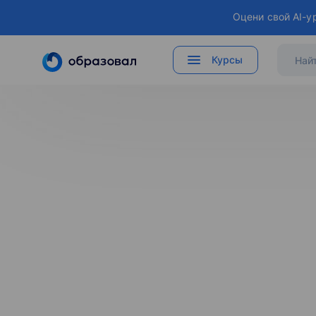
Оцени свой AI-у
Курсы