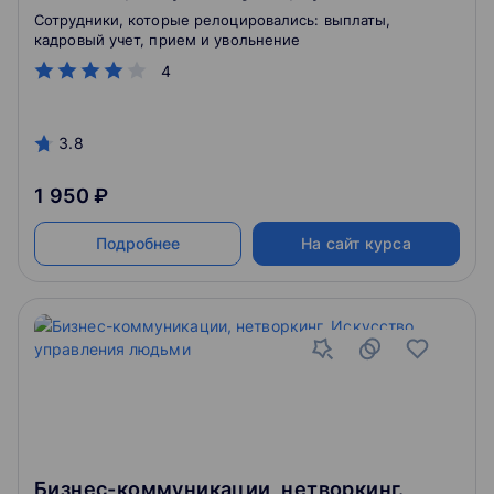
увольнение
Сотрудники, которые релоцировались: выплаты,
кадровый учет, прием и увольнение
4
3.8
1 950 ₽
Подробнее
На сайт курса
Бизнес-коммуникации, нетворкинг.