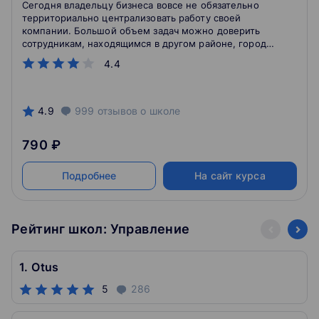
Сегодня владельцу бизнеса вовсе не обязательно
территориально централизовать работу своей
компании. Большой объем задач можно доверить
сотрудникам, находящимся в другом районе, городе
или стране. Так предприниматель сократит
4.4
издержки, а специалисты будут экономить время на
дорогу до офиса. Однако контролировать такой
процесс намного сложнее.
4.9
999
отзывов
о школе
790 ₽
Подробнее
На сайт курса
Рейтинг школ: Управление
1. Otus
5
286