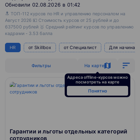
Обновили 02.08.2026 в 01:42
🔝 ТОП-112 курсов по HR и управлению персоналом на
Август 2026 💴 Стоимость курсов от 25 рублей и до
637500 рублей 🥇 Средний рейтинг курсов по управлению
кадрами - 3.53 балла
HR
от Skillbox
от Специалист
Для начинаю
Фильтры
На карте
Адреса offline-курсов можно
посмотреть на карте
Понятно
Гарантии и льготы отдельных категорий
сотрудников