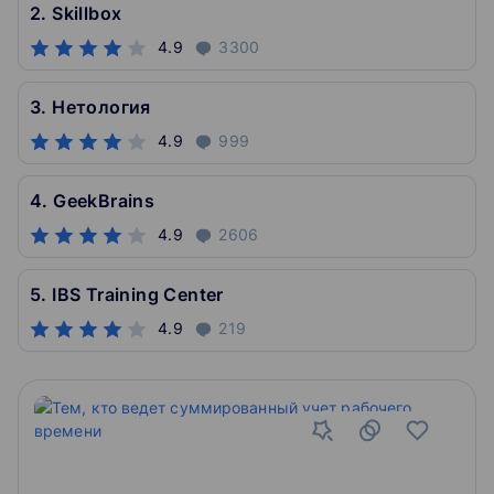
2. Skillbox
4.9
3300
3. Нетология
4.9
999
4. GeekBrains
4.9
2606
5. IBS Training Center
4.9
219