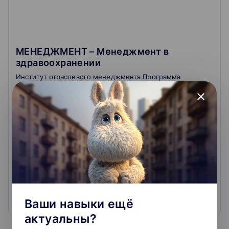
МЕНЕДЖМЕНТ – Менеджмент в
здравоохранении
Институт отраслевого менеджмента Программа
профпереподготовки
close
2.9
Очное обучение
3.8
320 000 ₽
Ваши навыки ещё
Подробнее
На сайт курса
актуальны?