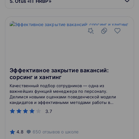
5. Otus «IT HRBP»
Эффективное закрытие вакансий:
сорсинг и хантинг
Качественный подбор сотрудников — одна из
важнейших функций менеджера по персоналу.
Делимся новыми оценками поведенческой модели
кандидатов и эффективными методами работы в
современных условиях рынка труда. На занятиях
3.7
сочетаются теория и практика (80/20), решаются
конкретные кейсы.
4.8
650
отзывов
о школе