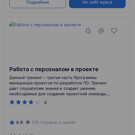
Подробнее
На сайт курса
Работа с персоналом в проекте
Данный тренинг – третья часть Программы
менеджера проектов по разработке ПО. Тренинг
дает слушателям знания и создает умения,
необходимые для создания проектной команды,
содействия ей в достижении зрелости, обеспечения
4
эффективной работы, мотивирования сотрудников и
эффективного проведения совещаний. Слушатели
учатся применять ключевые инструменты
менеджера – ситуационное руководство и групповая
4.9
219
отзывов
о школе
динамика.