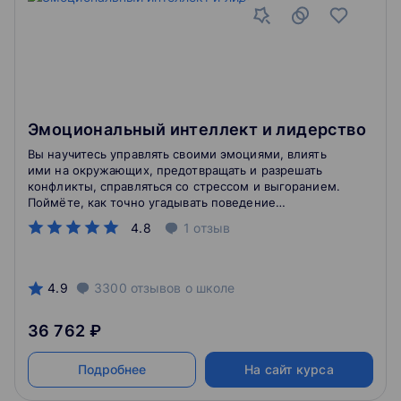
Эмоциональный интеллект и лидерство
Вы научитесь управлять своими эмоциями, влиять
ими на окружающих, предотвращать и разрешать
конфликты, справляться со стрессом и выгоранием.
Поймёте, как точно угадывать поведение
собеседника, убеждать и вызывать доверие.
4.8
1
отзыв
Сможете легко наладить отношения с коллегами и
начальством.
4.9
3300
отзывов
о школе
36 762 ₽
Подробнее
На сайт курса