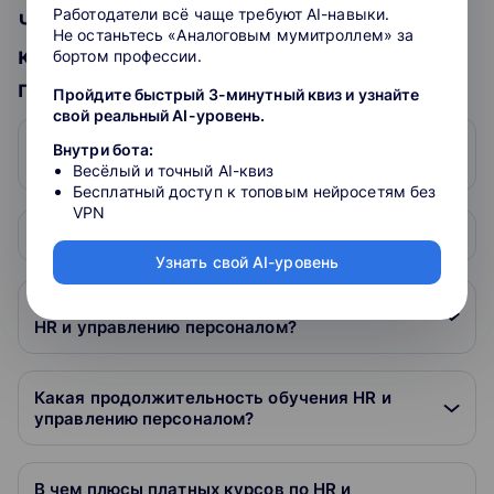
Работодатели всё чаще требуют AI-навыки.
Часто задаваемые вопросы по
Не останьтесь «Аналоговым мумитроллем» за
курсам тематики HR и управление
бортом профессии.
персоналом
Пройдите быстрый 3-минутный квиз и узнайте
свой реальный AI-уровень.
Смогу ли я трудоустроиться после
Внутри бота:
прохождения курсов?
Весёлый и точный AI-квиз
Бесплатный доступ к топовым нейросетям без
VPN
В каком формате проходит обучение?
Узнать свой AI-уровень
Чему я научусь после прохождения курса по
HR и управлению персоналом?
Какая продолжительность обучения HR и
управлению персоналом?
В чем плюсы платных курсов по HR и