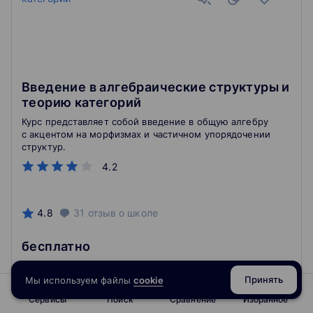
Введение в алгебраические структуры и
теорию категорий
Курс представляет собой введение в общую алгебру
с акцентом на морфизмах и частичном упорядочении
структур.
4.2
4.8
31
отзыв
о школе
бесплатно
Подробнее
На сайт курса
Принять
Мы используем файлы
cookie
Сервисы
Поиск
Сравнение
Избранное