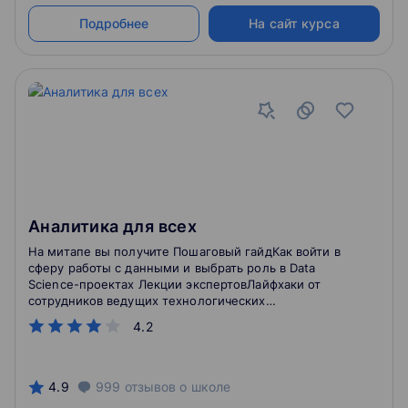
математике для Data Science Во второй половине мы
поговорим об общей теории нейронных сетей, а
Подробнее
На сайт курса
также о нейронных сетях в компьютерном зрении
Аналитика для всех
На митапе вы получите Пошаговый гайдКак войти в
сферу работы с данными и выбрать роль в Data
Science-проектах Лекции экспертовЛайфхаки от
сотрудников ведущих технологических
компаний Ответы на вопросыКак перейти в
4.2
аналитику? Какие компетенции и роли существуют?
4.9
999
отзывов
о школе