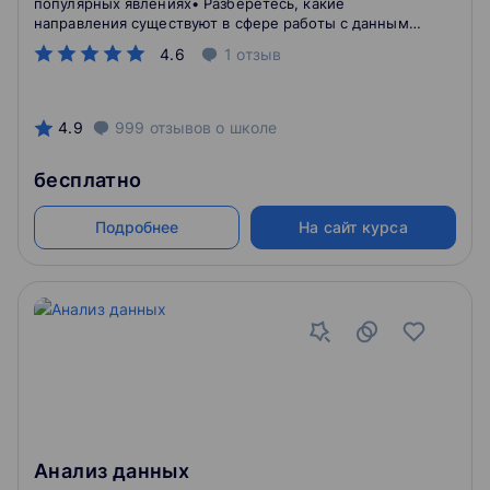
популярных явлениях• Разберётесь, какие
направления существуют в сфере работы с данными,
и поработаете с инструментами аналитики на
4.6
1
отзыв
практике • Получите пошаговый гайд и узнаете, что
нужно для старта в сфере Data Science
4.9
999
отзывов
о школе
бесплатно
Подробнее
На сайт курса
Анализ данных