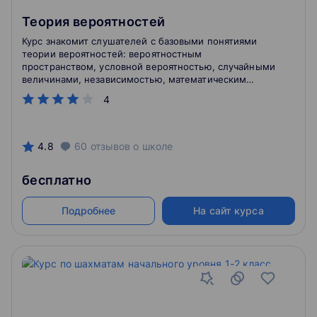
Теория вероятностей
Курс знакомит слушателей с базовыми понятиями
теории вероятностей: вероятностным
пространством, условной вероятностью, случайными
величинами, независимостью, математическим
ожиданием и дисперсией. Доказываются закон
4
больших чисел и некоторые версии предельных
теорем. Разобрано много примеров и задач.
4.8
60
отзывов
о школе
бесплатно
Подробнее
На сайт курса