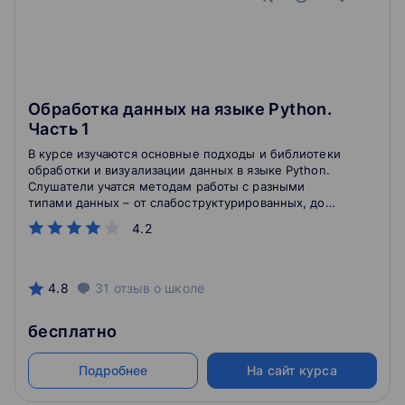
Обработка данных на языке Python.
Часть 1
В курсе изучаются основные подходы и библиотеки
обработки и визуализации данных в языке Python.
Слушатели учатся методам работы с разными
типами данных – от слабоструктурированных, до
табличных, а также учатся решать практические
4.2
задания по подготовке данных, с использованием
открытых наборов данных и API. В курсе слушатели
знакомятся с библиотеками, которые необходимы
для эффективного решения широкого круга
4.8
31
отзыв
о школе
аналитических задач, такими как Ipython, Pandas,
Numpy, Matplotlib и Scikit-learn, и др.
бесплатно
Подробнее
На сайт курса