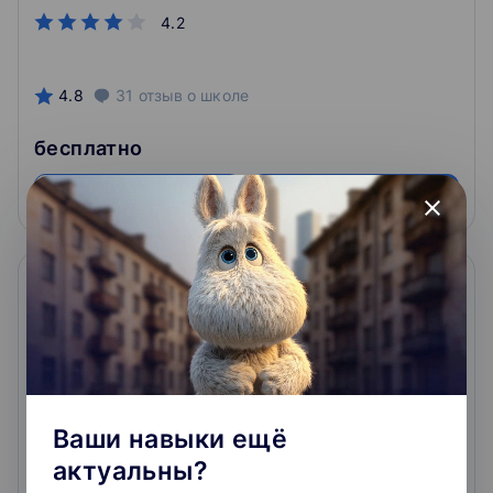
4.2
4.8
31
отзыв
о школе
бесплатно
Подробнее
На сайт курса
close
Ваши навыки ещё
Анализ данных в R
актуальны?
В рамках трёхнедельного курса рассматриваются все
основные этапы статистического анализа R,