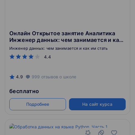
Онлайн Открытое занятие Аналитика
Инженер данных: чем занимается и как
им стать
Инженер данных: чем занимается и как им стать
4.4
4.9
999
отзывов
о школе
бесплатно
Подробнее
На сайт курса