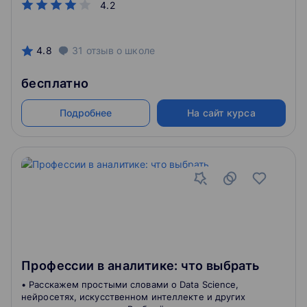
4.2
футбольных турниров для достижения их
максимальной зрелищности, финансовой
окупаемости, улучшения спортивных результатов
сборной команды страны, формируемой из
4.8
31
отзыв
о школе
участников национального первенства, повышению
её репутации; а также предлагать обоснованные
бесплатно
прогнозы исхода футбольных баталий.
Подробнее
На сайт курса
Профессии в аналитике: что выбрать
• Расскажем простыми словами о Data Science,
нейросетях, искусственном интеллекте и других