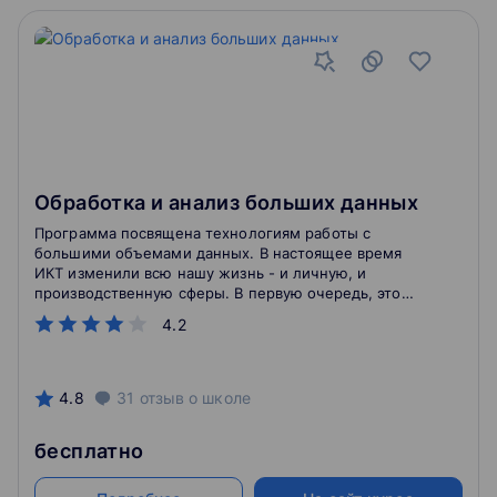
Обработка и анализ больших данных
Программа посвящена технологиям работы с
большими объемами данных. В настоящее время
ИКТ изменили всю нашу жизнь - и личную, и
производственную сферы. В первую очередь, это
связано с накоплением во всех областях
4.2
детальности человека огромных массивов данных,
которые нужно уметь находить, извлекать,
структурировать, сохранять в компактном виде,
быстро находить необходимые элементы,
4.8
31
отзыв
о школе
агрегировать и анализировать. Анализ данных может
помочь решить множество профессиональных задач,
бесплатно
например, такие: каков ожидаемый спрос на тот или
иной товар? Когда этот спрос был максимальным?
Каковы тенденции в изменении цен на рынке? И т.д.