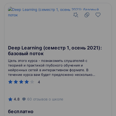
Deep Learning (семестр 1, осень 2021):
базовый поток
Цель этого курса - познакомить слушателей с
теорией и практикой глубокого обучения и
нейронных сетей в интерактивном формате. В
течение курса вам будет предложено несколько
практических заданий. Последним заданием
4
является итоговый практический проект. По итогам
курса будет выдан сертификат об окончании школы,
дающий льготы при поступлении в бакалавриат и
магистратуру ФПМИ МФТИ. Базовый поток
4.8
60
отзывов
о школе
предназначен для тех, кто делает первые шаги в
Data Science. Значительная часть курса отведена
бесплатно
языку Python, библиотекам анализа данных и