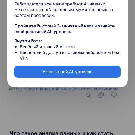
Работодатели всё чаще требуют AI-навыки.
считывание данных, предобработка данных,
Не останьтесь «Аналоговым мумитроллем» за
применение основных статистических методов и
бортом профессии.
визуализация результатов. Слушатели научатся
4
основным элементам программирования на языке R,
Пройдите быстрый 3-минутный квиз и узнайте
что позволит быстро и эффективно решать
свой реальный AI-уровень.
широчайший спектр задач, возникающих при
обработке данных.
4.8
60
отзывов
о школе
Внутри бота:
Весёлый и точный AI-квиз
Бесплатный доступ к топовым нейросетям без
бесплатно
VPN
Подробнее
На сайт курса
Узнать свой AI-уровень
Что такое анализ данных и как стать