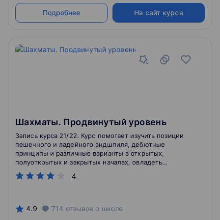
Подробнее
На сайт курса
Шахматы. Продвинутый уровень
Запись курса 21/22. Курс помогает изучить позиции
пешечного и ладейного эндшпиля, дебютные
принципы и различные варианты в открытых,
полуоткрытых и закрытых началах, овладеть
стратегическими приемами. На занятиях подробно
4
анализируются лучшие партии чемпионов мира,
базовые тактические приемы, типичные комбинации
в шахматах. Для детей любого возраста. Занятия
помогают развить логическое мышление.
4.9
714
отзывов
о школе