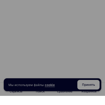
мог разобрать их и на примере увидеть особенности
закрытых шахматных дебютов. Это поможет ему быстрее
понять их идеи и начать пользоваться новыми приемами
на практике.
Принять
Мы используем файлы
cookie
Сервисы
Поиск
Сравнение
Избранное