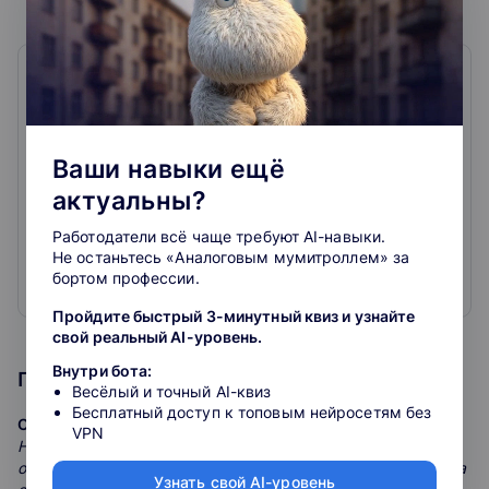
SkySmart
4.7
757
отзывов
Ваши навыки ещё
актуальны?
Растим поколение, которое выбирает быть
собой, понимает возможности мира и
Работодатели всё чаще требуют AI-навыки.
меняет его к лучшему.
Не останьтесь «Аналоговым мумитроллем» за
бортом профессии.
4 700
преподавателей
Развернуть
Пройдите быстрый 3-минутный квиз и узнайте
свой реальный AI-уровень.
50 000
учеников
Внутри бота:
Программа курса
6 482 933
проведенных уроков
Весёлый и точный AI-квиз
Бесплатный доступ к топовым нейросетям без
Открытые дебюты
VPN
3 место
в рейтинге крупнейших edTech-компаний
На первых уроках курса тренер познакомит ученика с
России от РБК
открытыми шахматными дебютами и их особенностями. На
Узнать свой AI-уровень