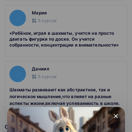
Мария
5
курсов
«Ребёнок, играя в шахматы, учится не просто
двигать фигурки по доске. Он учится
собранности, концентрации и внимательности»
Даниил
5
курсов
Шахматы развивают как абстрактное, так и
логическое мышление,что влияет на разные
аспекты жизни,включая успеваемость в школе.
close
Образовательная организация