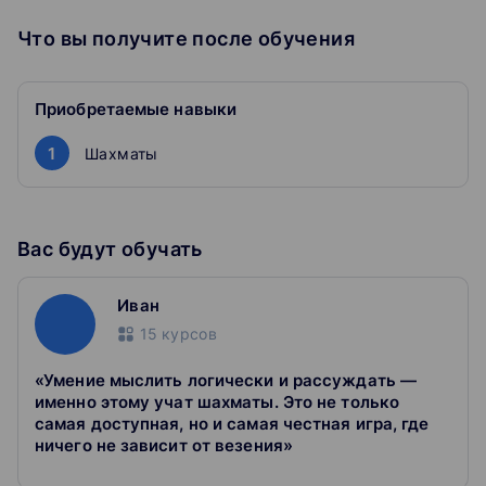
Платформа
Что вы получите после обучения
Можно играть с тренером на уроке и делать домашку
на виртуальной шахматной доске
Приобретаемые навыки
История развития шахматной игры и тактические
1
Шахматы
приёмы в интерактивном формате Источник - Онлайн
школа Skysmart: https://skysmart.ru/courses/onlajn-
uroki-shahmat-dlya-detej/kurs-po-shakhmatnym-
debyutam
Вас будут обучать
Иван
15
курсов
«Умение мыслить логически и рассуждать —
именно этому учат шахматы. Это не только
самая доступная, но и самая честная игра, где
ничего не зависит от везения»