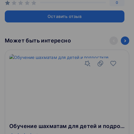
0
какие приемы называют защитой Меллера и Берлинской
Оставить отзыв
защитой;
как провести атаку Маршалла и защититься от нее.
Может быть интересно
После теории начинающий ученик сможет воплотить
изученное на доске. На курсе его ждут обучающие партии
с тренером, где он закрепит технику открытых шахматных
дебютов.
Полузакрытые дебюты
На втором этапе курса ученик разберет полуоткрытые
шахматные дебюты и научится отыгрывать их на турнирах.
Вместе с преподавателем курса он выяснит:
какая история у сицилианской защиты;
Обучение шахматам для детей и подростков
какие особенности характерны для этого полуоткрытого
дебюта;