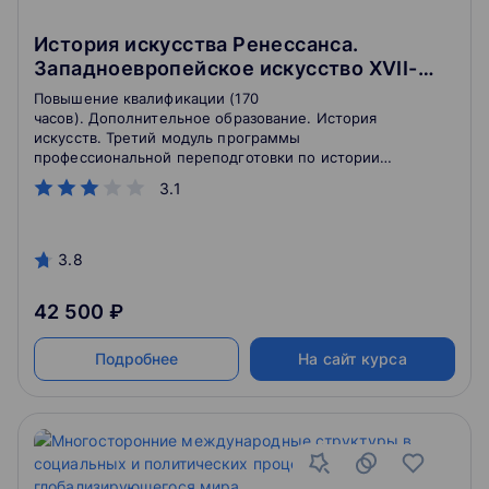
История искусства Ренессанса.
Западноевропейское искусство XVII-
XVIII вв. Русское искусство XVIII в.
Повышение квалификации (170
часов). Дополнительное образование. История
искусств. Третий модуль программы
профессиональной переподготовки по истории
искусства дает возможность повышения
3.1
квалификации в конретной области в короткий срок.
3.8
42 500 ₽
Подробнее
На сайт курса