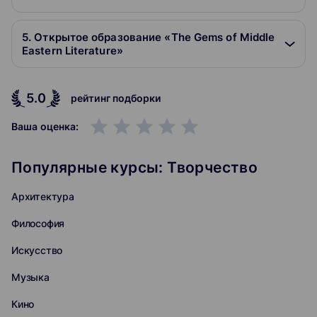
5. Открытое образование «The Gems of Middle
Eastern Literature»
5.0
рейтинг подборки
grade
grade
grade
grade
grade
Ваша оценка:
Популярные курсы: Творчество
Архитектура
Философия
Искусство
Музыка
Кино