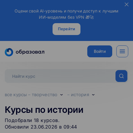
Оцени свой AI-уровень и получи доступ к лучшим
ИИ-моделям без VPN 🎁🚀
Перейти
Войти
все курсы
творчество
история
Курсы по истории
Подобрали
18
‌
курсов
.
Обновили 23.06.2026 в 09:44