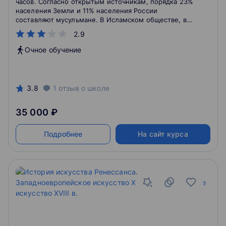
часов. Согласно открытым источникам, порядка 23%
населения Земли и 11% населения России
составляют мусульмане. В Исламском обществе, в
отличии от светского, больше ограничений, в том
2.9
числе, и в отношении финансовых взаимоотношений,
как на личном, так и на корпоративном уровне.
Очное обучение
3.8
1
отзыв
о школе
35 000 ₽
Подробнее
На сайт курса