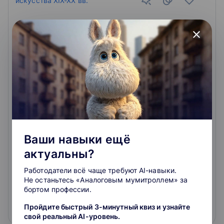
close
История западноевропейского и
отечественного искусства XIX-XX вв.
Повышение квалификации (170
часов). Дополнительное образование. История
искусств. Четвертый модуль программы
профессиональной переподготовки по истории
искусства дает возможность повышения
2.9
квалификации в конретной области в короткий срок.
Ваши навыки ещё
актуальны?
3.8
Работодатели всё чаще требуют AI-навыки.
Не останьтесь «Аналоговым мумитроллем» за
42 500 ₽
бортом профессии.
Пройдите быстрый 3-минутный квиз и узнайте
Подробнее
На сайт курса
свой реальный AI-уровень.