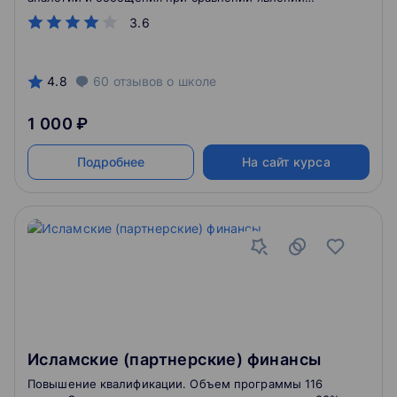
культуры, экономики, социологии разных стран.
3.6
Будет много тестовых задач и даже онлайн квест-
комнаты. Курс полезен для личностного
самоопределения и профориентации.
4.8
60
отзывов
о школе
1 000 ₽
Подробнее
На сайт курса
Исламские (партнерские) финансы
Повышение квалификации. Объем программы 116