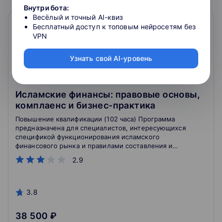
Внутри бота:
Весёлый и точный AI-квиз
Бесплатный доступ к топовым нейросетям без
VPN
Узнать свой AI-уровень
Исламские финансы: правовые основы,
комплаенс и бизнес-практика
Повышение квалификации (102 часа) Программа
предназначена для специалистов, интересующихся
спецификой функционирования исламского
финансового рынка и правилами составления и
заключения контрактов, отличительными
2.9
особенностями исламских финансовых и
инвестиционных продуктов.
3.8
38 500 ₽