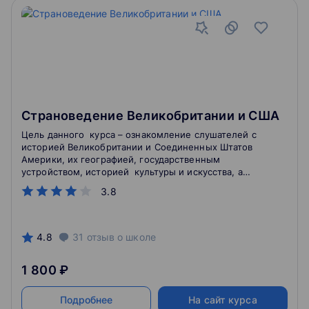
Страноведение Великобритании и США
Цель данного курса – ознакомление слушателей с
историей Великобритании и Соединенных Штатов
Америки, их географией, государственным
устройством, историей культуры и искусства, а
также историей их взаимоотношений с некоторыми
3.8
другими странами, включая Россию. Данный курс
уделяет внимание различным традициям и обычаям
стран, их современной жизни, особенностям
социального строения стран на данном этапе их
4.8
31
отзыв
о школе
развития, современной культуре Великобритании и
США, структуре британского и американского
1 800 ₽
образования и т.д.
Подробнее
На сайт курса