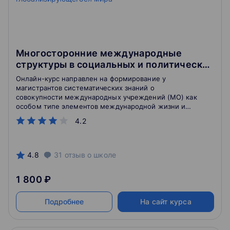
Многосторонние международные
структуры в социальных и политических
процессах глобализирующегося мира
Онлайн-курс направлен на формирование у
магистрантов систематических знаний о
совокупности международных учреждений (МО) как
особом типе элементов международной жизни и
неотъемлемой составной части антропосферы.
4.2
4.8
31
отзыв
о школе
1 800 ₽
Подробнее
На сайт курса