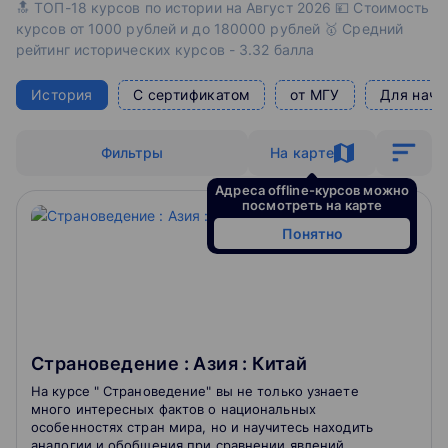
🔝 ТОП-18 курсов по истории на Август 2026 💴 Стоимость
курсов от 1000 рублей и до 180000 рублей 🥇 Средний
рейтинг исторических курсов - 3.32 балла
История
С сертификатом
от МГУ
Для нач
Фильтры
На карте
Адреса offline-курсов можно
посмотреть на карте
Понятно
Страноведение : Азия : Китай
На курсе " Страноведение" вы не только узнаете
много интересных фактов о национальных
особенностях стран мира, но и научитесь находить
аналогии и обобщения при сравнении явлений