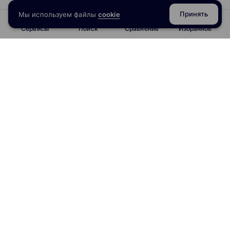
Принять
Мы используем файлы
cookie
Сервисы
Поиск
Сравнение
Избранное
info@obrazoval.ru
всегда готовы вам помочь
Рейтинг курсов
Отзывы о школах