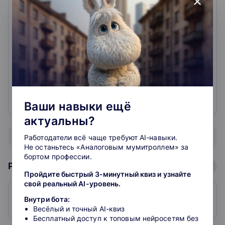
close
хорошие курсы, отправляют постоянно искать все
в интернете, на вопросы отвечать не любят. Только
выкладывают свои вебинары, а как разбираться в
теме - так это им не интересно.
читать подробнее
Ваши навыки ещё
0
0
актуальны?
Показать все отзывы
Работодатели всё чаще требуют AI-навыки.
Не останьтесь «Аналоговым мумитроллем» за
бортом профессии.
Рейтинг школ: Аналитика
Пройдите быстрый 3-минутный квиз и узнайте
свой реальный AI-уровень.
1. Skillfactory
Внутри бота:
5
598
Весёлый и точный AI-квиз
Бесплатный доступ к топовым нейросетям без