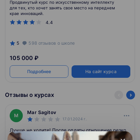
Продвинутый курс по искусственному интеллекту
для тех, кто хочет занять свое место на переднем
крае инноваций.
4.4
5
598
отзывов
о школе
105 000 ₽
Подробнее
На сайт курса
Отзывы о курсах
Mar Sagitov
M
17.01.2024
г.
Лучше не ходите! После оплаты отношение резко
меняется и все обещания забываются! Не очень