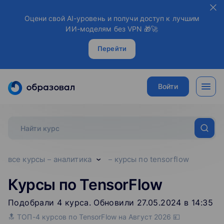
Оцени свой AI-уровень и получи доступ к лучшим
ИИ-моделям без VPN 🎁🚀
Перейти
Войти
все курсы
аналитика
курсы по tensorflow
Курсы по TensorFlow
Подобрали
4
‌
курса
.
Обновили 27.05.2024 в 14:35
🔝 ТОП-4 курсов по TensorFlow на Август 2026 💴