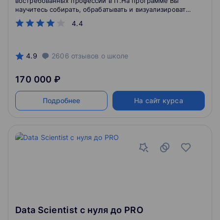
востребованных профессий в IT.На программе Вы
научитесь собирать, обрабатывать и визуализировать
данные. Получите знания по основам
4.4
программирования, архитектуры, алгоритмов,
структур данных. Сможете выявлять и
систематизиро
4.9
2606
отзывов
о школе
170 000 ₽
Подробнее
На сайт курса
Data Scientist с нуля до PRO