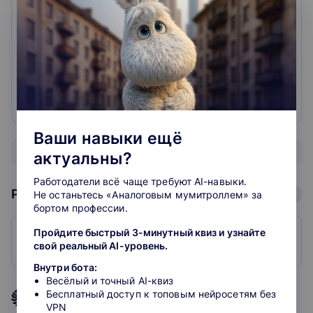
этому)) Вот мой курс - [ссылка]И вот почему я шла
к его размещению довольно долго. из гаджетов у
меня только телефон. iPhone, но всё же только он)
Ни планшетом, ни ноутбуком, ни компьютером я
не пользовалась во время запи...
читать подробнее
0
0
Ваши навыки ещё
Показать все отзывы
актуальны?
Работодатели всё чаще требуют AI-навыки.
Рейтинг школ: Творчество
Не останьтесь «Аналоговым мумитроллем» за
бортом профессии.
1. Stepik
Пройдите быстрый 3-минутный квиз и узнайте
свой реальный AI-уровень.
4.8
60
Внутри бота:
Весёлый и точный AI-квиз
Бесплатный доступ к топовым нейросетям без
4.8
рейтинг подборки
VPN