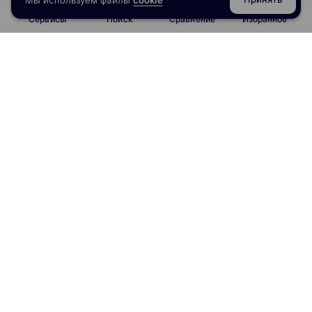
Сервисы
Поиск
Сравнение
Избранное
info@obrazoval.ru
всегда готовы вам помочь
Рейтинг курсов
Отзывы о школах
Рейтинг онлайн-школ