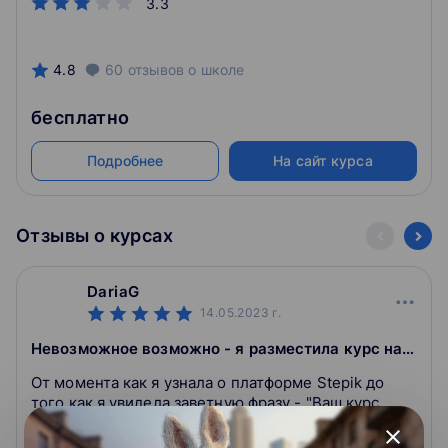
3.3
4.8
60
отзывов
о школе
бесплатно
Подробнее
На сайт курса
Отзывы о курсах
DariaG
14.05.2023
г.
Невозможное возможно - я разместила курс на Stepik
От момента как я узнала о платформе Stepik до
того как я увидела заветную фразу - "Ваш курс
опубликован" прошло полгода. Нет, я не
close
размещала курс 6 месяцев, а всё это время шла к