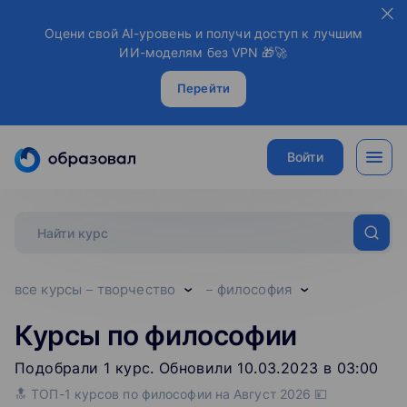
Оцени свой AI-уровень и получи доступ к лучшим
ИИ-моделям без VPN 🎁🚀
Перейти
Войти
все курсы
творчество
философия
Курсы по философии
Подобрали
1
‌
курс
.
Обновили 10.03.2023 в 03:00
🔝 ТОП-1 курсов по философии на Август 2026 💴