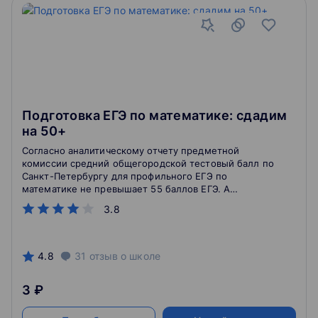
Подготовка ЕГЭ по математике: сдадим
на 50+
Согласно аналитическому отчету предметной
комиссии средний общегородской тестовый балл по
Санкт-Петербургу для профильного ЕГЭ по
математике не превышает 55 баллов ЕГЭ. А
количество абитуриентов, набравших высокие и
3.8
высшие баллы составляет менее 2% от всех
участников экзамена.
4.8
31
отзыв
о школе
3 ₽