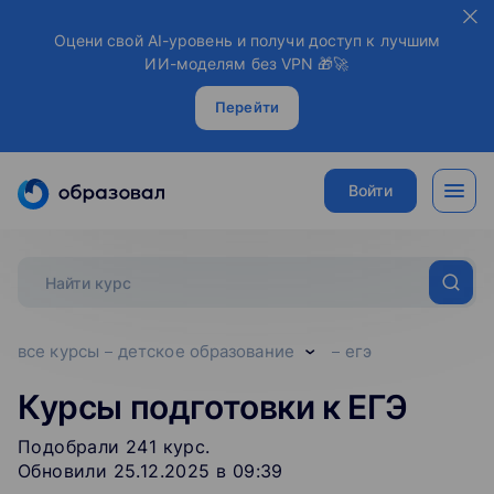
Оцени свой AI-уровень и получи доступ к лучшим
ИИ-моделям без VPN 🎁🚀
Перейти
Войти
все курсы
детское образование
егэ
Курсы подготовки к ЕГЭ
Подобрали
241
‌
курс
.
Обновили 25.12.2025 в 09:39