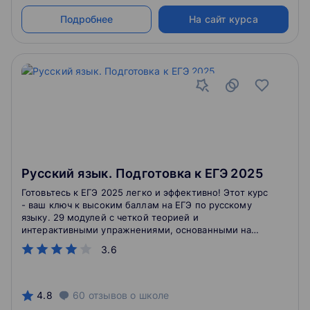
Подробнее
На сайт курса
Русский язык. Подготовка к ЕГЭ 2025
Готовьтесь к ЕГЭ 2025 легко и эффективно! Этот курс
- ваш ключ к высоким баллам на ЕГЭ по русскому
языку. 29 модулей с четкой теорией и
интерактивными упражнениями, основанными на
реальных заданиях ЕГЭ, помогут вам понять
3.6
сложные темы и закрепить знания. После каждого
урока - практический тренажёр для самопроверки.
Идеально для старшеклассников, которые хотят
углубить свои знания и уверенно сдать экзамен на
4.8
60
отзывов
о школе
максимум.Учитесь в удобное время, повторяйте