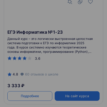
ЕГЭ Информатика №1-23
Данный курс – это логически выстроенная целостная
система подготовки к ЕГЭ по информатике 2025
года. В курсе системно изучаются теоретические
основы информатики, программирование (Python),
работа с электронными таблицами (Excel и
3.6
LibreOffice). Разобраны ВСЕ типы задач №1-23 ЕГЭ.
4.8
60
отзывов
о школе
3 333 ₽
Подробнее
На сайт курса