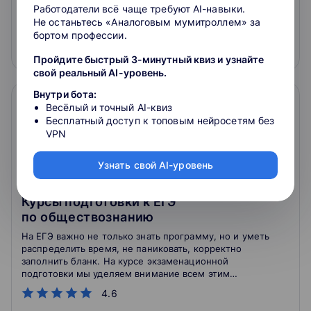
Работодатели всё чаще требуют AI-навыки.
5 900 ₽
Не останьтесь «Аналоговым мумитроллем» за
бортом профессии.
Подробнее
На сайт курса
Пройдите быстрый 3-минутный квиз и узнайте
свой реальный AI-уровень.
Внутри бота:
Весёлый и точный AI-квиз
Бесплатный доступ к топовым нейросетям без
VPN
Узнать свой AI-уровень
Курсы подготовки к ЕГЭ
по обществознанию
На ЕГЭ важно не только знать программу, но и уметь
распределить время, не паниковать, корректно
заполнить бланк. На курсе экзаменационной
подготовки мы уделяем внимание всем этим
нюансам
4.6