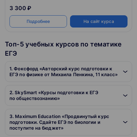
материалы сколько нужно и подходите к экзамену
3 300 ₽
уверенно!
Подробнее
На сайт курса
Топ-5 учебных курсов по тематике
ЕГЭ
1. Фоксфорд «Авторский курс подготовки к
ЕГЭ по физике от Михаила Пенкина, 11 класс»
2. SkySmart «Курсы подготовки к ЕГЭ
по обществознанию»
3. Maximum Education «Продвинутый курс
подготовки. Сдайте ЕГЭ по биологии и
поступите на бюджет»