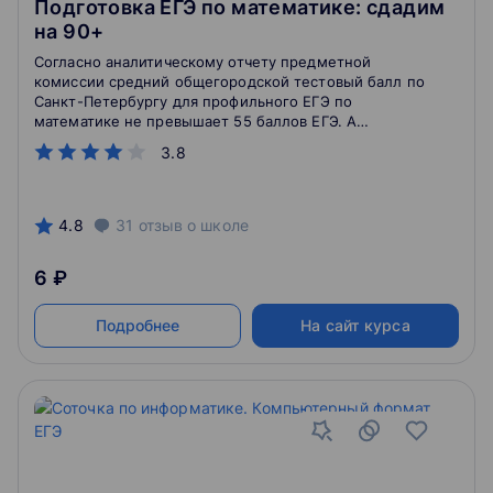
Подготовка ЕГЭ по математике: сдадим
на 90+
Согласно аналитическому отчету предметной
комиссии средний общегородской тестовый балл по
Санкт-Петербургу для профильного ЕГЭ по
математике не превышает 55 баллов ЕГЭ. А
количество абитуриентов, набравших высокие и
3.8
высшие баллы составляет менее 2% от всех
участников экзамена.
4.8
31
отзыв
о школе
6 ₽
Подробнее
На сайт курса