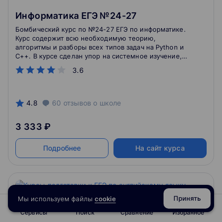
Информатика ЕГЭ №24-27
Бомбический курс по №24-27 ЕГЭ по информатике.
Курс содержит всю необходимую теорию,
алгоритмы и разборы всех типов задач на Python и
C++. В курсе сделан упор на системное изучение,
понимание основ, а не натаскивание на шаблонное
3.6
решение задачи, и на комфортную большую
практику.
4.8
60
отзывов
о школе
3 333 ₽
Подробнее
На сайт курса
Принять
Мы используем файлы
cookie
Сервисы
Поиск
Сравнение
Избранное