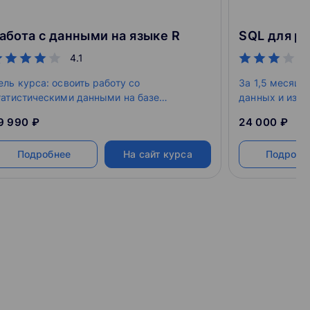
абота с данными на языке R
4.1
ель курса: освоить работу со
За 1,5 месяца
татистическими данными на базе
данных и изуч
овременного языка программирования R
сможете самос
9 990 ₽
24 000 ₽
.4 и среды разработки RStudio.
обрабатывать 
управлять ба
Подробнее
На сайт курса
Подробн
PostgreSQL, а
решения бизне