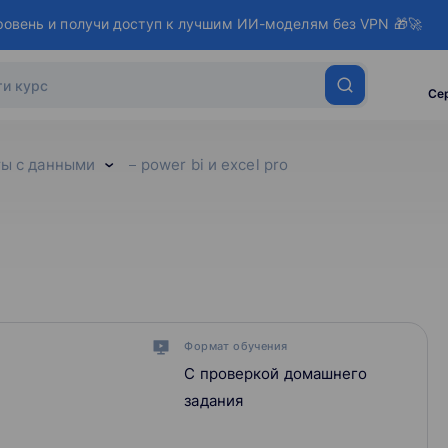
ровень и получи доступ к лучшим ИИ-моделям без VPN 🎁🚀
Се
ты с данными
power bi и excel pro
Формат обучения
С проверкой домашнего
задания