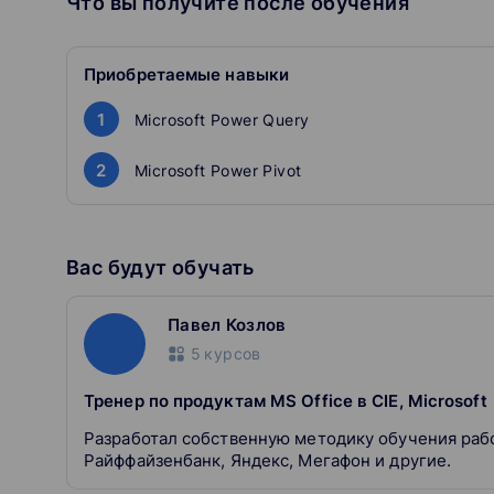
Что вы получите после обучения
периодами
Автоматизировать отчётность
Приобретаемые навыки
Сможете создавать легко читаемые отчёты с богато
вопросы бизнеса
1
Microsoft Power Query
2
Microsoft Power Pivot
Вас будут обучать
Павел Козлов
5
курсов
Тренер по продуктам MS Office в CIE, Microsoft
Разработал собственную методику обучения рабо
Райффайзенбанк, Яндекс, Мегафон и другие.