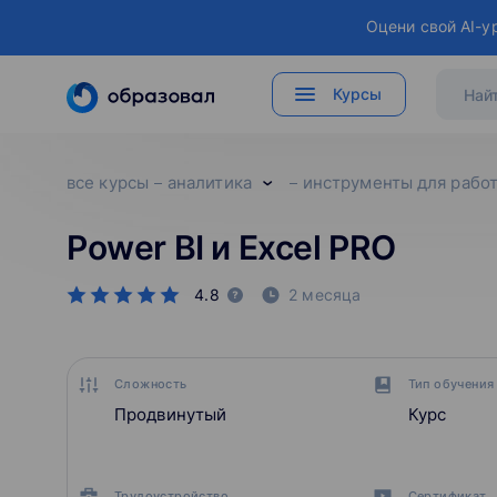
Оцени свой AI-у
Курсы
все курсы
аналитика
инструменты для рабо
Power BI и Excel PRO
4.8
2 месяца
Сложность
Тип обучения
Продвинутый
Курс
Трудоустройство
Сертификат