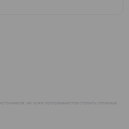
 источников, не хуже программистов строить сложные
от простых агрегатов до формул со скользящими