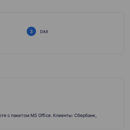
й навигацией, которые ускорят поиск ответов на
3
DAX
те с пакетом MS Office. Клиенты: Сбербанк,