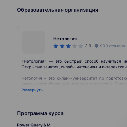
Образовательная организация
Нетология
3.9
999
отзывов
«Нетология» — это быстрый способ научиться и
Открытые занятия, онлайн-интенсивы и интерактивн
Нетология – это онлайн-университет по подготов
самых востребованных интернет-профессий. Препо
работающие в таких компаниях как Google, Яндек
Развернуть
Многие из них являются владельцами собственных 
Нетология была основана в 2011 году. Соосно
Спиридонов, являющийся генеральным директор
Программа курса
которая, собственно, и придумала концепцию проек
Power Query & M