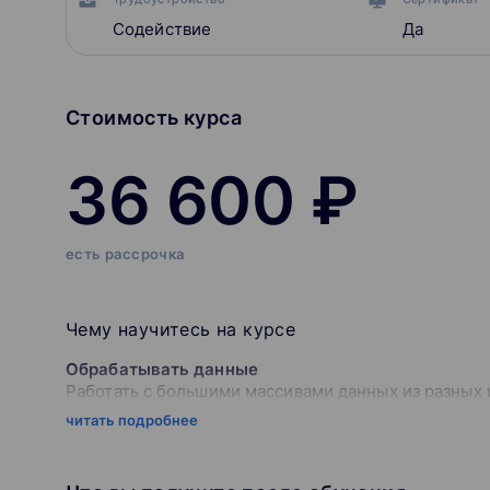
Содействие
Да
Стоимость курса
36 600 ₽
есть рассрочка
Чему научитесь на курсе
Обрабатывать данные
Работать с большими массивами данных из разных
запросы с множеством параметров
читать подробнее
Писать сложные формулы в DAX
Создавать вычисляемые таблицы, столбцы и меры: 