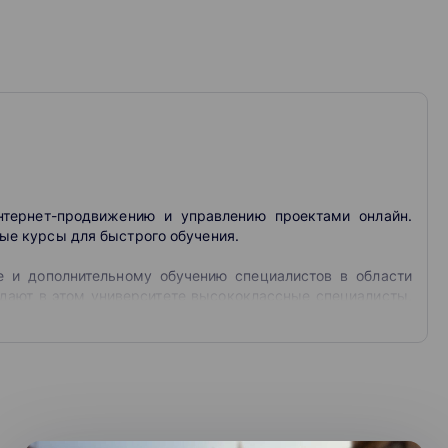
нтернет-продвижению и управлению проектами онлайн.
ые курсы для быстрого обучения.
ке и дополнительному обучению специалистов в области
дают в этом университете высококлассные специалисты,
с, Mail.ru, Альфа-Банк и других крупнейших компаниях.
успешных онлайн-бизнесов.
вателями площадки являются предприниматель Максим
ом Нетологии, и его жена Юлия Спиридонова-Микеда,
та.