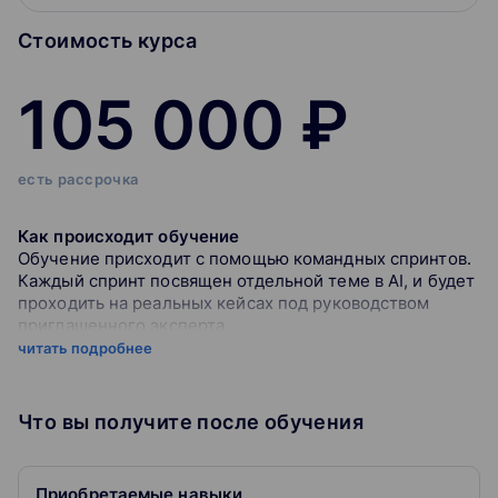
Стоимость курса
105 000 ₽
есть рассрочка
Как происходит обучение
Обучение присходит с помощью командных спринтов.
Каждый спринт посвящен отдельной теме в AI, и будет
проходить на реальных кейсах под руководством
приглашенного эксперта.
читать подробнее
Брифинг
- Опишем большую задачу
Что вы получите после обучения
- Расскажем какие знания необходимы для решения
- Предоставим необходимый материал
- Предложим темп для комфортного изучения темы
Приобретаемые навыки