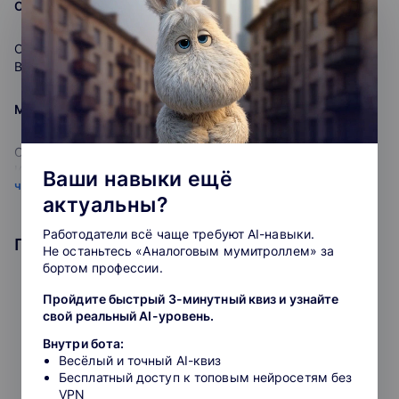
Создание рабочих шаблонов. Вычисления по условию
для HR-специалистов, включая менеджеров и
аналитиков, с акцентом на эффективное обучение
персонала.
Создание рабочих шаблонов.
Обучение по закупкам
: Наши программы обучения
Вычисление по условию.
включают в себя все аспекты требований 44-ФЗ и 223-
ФЗ, обеспечивая специалистов по закупкам
Макросы
необходимыми знаниями.
Маркетинг обучение
: Широкий выбор курсов по
Создание и применение макросов.
маркетингу, включая интернет-маркетинг, бесплатное
Использование готового кода макроса.
обучение с нуля и обучение рекламным стратегиям.
Ваши навыки ещё
читать подробнее
Обучение по охране труда
: Наши комплексные
актуальны?
программы обучения включают проверку знаний и
Сводные таблицы
требований охраны труда, гарантируя безопасность на
Работодатели всё чаще требуют AI-навыки.
рабочем месте.
Подборки, в которых участвует курс
Не останьтесь «Аналоговым мумитроллем» за
Создание и форматирование сводных таблиц.
бортом профессии.
Анализ и вычисление в сводных таблицах.
Контур Школа предлагает различные форматы
Пройдите быстрый 3-минутный квиз и узнайте
Освоить секреты Excel
обучения, такие как курсы, вебинары, статьи и экспресс-
Онлайн-тест
свой реальный AI-уровень.
курсы. Наши преподаватели – это не только практики, но
и настоящие эксперты в своей отрасли. Они поясняют
Внутри бота:
сложные материалы на простых и запоминающихся
Пройдите тест из 4 вопросов, если хотите проверить свои
Весёлый и точный AI-квиз
примерах, делая профессиональные темы легкими и
знания.
Бесплатный доступ к топовым нейросетям без
понятными.
VPN