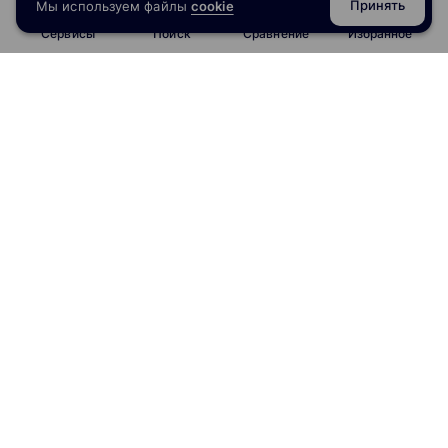
Принять
Мы используем файлы
cookie
Сервисы
Поиск
Сравнение
Избранное
info@obrazoval.ru
всегда готовы вам помочь
Рейтинг курсов
Отзывы о школах