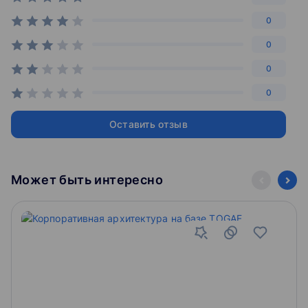
финансовых средств в свою квалификацию и
карьеру.
0
отзывы наших выпускников о программе Вы
0
можете прочитать на сайте программы
0
Автор программы – Филиппов Олег, директор
программ ФМСТИ ИФУР РАНХиГС.
0
Контакты:
Оставить отзыв
Филиппов Олег Сергеевич, руководитель программы
Тел.: +7 985 728-48-00
Email: filippov-os@ranepa.ru
Может быть интересно
Подробнее…