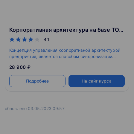
Корпоративная архитектура на базе TOGAF
4.1
Концепция управления корпоративной архитектурой
предприятия, является способом синхронизации
потребностей организации с возможностями
28 900 ₽
информационных технологий в условиях
нарастающей сложности технологий и ускорении
Подробнее
На сайт курса
изменений существующих бизнес-процессов.
обновлено 03.05.2023 09:57