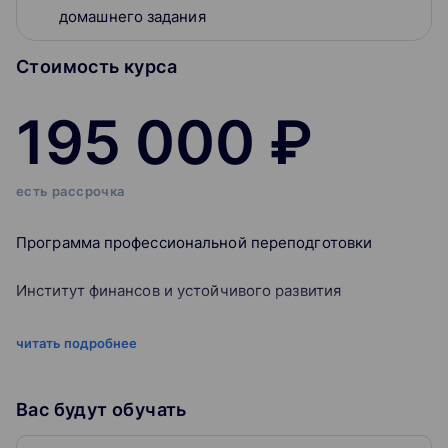
домашнего задания
Стоимость курса
195 000 ₽
есть рассрочка
Программа профессиональной переподготовки
Институт финансов и устойчивого развития
Форма обучения:
очно-заочная
читать подробнее
Продолжительность:
504 ак. ч. (9 месяцев)
Стоимость:
195 000 руб. (с рассрочкой платежа на 8
месяцев)
Вас будут обучать
Режим занятий: