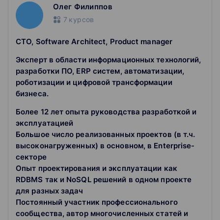
Олег Филиппов
7
курсов
каждую неделю по субботам с 10.00 до 17.30
дополнительные занятия 1-2 раза в месяц в
CTO, Software Architect, Product manager
пятницу с 19.00 до 21.50
Начало программы:
Эксперт в области информационных технологий,
с 23 сентября 2021 г.
разработки ПО, ERP систем, автоматизации,
роботизации и цифровой трансформации
Общая группа состоит из 25 человек Мы набираем
одну группу в год.
бизнеса.
Более 12 лет опыта руководства разработкой и
Профессиональная переподготовка для
эксплуатацией
сотрудников, занимающих следующие должности:
Большое число реализованных проектов (в т.ч.
высоконагруженных) в основном, в Enterprise-
банковских структур и лизинговых компаний
секторе
российских и зарубежных организаций
Опыт проектирования и эксплуатации как
финансовых аналитиков консультационных и
RDBMS так и NoSQL решений в одном проекте
аудиторских компаний
непрофильных менеджеров (логистов,
для разных задач
маркетологов, инженеров и т. д.).
Постоянный участник профессионального
сообщества, автор многочисленных статей и
Основные цели программы: