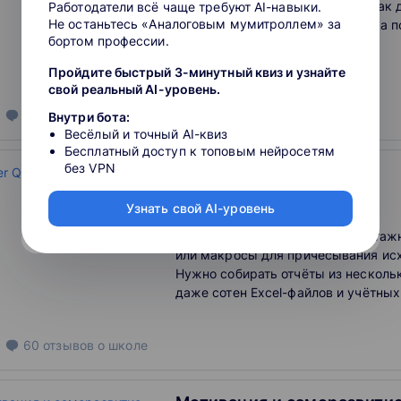
Переговоры без манипуляций: как 
Работодатели всё чаще требуют AI-навыки.
Не останьтесь «Аналоговым мумитроллем» за
выгодой для бизнеса. Программа 
бортом профессии.
квалификации.
Пройдите быстрый 3-минутный квиз и узнайте
свой реальный AI-уровень.
64
отзыва
о школе
Внутри бота:
Весёлый и точный AI-квиз
Бесплатный доступ к топовым нейросетям
без VPN
Power Query в Excel
3.7
Узнать свой AI-уровень
Часто приходится писать трехэта
или макросы для причёсывания ис
Нужно собирать отчёты из несколь
даже сотен Excel-файлов и учётных
Query поможет выполнить эти зада
кликов. Сделал раз и забыл.
60
отзывов
о школе