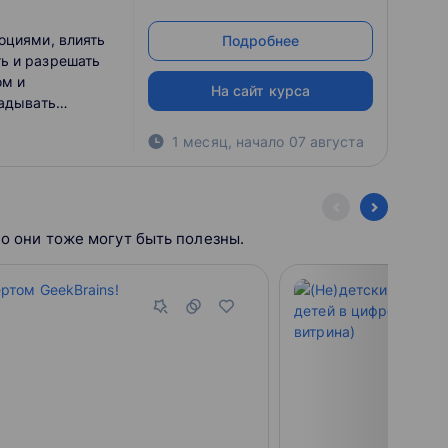
ие
асти и
оциями, влиять
Подробнее
ейшего развития
ь и разрешать
ом и
На сайт курса
гадывать
и вызывать
1 месяц
,
начало
07 августа
отношения с
Но они тоже могут быть полезны.