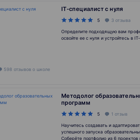
IT-специалист с нуля
5
3
отзыва
Определите подходящую вам профе
освойте ее с нуля и устройтесь в I
598
отзывов
о школе
Методолог образовательн
программ
5
1
отзыв
Научитесь создавать и адаптирова
успешного запуска образовательны
Соберёте портфолио из 6 проектов