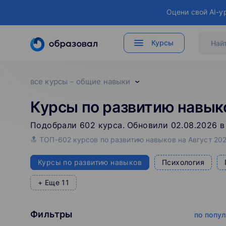
Оцени свой AI-у
Курсы
все курсы
общие навыки
Курсы по развитию навык
Подобрали
602
‌
курса
.
Обновили 02.08.2026 в
🔝 ТОП-602 курсов по развитию навыков на Август 202
Курсы по развитию навыков
Психология
+ Еще 11
Фильтры
по попу