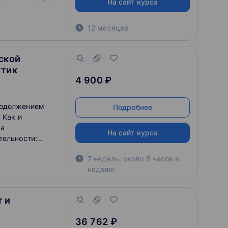
На сайт курса
12 месяцев
ской
ктик
4 900 ₽
родолжением
Подробнее
 Как и
ма
На сайт курса
тельности:
рмирование
7 недель, около 5 часов в
собствующих
неделю
ой области, как
ностью настоящей
 и
внимание на
томатизации в
36 762 ₽
бучающийся