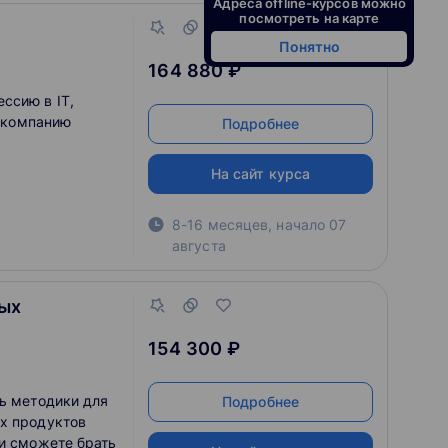
Адреса offline-курсов можно
посмотреть на карте
Понятно
164 880 ₽
ссию в IT,
T-компанию
Подробнее
На сайт курса
8-16 месяцев
,
начало
07
августа
ых
154 300 ₽
ть методики для
Подробнее
х продуктов
 и сможете брать