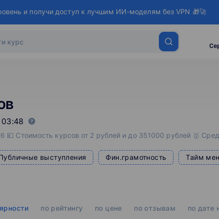
ровень и получи доступ к лучшим ИИ-моделям без VPN 🎁🚀
Се
ов
 03:48
6 💴 Стоимость курсов от 2 рублей и до 351000 рублей 🥇 Сред
Публичные выступления
Фин.грамотность
Тайм ме
лярности
по рейтингу
по цене
по отзывам
по дате