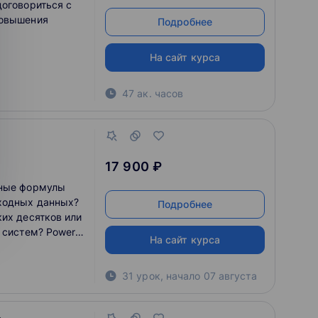
договориться с
повышения
Подробнее
На сайт курса
47 ак. часов
17 900 ₽
жные формулы
ходных данных?
Подробнее
ких десятков или
 систем? Power
На сайт курса
чи за пару
31 урок
,
начало
07 августа