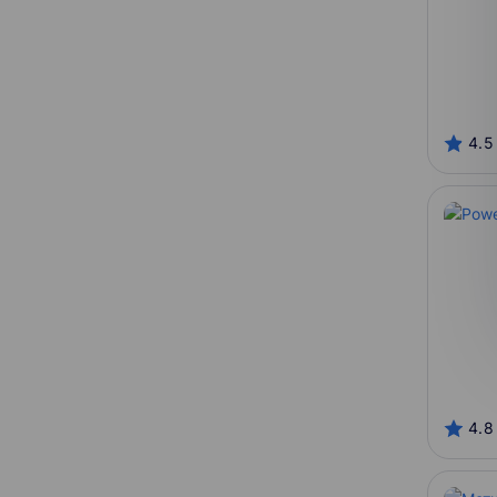
Зачетные единицы
Клерк
РЭУ им. Г.В. Плеханова, ГОУ
ВПО РЭУ им. Г.В. Плеханова
Teachline
БВША
4.5
МИФИ
МГУ
СПбГУ
Слерм
Самарский университет
ИТМО
НИУ ВШЭ
FL.ru
4.8