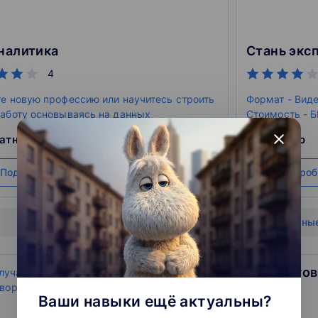
налитика
Стань экс
4
е новую профессию или научитесь строить
Формат - Виде
аботу основываясь на данных
Стоимость -
close
атно
бесплатно
Подробнее
На сайт курса
Подроб
Показать все бесплатны
На случай важных перего
3.7
Ваши навыки ещё актуальны?