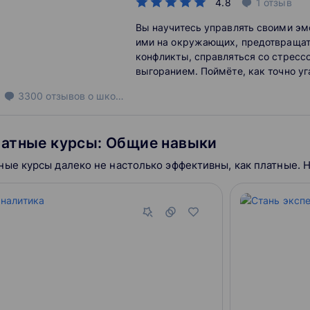
4.8
1
отзыв
сформирует более полное пониман
указанной междисциплинарной обл
Вы научитесь управлять своими эм
возможных направлений для дальн
ими на окружающих, предотвращат
в ней.
конфликты, справляться со стресс
выгоранием. Поймёте, как точно у
поведение собеседника, убеждать 
3300
отзывов
о школе
доверие. Сможете легко наладить 
коллегами и начальством.
атные курсы: Общие навыки
ные курсы далеко не настолько эффективны, как платные. 