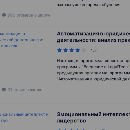
заказы уже во время обучения
999
отзывов
о школе
Автоматизация в юридиче
деятельности: анализ пра
4.2
Настоящая программа является п
программы "Введение в LegalTech".
предыдущая программа, програм
"Автоматизация в юридической дея
анализ практик" направлена на фо
31
отзыв
о школе
необходимых представлений, спо
пониманию такой междисциплинарн
LegalTech. Однако главной особен
программы является то, что
Эмоциональный интеллект
в ней полноценно акцентрируется 
лидерство
анализе существующих практик ав
юридической сфере. Освоив её, о