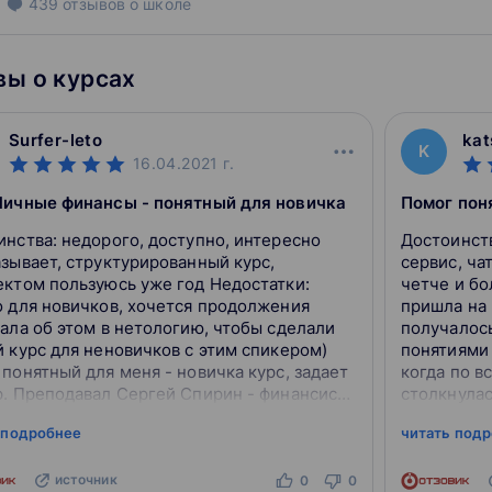
439
отзывов
о школе
ы о курсах
Surfer-leto
kat
K
16.04.2021
г.
Личные финансы - понятный для новичка
го, доступно, интересно
Достоинства: цена, сроки, спикеры, и
азывает, структурированный курс,
сервис, чат Недостат
ектом пользуюсь уже год Недостатки:
четче и бо
о для новичков, хочется продолжения
пришла на 
ала об этом в нетологию, чтобы сделали
получалос
й курс для неновичков с этим спикером)
понятиями "
понятный для меня - новичка курс, задает
когда по в
р. Преподавал Сергей Спирин - финансист.
столкнулас
лекций была в записи, потом была очная
слишком мн
 подробнее
читать под
Вернее, ре.
источник
0
0