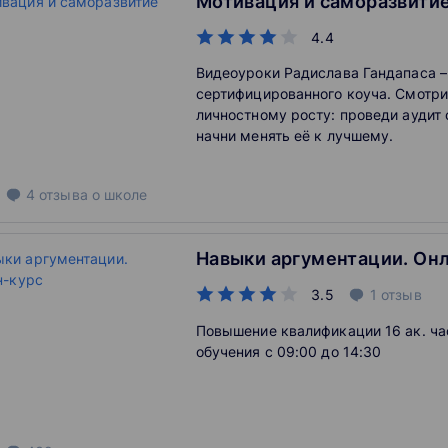
Мотивация и саморазвити
4.4
Видеоуроки Радислава Гандапаса –
сертифицированного коуча. Смотри
личностному росту: проведи аудит 
начни менять её к лучшему.
4
отзыва
о школе
Навыки аргументации. Он
3.5
1
отзыв
Повышение квалификации 16 ак. час
обучения c 09:00 до 14:30