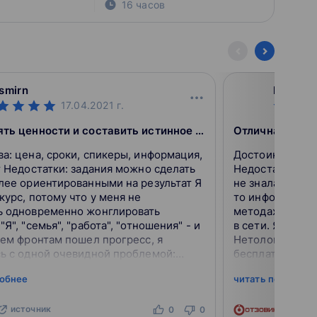
16 часов
smirn
ko4erga
17.04.2021
г.
Помог понять ценности и составить истинное колесо баланса
нформация,
Достоинства: стоимость и структура курса
ки: задания можно сделать
Недостатки: не получила информации, которой я
лее ориентированными на результат Я
не знала бы ра
курс, потому что у меня не
то информацию 
ь одновременно жонглировать
методах гармон
Я", "семья", "работа", "отношения" - и
в сети. Я бывалый слушатель курсов, у
сем фронтам пошел прогресс, я
Нетологии в пр
ь с одной очевидной проблемой:
бесплатных (в 
ого задач, слишком мало меня.
про личный бре
робнее
читать подробне
..
не п...
источник
ист
0
0