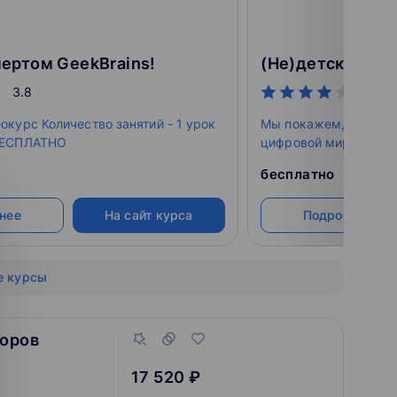
пертом GeekBrains!
3.8
4.2
окурс Количество занятий - 1 урок
Мы покажем, как сде
 БЕСПЛАТНО
цифровой мир безопа
увлекательным для р
бесплатно
защитить детей от мо
контента, сделать и
нее
На сайт курса
Подробнее
в развитии.
е курсы
воров
17 520 ₽