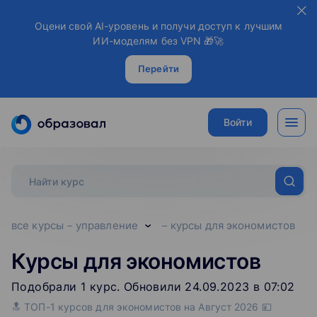
Оцени свой AI-уровень и получи доступ к лучшим
ИИ-моделям без VPN 🎁🚀
Перейти
Войти
все курсы
управление
курсы для экономистов
Курсы для экономистов
Подобрали
1
‌
курс
.
Обновили 24.09.2023 в 07:02
🔝 ТОП-1 курсов для экономистов на Август 2026 💴