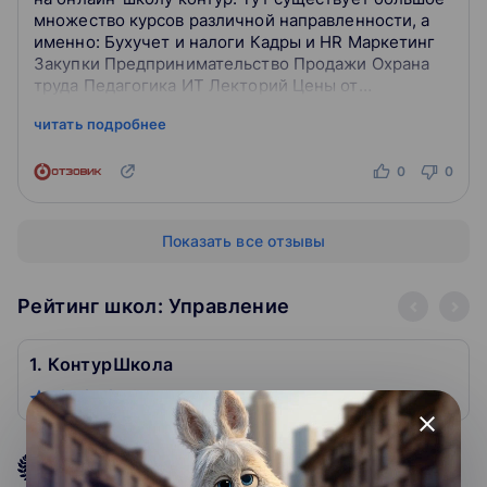
множество курсов различной направленности, а
именно: Бухучет и налоги Кадры и HR Маркетинг
Закупки Предпринимательство Продажи Охрана
труда Педагогика ИТ Лекторий Цены от
нескольких тысяч до 100 тыс. Вебин...
читать подробнее
0
0
Показать все отзывы
Рейтинг школ: Управление
1. КонтурШкола
4.5
64
close
4.8
рейтинг подборки