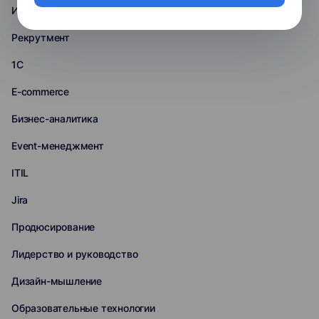
Инженерия
Рекрутмент
1С
E-commerce
Бизнес-аналитика
Event-менеджмент
ITIL
Jira
Продюсирование
Лидерство и руководство
Дизайн-мышление
Образовательные технологии