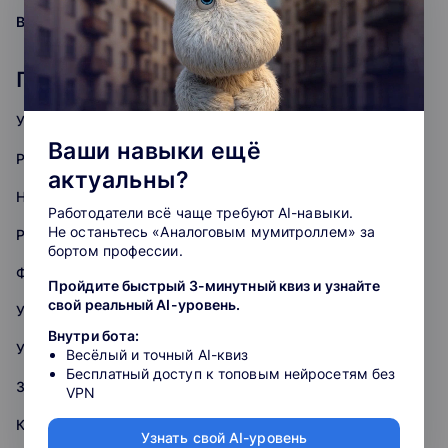
grade
grade
grade
grade
grade
Ваша оценка:
Популярные курсы: Управление
Управление бизнесом
Ваши навыки ещё
Project-менеджмент
актуальны?
HR и управление персоналом
Работодатели всё чаще требуют AI-навыки.
Не останьтесь «Аналоговым мумитроллем» за
Product-менеджмент
бортом профессии.
Финансовый менеджмент
Пройдите быстрый 3-минутный квиз и узнайте
свой реальный AI-уровень.
Управление по Agile и Scrum
Внутри бота:
Управление продажами
Весёлый и точный AI-квиз
Бесплатный доступ к топовым нейросетям без
Запуск стартапов
VPN
Контент менеджмент
Узнать свой AI-уровень