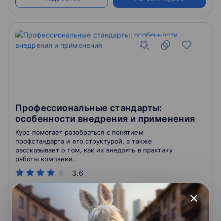
Профессиональные стандарты:
особенности внедрения и применения
Курс помогает разобраться с понятием
профстандарта и его структурой, а также
рассказывает о том, как их внедрять в практику
работы компании.
3.6
close
4.8
650
отзывов
о школе