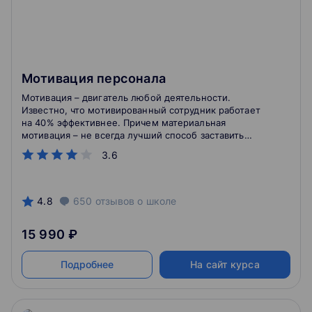
Мотивация персонала
Мотивация – двигатель любой деятельности.
Известно, что мотивированный сотрудник работает
на 40% эффективнее. Причем материальная
мотивация – не всегда лучший способ заставить
сотрудника работать хорошо. Как создать такую
3.6
мотивацию у персонала, которая исключила бы
некачественную работу сотрудников и
производственные конфликты? На курсе Вы
познакомитесь с уже проверенными временем
4.8
650
отзывов
о школе
инструментами мотивации и создадите
нестандартные мотивирующие установки.
15 990 ₽
Подробнее
На сайт курса