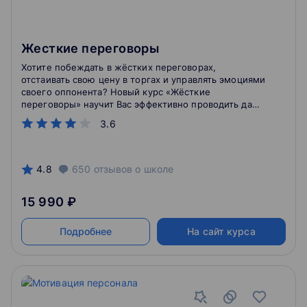
Жесткие переговоры
Хотите побеждать в жёстких переговорах,
отстаивать свою цену в торгах и управлять эмоциями
своего оппонента? Новый курс «Жёсткие
переговоры» научит Вас эффективно проводить даже
самые тяжелые переговоры. Курс предназначен
3.6
специально для руководителей, менеджеров по
продажам и маркетологов, сотрудников отдела
закупки и всех, кто по долгу службы вынужден
жёстко отстаивать свою позицию на переговорах
4.8
650
отзывов
о школе
или хотел бы усовершенствовать коммуникативные
навыки в этой сфере.
15 990 ₽
Подробнее
На сайт курса