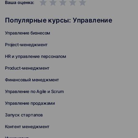
grade
grade
grade
grade
grade
Ваша оценка:
Популярные курсы: Управление
Управление бизнесом
Project-менеджмент
HR и управление персоналом
Product-менеджмент
Финансовый менеджмент
Управление по Agile и Scrum
Управление продажами
Запуск стартапов
Контент менеджмент