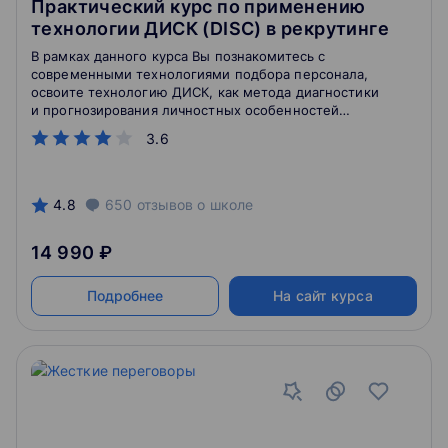
Практический курс по применению
технологии ДИСК (DISC) в рекрутинге
В рамках данного курса Вы познакомитесь с
современными технологиями подбора персонала,
освоите технологию ДИСК, как метода диагностики
и прогнозирования личностных особенностей
кандидата на вакансию, научитесь использовать эти
3.6
прогнозы в ИПР сотрудника в адаптационный период
и развивать аналитические и диагностические
навыки HR-специалиста.
4.8
650
отзывов
о школе
14 990 ₽
Подробнее
На сайт курса