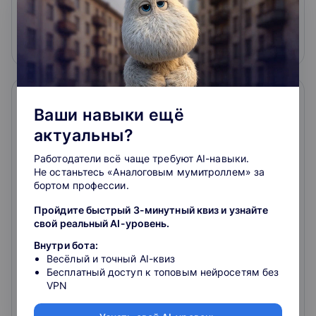
9 990 ₽
Подробнее
На сайт курса
Ваши навыки ещё
актуальны?
Работодатели всё чаще требуют AI-навыки.
Не останьтесь «Аналоговым мумитроллем» за
бортом профессии.
IT - рекрутер. Эффективные
Пройдите быстрый 3-минутный квиз и узнайте
инструменты подбора кандидатов со
свой реальный AI-уровень.
знанием специфики их работы,
Курс для менеджеров по подбору персонала и
терминологии и мышления
Внутри бота:
рекрутеров каровых агентств, которым приходится
Весёлый и точный AI-квиз
подбирать IT-специалистов, HR-generalist-ов,
Бесплатный доступ к топовым нейросетям без
руководителей отделов подбора персонала,
менеджеров по адаптации и корпоративной культуре
VPN
3.5