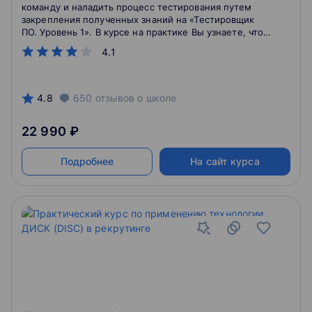
команду и наладить процесс тестирования путем
закрепления полученных знаний на «Тестировщик
ПО. Уровень 1». В курсе на практике Вы узнаете, что
такое тест-менеджмент, как сформировать
4.1
эффективную команду для тестирования ПО, как
выстраивать конструктивные отношения в команде,
метрики и риски тестирования. Во втором модуле
курса Вас ждет интенсивное погружение в
4.8
650
отзывов
о школе
тестирование ПО на специально разработанном
программном комплексе. Тестируя его, Вы
22 990 ₽
столкнетесь с типичными проблемами тестирования
и способами их решения.
Подробнее
На сайт курса