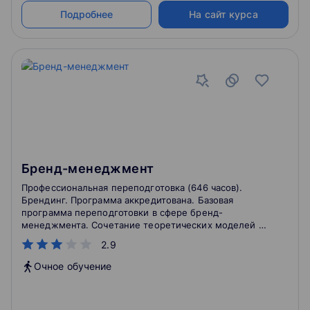
Подробнее
На сайт курса
Бренд-менеджмент
Профессиональная переподготовка (646 часов).
Брендинг. Программа аккредитована. Базовая
программа переподготовки в сфере бренд-
менеджмента. Сочетание теоретических моделей и
практической экспертизы в сфере бренд-
2.9
менеджмента дает слушателям прочную основу для
профессионального развития в указанной сфере.
Очное обучение