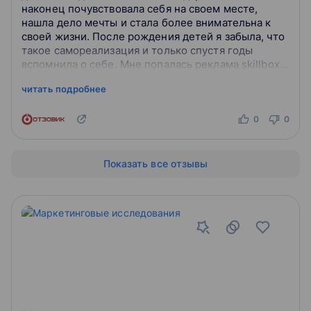
наконец почувствовала себя на своем месте,
нашла дело мечты и стала более внимательна к
своей жизни. После рождения детей я забыла, что
такое самореализация и только спустя годы
вспомнила о себе. Мне попалась реклама skillbox,
я перешла на сайт и удвивилась: программа
читать подробнее
обучения по и...
0
0
Показать все отзывы