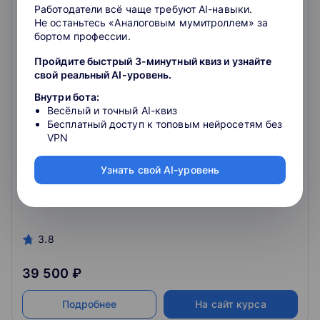
Работодатели всё чаще требуют AI-навыки.
Не останьтесь «Аналоговым мумитроллем» за
бортом профессии.
Пройдите быстрый 3-минутный квиз и узнайте
свой реальный AI-уровень.
Внутри бота:
Онлайн-торговля и маркетплейсы
Весёлый и точный AI-квиз
Бесплатный доступ к топовым нейросетям без
Программа повышения квалификации Факультет
VPN
финансов и банковского дела РАНХиГС
2.7
Узнать свой AI-уровень
Очно-заочное обучение
3.8
39 500 ₽
Подробнее
На сайт курса