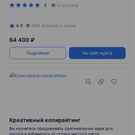
маркетплейсах, копирайтинг Соберёте портфолио с
5
6
отзывов
20 практическими заданиями и маркетинговой
стратегией
4.9
999
отзывов
о школе
64 400 ₽
Подробнее
На сайт курса
Креативный копирайтинг
Вы научитесь придумывать оригинальные идеи для
постов и избавитесь от страха чистого листа.