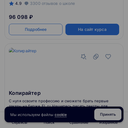
4.9
3300
отзывов
о школе
96 098 ₽
Подробнее
На сайт курса
Копирайтер
С нуля освоите профессию и сможете брать первые
заказы на бирже FL.ru Научитесь писать тексты для
разных площадок и добавите в портфолио 10 кейсов
Принять
Мы используем файлы
cookie
На расширенной траектории получите
специализацию редактора
Сервисы
Поиск
Сравнение
Избранное
5
5
отзывов