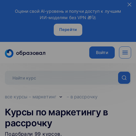
Оцени свой AI-уровень и получи доступ к лучшим
ИИ-моделям без VPN 🎁🚀
Перейти
Войти
все курсы
маркетинг
в рассрочку
Курсы по маркетингу в
рассрочку
Подобрали
99
‌
курсов
.