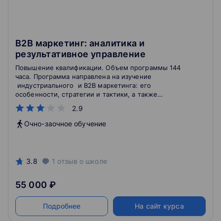
B2B маркетинг: аналитика и
результативное управление
Повышение квалификации. Объем программы 144
часа. Программа направлена на изучение
индустриального и В2В маркетинга: его
особенности, стратегии и тактики, а также
операционные задачи отделов маркетинга
2.9
промышленный предприятий и предприятий,
действующих на рынках В2В.
Очно-заочное обучение
3.8
1
отзыв
о школе
55 000 ₽
Подробнее
На сайт курса