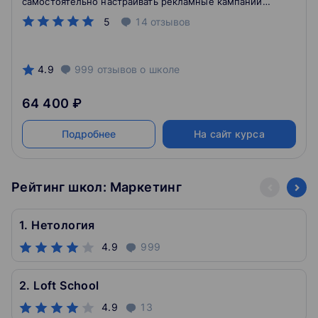
самостоятельно настраивать рекламные кампании
Отработаете навыки маркетолога и соберёте
5
14
отзывов
портфолио из 13 кейсов и стратегий продвижения
4.9
999
отзывов
о школе
64 400 ₽
Подробнее
На сайт курса
Рейтинг школ: Маркетинг
1. Нетология
4.9
999
2. Loft School
4.9
13