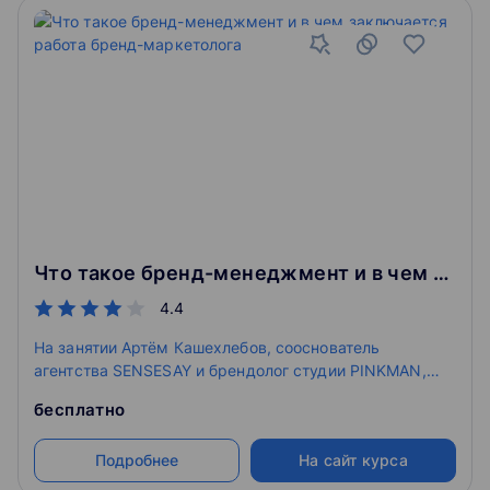
Что такое бренд-менеджмент и в чем заключается работа бренд-маркетолога
4.4
На занятии Артём Кашехлебов, сооснователь
агентства SENSESAY и брендолог студии PINKMAN,
расскажет, в каких отраслях нужны бренд-
бесплатно
менеджеры, сколько им платят и как можно
развиваться в этой профессии. Вы узнаете, какую
Подробнее
На сайт курса
роль в развитии бизнеса играет бренд-стратегия, и
разберёте примеры хорошего и плохого бренд-