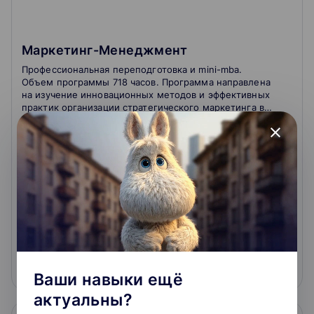
Маркетинг-Менеджмент
Профессиональная переподготовка и mini-mba.
Объем программы 718 часов. Программа направлена
на изучение инновационных методов и эффективных
практик организации стратегического маркетинга в
современных организациях, включает
2.9
close
разносторонний комплекс маркетинговых
дисциплин, раскрывающих не только актуальные
Очно-заочное обучение
возможности классических инструментов
маркетинга, но и интернет-маркетинга,
маркетинговых информационных систем и др.
3.8
1
отзыв
о школе
180 000 ₽
Подробнее
На сайт курса
Ваши навыки ещё
актуальны?