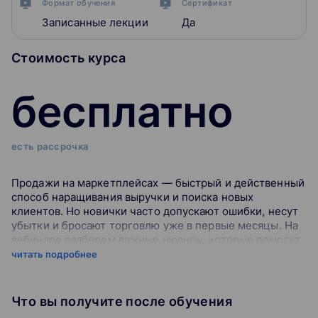
Формат обучения
Сертификат
Записанные лекции
Да
Стоимость курса
бесплатно
есть рассрочка
Продажи на маркетплейсах — быстрый и действенный
способ наращивания выручки и поиска новых
клиентов. Но новички часто допускают ошибки, несут
убытки и бросают торговлю уже в первые месяцы. На
вебинаре разберем важные нюансы, которые помогут
правильно выбрать маркетплейс и успешно запустить
читать подробнее
новый канал продаж.
Что вы получите после обучения
На вебинаре обсудим: