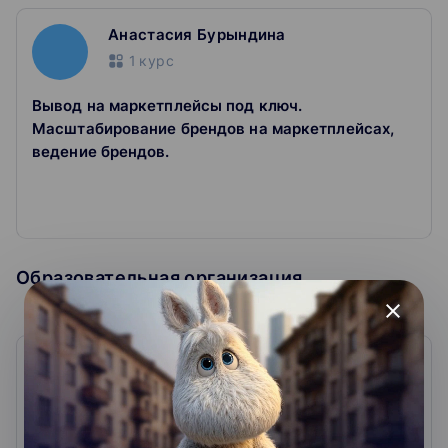
полезные презентации.
Анастасия Бурындина
Оставляйте вопросы в комментариях
1
курс
Мы передадим их эксперту, чтобы он ответил.
Вывод на маркетплейсы под ключ.
Получаете сертификат
Масштабирование брендов на маркетплейсах,
Покажите работодателю, что подтянулись в теме.
ведение брендов.
Образовательная организация
close
Центр обучения Клерк
0
0
отзывов