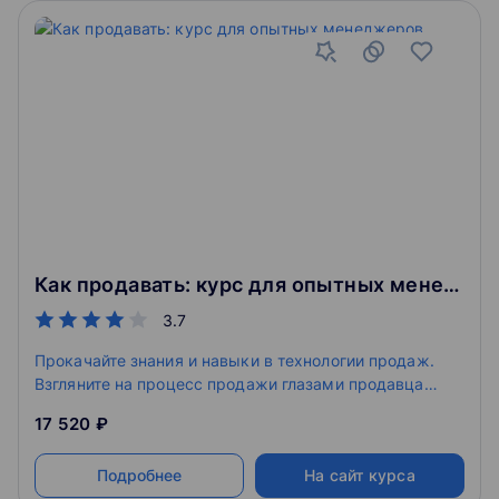
Как продавать: курс для опытных менеджеров
3.7
Прокачайте знания и навыки в технологии продаж.
Взгляните на процесс продажи глазами продавца
и покупателя. Изучите экспертный подход в работе
17 520 ₽
с клиентами, чтобы управлять продажами и увеличить
доход
Подробнее
На сайт курса