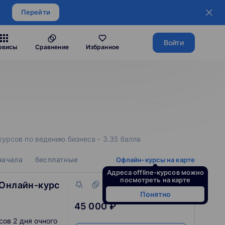
Перейти
Войти
рвисы
Сравнение
Избранное
курсов по ведению бизнеса - 3.35 балла
 начала
бесплатные
Офлайн-курсы на карте
Адреса offline-курсов можно
посмотреть на карте
 Онлайн-курс
Понятно
45 000 ₽
ов 2 дня очного