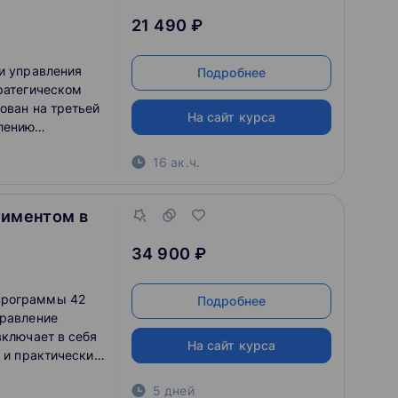
21 490 ₽
ки управления
Подробнее
тратегическом
ован на третьей
На сайт курса
влению
olio Management
16 ак.ч.
сновных
ию портфелями
тях управления
тиментом в
й области.
34 900 ₽
программы 42
Подробнее
правление
включает в себя
На сайт курса
о и практические
5-дневный
5 дней
йеров,