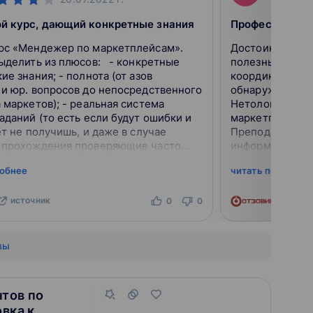
й курс, дающий конкретные знания
рс «Мендежер по маркетплейсам».
Достоинства: Программа обучения, много
ыделить из плюсов: - конкретные
полезных беспл
ие знания; - полнота (от азов
координаторы п
и юр. вопросов до непосредственного
обнаружил. Очень доволен, что выбрал
 маркетов); - реальная система
Нетологию. Пр
аданий (то есть если будут ошибки и
маркетплейсам:
ёт не получишь, и даже в случае
Преподаватели
 прохождения проверяющие часто
информацию бе
полезные комментарии); -
Домашние задан
робнее
читать подробне
 доступ ко всем...
все свои получ
источник
ист
0
0
вы
тов по
вка к