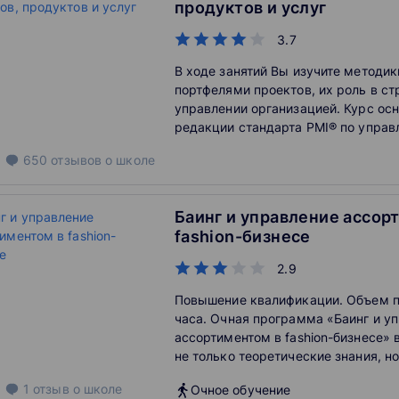
продуктов и услуг
3.7
В ходе занятий Вы изучите методи
портфелями проектов, их роль в с
управлении организацией. Курс осн
редакции стандарта PMI® по упра
портфелями (The Standard for Portf
650
отзывов
о школе
2012 (v.3)) и посвящен изучению о
принципов и подходов к управлен
проектов. Вы узнаете об особеннос
Баинг и управление ассор
портфелями, о стандартах PMI в это
fashion-бизнесе
2.9
Повышение квалификации. Объем 
часа. Очная программа «Баинг и у
ассортиментом в fashion-бизнесе» 
не только теоретические знания, н
навыки в области закупки товара. 
1
отзыв
о школе
Очное обучение
интенсив будет полезен как для ба