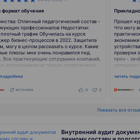
 формат обучения
Прикладно
й педагогический состав -
Прошел ку
икующих профессионалов Недостатки:
Что могу в
ный график Обучилась на курсе
практическ
р бизнес-процессов в 2022. Защитила
экономики 
, могу в целом рассказать о курсе. Какие
устройства
ные плюсы: мне очень понравился пед.
проверки з
в. Все практикующие сотрудники компаний,
проч - зач
ые рассказывали не только теоретическую
успешного
но и делились своим опытом. Были та...
оставляют 
 подробнее
читать под
бессрочный
источник
0
0
Показать все отзы
Внутренний аудит докумен
личному составу и подгото