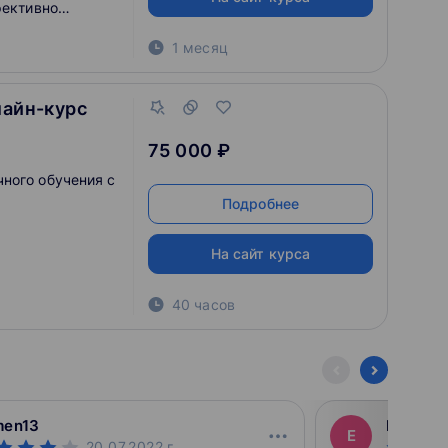
фективно
емится к
1 месяц
е в фитнес-
лайн-курс
75 000 ₽
ного обучения c
Подробнее
На сайт курса
40 часов
men13
EgorKH
E
20.07.2022
г.