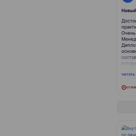
Новый
Достоинства: Отличны
практ
Очень плот
Менедже
Диплом
основ
соста
котор
базу, 
читать