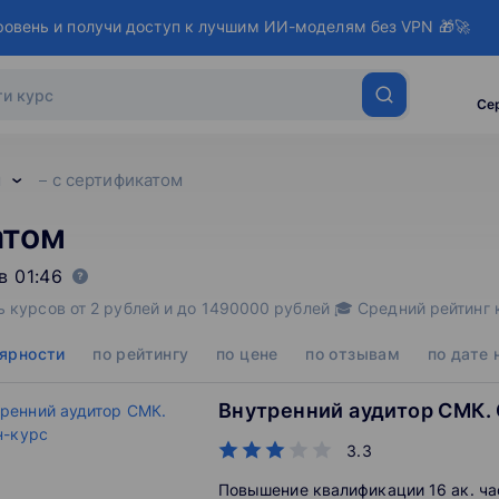
ровень и получи доступ к лучшим ИИ-моделям без VPN 🎁🚀
Се
м
с сертификатом
атом
в 01:46
ь курсов от 2 рублей и до 1490000 рублей 🎓 Средний рейтинг 
лярности
по рейтингу
по цене
по отзывам
по дате
Внутренний аудитор СМК.
3.3
Повышение квалификации 16 ак. час