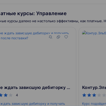
продавцов, управляющих fashion-ри
предпринимателей, планирующих о
атные курсы: Управление
в модной сфере.
ные курсы далеко не настолько эффективны, как платные. 
Как не ждать зависшую дебиторку и получать деньги после поставки?
Контур.Эл
4
 ждать зависшую дебиторку и получать
Курс подойде