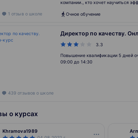
компании., кто хочет научиться эф
управлять фитнес-центром, кто стр
1
отзыв
о школе
Очное обучение
продвижению по карьерной лестниц
индустрии.
Директор по качеству. Он
3.3
Повышение квалификации 5 дней оч
09:00 до 14:30
439
отзывов
о школе
ы о курсах
Khramova1989
Ar
04.08.2022
г.