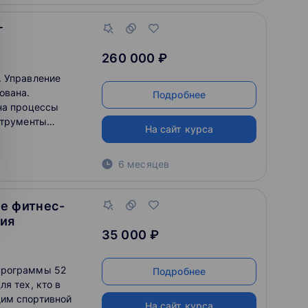
г
260 000 ₽
. Управление
ована.
Подробнее
на процессы
струменты
На сайт курса
тинговой
6 месяцев
т и знания в
е фитнес-
вия
35 000 ₽
программы 52
Подробнее
я тех, кто в
им спортивной
На сайт курса