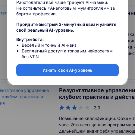
Работодатели всё чаще требуют AI-навыки.
Не останьтесь «Аналоговым мумитроллем» за
Стратегический маркетин
бортом профессии.
2.9
Пройдите быстрый 3-минутный квиз и узнайте
свой реальный AI-уровень.
Профессиональная переподготовка
Внутри бота:
маркетингом. Программа аккредит
Весёлый и точный AI-квиз
Формирует стратегический взгляд 
Бесплатный доступ к топовым нейросетям
компании и ее окружение, дает ин
без VPN
стратегического управления марке
функцией, в т.ч. в диджитал-среде.
Узнать свой AI-уровень
Очное обучение
Систематизирует практический опы
маркетинге.
Результативное управлени
клубом: практика и дейст
2.9
Повышение квалификации. Объем 
часа. Это насыщенная программа дл
дальнейшем видит себя управляющ