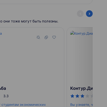
тейла, так и для
ткрытие бизнеса
Но они тоже могут быть полезны.
ьба
Контур.Диадок
3.3
3.3
т студентам экономических
Вы узнаете, что тако