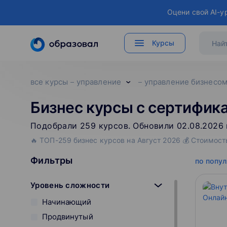
Оцени свой AI-у
Курсы
все курсы
управление
управление бизнесо
Бизнес курсы с сертифик
Подобрали
259
‌
курсов
.
Обновили 02.08.2026 
🔥 ТОП-259 бизнес курсов на Август 2026 💰 Стоимост
Фильтры
по попу
Уровень сложности
Начинающий
Продвинутый