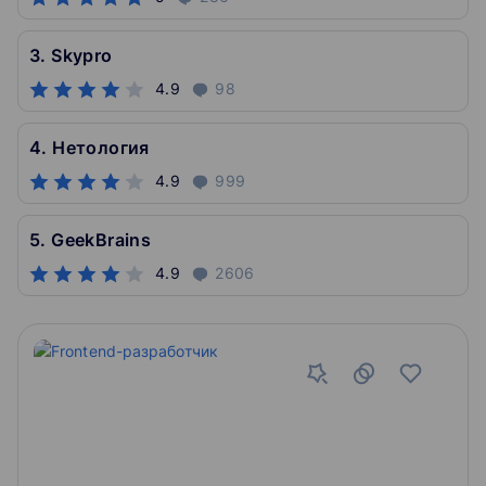
3. Skypro
4.9
98
4. Нетология
4.9
999
5. GeekBrains
4.9
2606