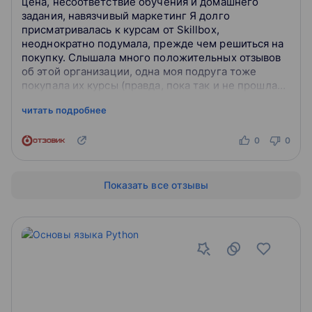
цена, несоответствие обучения и домашнего
задания, навязчивый маркетинг Я долго
присматривалась к курсам от Skillbox,
неоднократно подумала, прежде чем решиться на
покупку. Слышала много положительных отзывов
об этой организации, одна моя подруга тоже
покупала их курсы (правда, пока так и не прошла
из-за отсутствия времени). Очень подкупали
читать подробнее
обещан...
0
0
Показать все отзывы