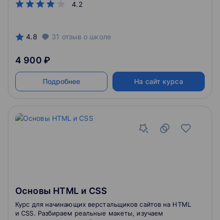
4.2
решений. Параллельно рассматриваются вопросы
цифровизации, цифровой трансформации,
искусственного интеллекта и вопросы этики и
безопасности использования инструментов
4.8
31
отзыв
о школе
LegalTech. Освоив программу, обучающийся
сформирует понимание данной области и
4 900 ₽
возможных направлений для дальнейшего развития
в ней.
Подробнее
На сайт курса
Основы HTML и CSS
Курс для начинающих верстальщиков сайтов на HTML
и CSS. Разбираем реальные макеты, изучаем