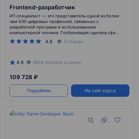
Frontend-разработчик
ИТ-специалист — это представитель одной из более
чем 500 цифровых профессий, связанных с
разработкой программ и использованием
компьютерной техники. Глобализация сделала сферу
ИТ одной из самых высокооплачиваемых:
4.8
3
отзыва
российским компаниям приходится конкурировать с
зарубежными за хороших специалистов. Экономика
и повседневная жизнь все больше переходит в
«цифру», поэтому у ИТ-сферы многообещающие
4.9
2606
отзывов
о школе
перспективы.
109 728 ₽
Подробнее
На сайт курса