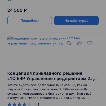
24 500 ₽
Подробнее
На сайт курса
Концепция прикладного решения
«1С:ERP Управление предприятием 2»,
Редакция 2.5
Хотите видеть всю деятельность компании, как на
ладони? С помощью современной ERP-системы Вы
сможете контролировать бизнес «от и до». Знать всё
о закупках и складе, финансах и их планировании,
задачах и зарплате персонала – с 1С:ERP это реально!
4.1