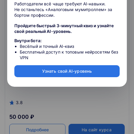
Работодатели всё чаще требуют AI-навыки.
Не останьтесь «Аналоговым мумитроллем» за
бортом профессии.
Пройдите быстрый 3-минутный квиз и узнайте
свой реальный AI-уровень.
Алгоритмы и структуры данных
Внутри бота:
Весёлый и точный AI-квиз
Повышение квалификации. В курсе вы изучите
основные подходы к решению практических задач на
Бесплатный доступ к топовым нейросетям без
примере классических алгоритмов и структур
VPN
данных.
2.9
Узнать свой AI-уровень
Очное обучение
3.8
50 000 ₽
Подробнее
На сайт курса