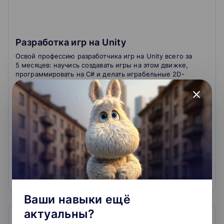
Разработка игр на Unity
Освой профессию разработчика игр на Unity всего за
5 месяцев: научись создавать игры на этом движке,
программировать на C# и делать играбельные 2D-
прототипы, которые можно будет загрузить в Steam,
App Store или Google Play.
close
4.2
4.8
86
отзывов
о школе
80 000 ₽
Подробнее
На сайт курса
Ваши навыки ещё
актуальны?