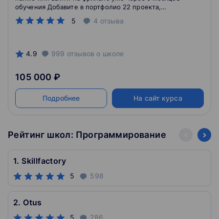
обучения Добавите в портфолио 22 проекта,
поработаете над реальными кейсами и примете
5
4
отзыва
участие в хакатоне
4.9
999
отзывов
о школе
105 000 ₽
Подробнее
На сайт курса
Рейтинг школ: Программирование
1. Skillfactory
5
598
2. Otus
5
286