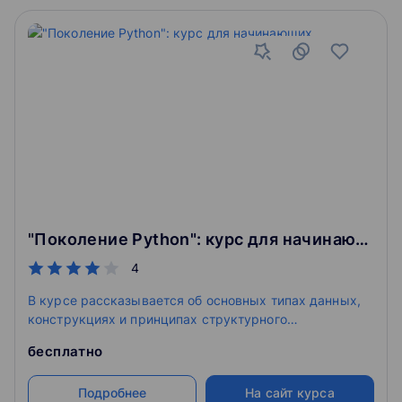
"Поколение Python": курс для начинающих
4
​В курсе рассказывается об основных типах данных,
конструкциях и принципах структурного
программирования языка Python. Курс содержит
бесплатно
теорию в формате текстовых конспектов и более 500
задач с автоматизированной проверкой. Этот курс
Подробнее
На сайт курса
является первой частью линейки курсов "Поколение