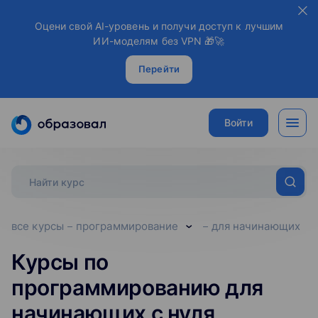
Оцени свой AI-уровень и получи доступ к лучшим
ИИ-моделям без VPN 🎁🚀
Перейти
Войти
все курсы
программирование
для начинающих
Курсы по
программированию для
начинающих с нуля