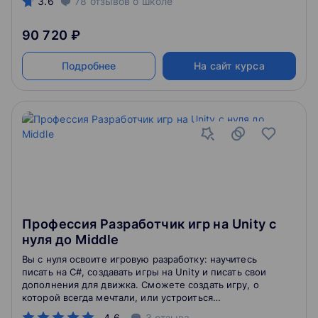
3.6
78
отзывов
о школе
90 720 ₽
Подробнее
На сайт курса
Профессия Разработчик игр на Unity с
нуля до Middle
Вы с нуля освоите игровую разработку: научитесь
писать на С#, создавать игры на Unity и писать свои
дополнения для движка. Сможете создать игру, о
которой всегда мечтали, или устроиться
разработчиком в крутую студию.
4.6
3
отзыва