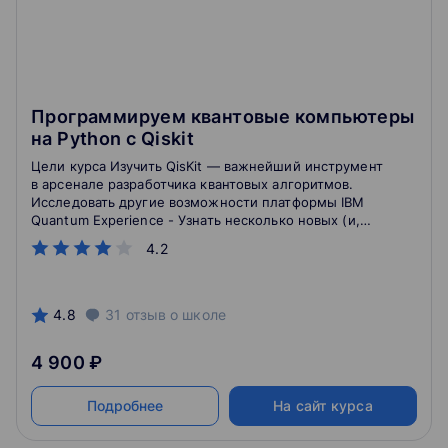
Программируем квантовые компьютеры
на Python с Qiskit
Цели курса Изучить QisKit — важнейший инструмент
в арсенале разработчика квантовых алгоритмов.
Исследовать другие возможности платформы IBM
Quantum Experience - Узнать несколько новых (и,
неожиданно, полезных) алгоритмов. Получить
4.2
удовольствие! Те, кто верит, что теория мертва без
практики, — присоединяйтесь! Будем практиковаться
и спасем от смерти полученные с таким трудом
теоретические знания о области квантовых
4.8
31
отзыв
о школе
вычислений!
4 900 ₽
Подробнее
На сайт курса