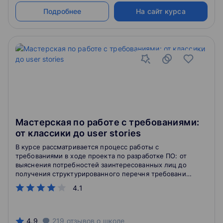
Подробнее
На сайт курса
Мастерская по работе с требованиями:
от классики до user stories
В курсе рассматривается процесс работы с
требованиями в ходе проекта по разработке ПО: от
выяснения потребностей заинтересованных лиц до
получения структурированного перечня требований
к системе.Во время практических занятий слушатели
4.1
приобретут навыки выявления заинтересованных
лиц, анализа проблем, определения рамок системы
и описания требований к системе в текстовой и
графической форме.
4.9
219
отзывов
о школе