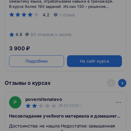
семантику языка, отрабатываем навыки в тренажере.
В курсе более 190 заданий. Из них 150 – решение
практических задач.
4.2
1
отзыв
4.8
60
отзывов
о школе
3 900 ₽
Подробнее
На сайт курса
Отзывы о курсах
povernitenalevo
P
28.05.2020
г.
Несовпадение учебного материала и домашнего задания поражает
Достоинства: не нашла Недостатки: завышенная