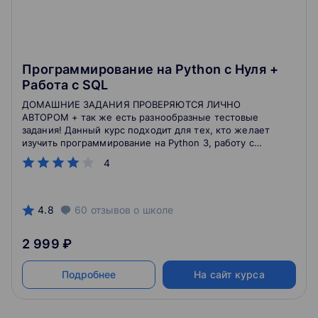
Программирование на Python с Нуля +
Работа с SQL
ДОМАШНИЕ ЗАДАНИЯ ПРОВЕРЯЮТСЯ ЛИЧНО
АВТОРОМ + так же есть разнообразные тестовые
задания! Данный курс подходит для тех, кто желает
изучить программирование на Python 3, работу с
базами данных и SQL-запросами! Так же он подойдет
4
для тех кто уже работает разработчиком,
тестировщиком или в сфере IT и планирует сменить
направление.
4.8
60
отзывов
о школе
2 999 ₽
Подробнее
На сайт курса