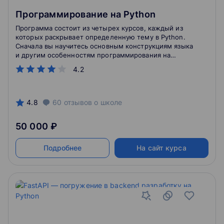
Программирование на Python
Программа состоит из четырех курсов, каждый из
которых раскрывает определенную тему в Python.
Сначала вы научитесь основным конструкциям языка
и другим особенностям программирования на
Python, далее углубитесь в объектно-
4.2
ориентированное программирование. Научитесь
создавать веб-сервисы и проводить анализ данных.
Программа подойдет для студентов и
профессионалов с начальными навыками
4.8
60
отзывов
о школе
программирования.
50 000 ₽
Подробнее
На сайт курса