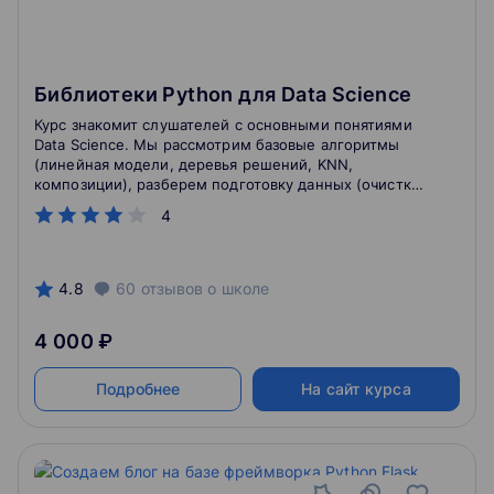
Библиотеки Python для Data Science
Курс знакомит слушателей с основными понятиями
Data Science. Мы рассмотрим базовые алгоритмы
(линейная модели, деревья решений, KNN,
композиции), разберем подготовку данных (очистка,
генерация новых признаков и их отбор). Полученных
4
знаний будет достаточно для решения широкого
круга задач.
4.8
60
отзывов
о школе
4 000 ₽
Подробнее
На сайт курса