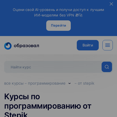
Оцени свой AI-уровень и получи доступ к лучшим
ИИ-моделям без VPN 🎁🚀
Перейти
Войти
все курсы
программирование
от stepik
Курсы по
программированию от
Stepik