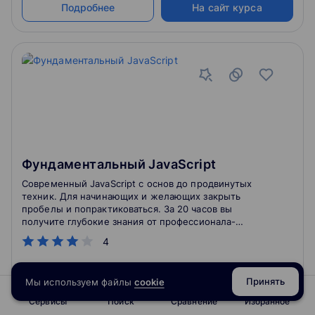
Подробнее
На сайт курса
Фундаментальный JavaScript
Современный JavaScript с основ до продвинутых
техник. Для начинающих и желающих закрыть
пробелы и попрактиковаться. За 20 часов вы
получите глубокие знания от профессионала-
практика. Вы изучите современный синтаксис,
4
основы языка, работу с браузером, ООП и
асинхронное программирование. Курс включает
реальную практику с автопроверкой и создание
Принять
Мы используем файлы
cookie
нескольких проектов. Инвестируйте в свое будущее
4.8
60
отзывов
о школе
сейчас и станьте специалистом в JavaScript!
Сервисы
Поиск
Сравнение
Избранное