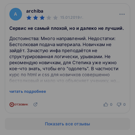
archiba
A
15.01.2019
г.
Сервис не самый плохой, но и далеко не лучший.
Достоинства: Много направлений. Недостатки:
Бестолковая подача материала. Новичкам не
зайдёт. Зачастую инфа преподаётся не
структурированная логически, урывками. Не
рекомендую новичкам, для Степика уже нужно
кое-что знать, чтобы его "одолеть". В частности
курс по html и css для новичков совершенно
бестолковый и мало что объясняет ученику, но
среди многих прочих пройти его можно для
читать подробнее
закреплен...
0
0
Показать все отзывы