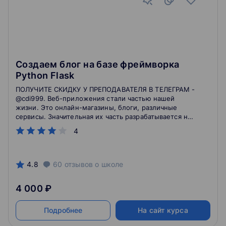
Создаем блог на базе фреймворка
Python Flask
ПОЛУЧИТЕ СКИДКУ У ПРЕПОДАВАТЕЛЯ В ТЕЛЕГРАМ -
@cdi999. Веб-приложения стали частью нашей
жизни. Это онлайн-магазины, блоги, различные
сервисы. Значительная их часть разрабатывается на
базе языка программирования Python и фреймворка
4
Flask. Данные технологии очень востребованы в
коммерческой разработке и в ближайшие годы
спрос на специалистов, разбирающихся в Python и
Flask будет только расти. А значит самое время их
4.8
60
отзывов
о школе
освоить и создать полноценное приложение,
которое позволит вести полноценный блог.
4 000 ₽
Подробнее
На сайт курса