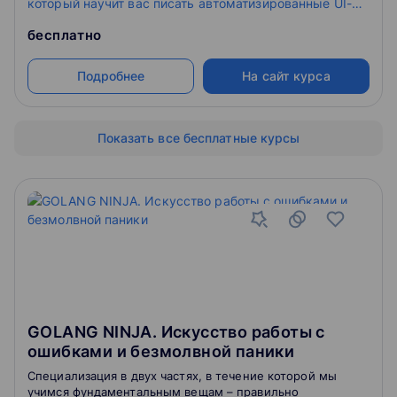
который научит вас писать автоматизированные UI-
тесты на языке программирования Python с помощью
бесплатно
библиотеки Selenium. А еще мы рассмотрим
популярные фреймворки и хорошие практики
Подробнее
На сайт курса
написания автотестов.
Показать все бесплатные курсы
GOLANG NINJA. Искусство работы с
ошибками и безмолвной паники
Специализация в двух частях, в течение которой мы
учимся фундаментальным вещам – правильно