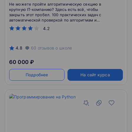
Не можете пройти алгоритмическую секцию в
крупную IT-компанию? Здесь есть всё, чтобы
закрыть этот пробел. 100 практических задач с
автоматической проверкой по алгоритмам и
структурам данных, концентрированная теория
4.2
простыми словами от ex-Яндекс разработчика Ильи
Шишкова — всё ради одной цели: сделать вас тем,
кто уверен в своих силах на собеседовании и на
работе. Этот курс даёт реальные навыки, которые
4.8
60
отзывов
о школе
позволят вам пройти интервью и будут каждый день
пригождаться на работе.
60 000 ₽
Подробнее
На сайт курса