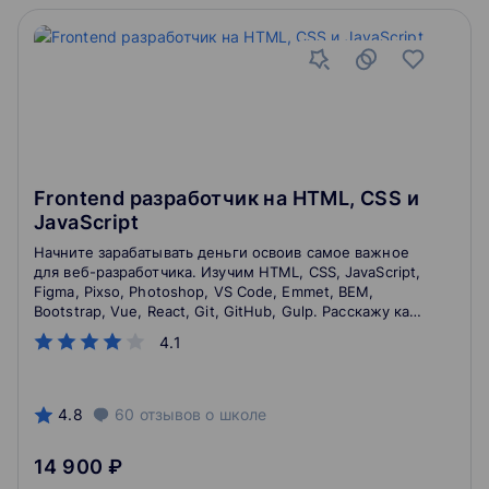
Frontend разработчик на HTML, CSS и
JavaScript
Начните зарабатывать деньги освоив самое важное
для веб-разработчика. Изучим HTML, CSS, JavaScript,
Figma, Pixso, Photoshop, VS Code, Emmet, BEM,
Bootstrap, Vue, React, Git, GitHub, Gulp. Расскажу как
составить портфолио, резюме и взять первый заказ
4.1
на фрилансе.
4.8
60
отзывов
о школе
14 900 ₽