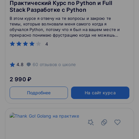
Практический Курс по Python и Full
Stack Разработке с Python
В этом курсе я отвечу на те вопросы и закрою те
темы, которые волновали меня самого когда я
обучался Python, потому что я был на вашем месте и
прекрасно понимаю фрустрацию когда не можешь
что-то понять и поэтому я буду объяснять даже
4
комплексные концепты именно так, как это помогло
мне самому когда-то их усвоить.
4.8
60
отзывов
о школе
2 990 ₽
Подробнее
На сайт курса