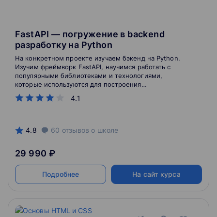
FastAPI — погружение в backend
разработку на Python
На конкретном проекте изучаем бэкенд на Python.
Изучим фреймворк FastAPI, научимся работать с
популярными библиотеками и технологиями,
которые используются для построения
высоконагруженных приложений: работа с базой
4.1
данных, кэширование, фоновые задачи, мониторинг,
логирование, деплой и многое другое
4.8
60
отзывов
о школе
29 990 ₽
Подробнее
На сайт курса