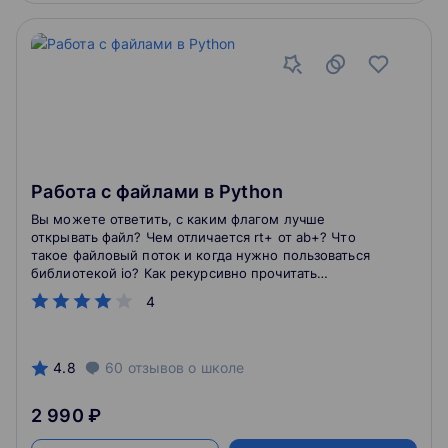
Работа с файлами в Python
Вы можете ответить, с каким флагом лучше
открывать файл? Чем отличается rt+ от ab+? Что
такое файловый поток и когда нужно пользоваться
библиотекой io? Как рекурсивно прочитать
содержимое всех файлов в дереве папок? Как
4
правильно работать с файловой системой? Почему
нужно валидировать файлы и в каких случаях нужно
использовать base64? Мы ответим на каждый из этих
вопросов и покажем вам, как правильно
4.8
60
отзывов
о школе
использовать новые знания.
2 990 ₽