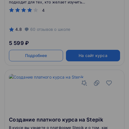
подходит для тех, кто желает изучить
программирование на Python 3, а так же освоить
4
очень востребованную и высокооплачиваемую
профессию Тестировщика-автоматизатора, используя
самые популярные инструменты для тестирования
Selenium и Requests! Так же он подойдет для тех кто
4.8
60
отзывов
о школе
уже работает тестировщиком или в сфере IT.
5 599 ₽
Подробнее
На сайт курса
Создание платного курса на Stepik
В курсе вы узнаете о платформе Stepik и о том, как