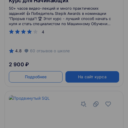
Курс для Начинающих
50+ часов видео-лекций и много практических
заданий! 👍 Победитель Stepik Awards в номинации
"Прорыв года"! 🏆 Этот курс - лучший способ начать с
нуля и стать специалистом по Машинному Обучению
в Python! Библиотеки NumPy, Pandas, Matplotlib,
4
Seaborn, Scikit-Learn и многое другое.🔥 Оперативная
поддержка автора!🔥 Почитайте отзывы и
записывайтесь!
4.8
60
отзывов
о школе
2 900 ₽
Подробнее
На сайт курса