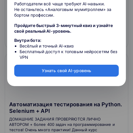
Работодатели всё чаще требуют AI-навыки.
личным портфолио. Вы научитесь работать с базами
Не останьтесь «Аналоговым мумитроллем» за
данных (БД): сможете писать код на языке SQL, а так
4.8
60
отзывов
о школе
бортом профессии.
же опрашивать БД на стороне приложения,
написанного на Python.
8 900 ₽
Пройдите быстрый 3-минутный квиз и узнайте
свой реальный AI-уровень.
Подробнее
На сайт курса
Внутри бота:
Весёлый и точный AI-квиз
Бесплатный доступ к топовым нейросетям без
VPN
Узнать свой AI-уровень
Автоматизация тестирования на Python.
Selenium + API
ДОМАШНИЕ ЗАДАНИЯ ПРОВЕРЯЮТСЯ ЛИЧНО
АВТОРОМ + более 400 задач на программирование и
тестов! Очень много практики! Данный курс