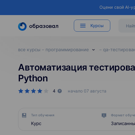
Оцени свой AI-у
Курсы
все курсы
программирование
qa-тестирова
Автоматизация тестирова
Python
4
начало
07 августа
Тип обучения
Формат обуч
Курс
Записанны