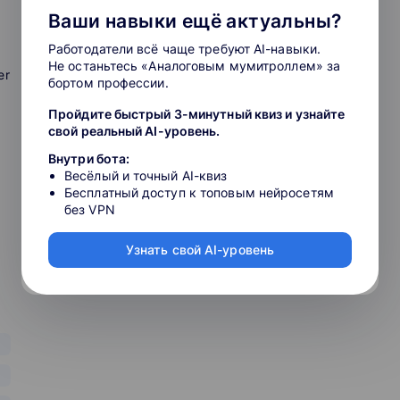
статистика
Ваши навыки ещё актуальны?
нерно-технические и естественные науки. Онлайн-курсы,
призерами конкурсов онлайн-курсов, а система
Работодатели всё чаще требуют AI-навыки.
ряде курсов на платформах Coursera и edX. Также Stepik
Не останьтесь «Аналоговым мумитроллем» за
ия, где каждый сможет изучать материал, подобранный
er
бортом профессии.
Пройдите быстрый 3-минутный квиз и узнайте
свой реальный AI-уровень.
Внутри бота:
Весёлый и точный AI-квиз
конкурсов и олимпиад — среди мероприятий —
Бесплатный доступ к топовым нейросетям
и Тотальный диктант, международная олимпиада по
без VPN
Узнать свой AI-уровень
 для создания образовательных материалов. Вы можете
део и различными типами заданий для учащихся,
водить олимпиады и конкурсы, запускать программы
ификации, а также обучать своих сотрудников и
мворки