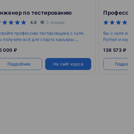
нженер по тестированию
4.6
3
отзыва
свойте профессию тестировщика с нуля.
Вы с нуля осво
ы получите всё для старта карьеры:
Python и науч
авыки ручного тестирования, практику
одном из этих
5 000 ₽
138 573 ₽
втоматизации на Java и опыт работы с веб-
Selenium, пов
риложениями.
помощью CI/CD
Подробнее
На сайт курса
Подробн
инженер.