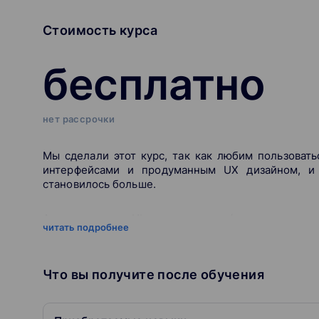
Стоимость курса
бесплатно
нет рассрочки
Мы сделали этот курс, так как любим пользоват
интерфейсами и продуманным UX дизайном, и 
становилось больше.
Автоматизация UI-тестирования (тестирования 
читать подробнее
регрессионного тестирования и получить больше 
продакшн. Также автоматизированные регресси
времени, чтобы более полно тестировать новую фу
Что вы получите после обучения
Обратите внимание, что этот курс не затрагива
изучить Python самостоятельно на следующих кур