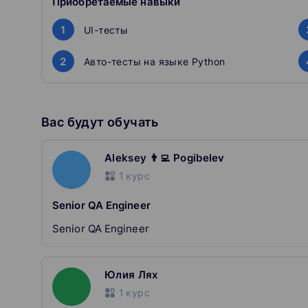
Приобретаемые навыки
Если вы никогда раньше не программировали
1
UI-тесты
для изучения синтаксиса и базовых возможно
В последнем модуле курса используются ко
2
Авто-тесты на языке Python
бы первый модуль курса Python: основы и пр
Вас будут обучать
Aleksey 👨‍💻 Pogibelev
1
курс
Senior QA Engineer
Senior QA Engineer
Юлия Лях
1
курс