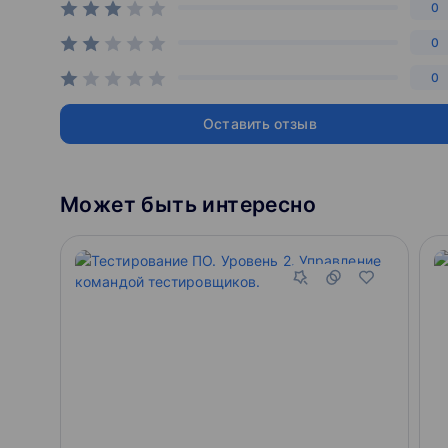
Тестирование с помощью PyTest
0
Использование фикстур в PyTest
0
PyTest — маркировка
PyTest — параметризация, конфигурирование, п
0
Итоги третьего модуля
Полезные ссылки к третьему модулю
Оставить отзыв
Применение паттерна Page Object Model
Что такое Page Object?
Пишем первые тесты с помощью Page Object
Может быть интересно
Улучшаем дизайн тестов
Фреймворки для Page Object
Полезные ссылки к четвёртому модулю
Итоги курса