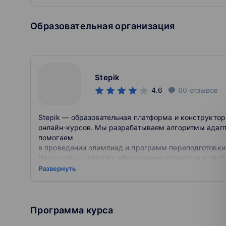
Образовательная организация
Stepik
4.6
60
отзывов
Stepik — образовательная платформа и конструктор
онлайн-курсов. Мы разрабатываем алгоритмы адапт
помогаем
в проведении олимпиад и программ переподготовки
Наша цель — сделать образование открытым и удо
Развернуть
Помогаем учиться, а также создавать свои курсы и 
Программа курса
Первые учебные материалы были размещены на пла