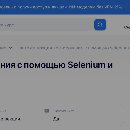
ровень и получи доступ к лучшим ИИ-моделям без VPN 🎁🚀
Се
ние
автоматизация тестирования с помощью selenium 
ния с помощью Selenium и
ения
Сертификат
е лекции
Да