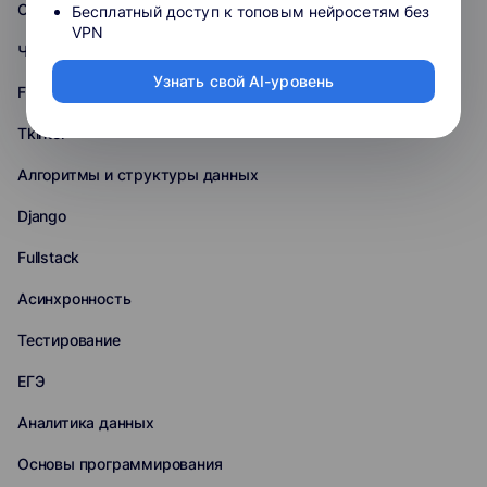
Oracle
Бесплатный доступ к топовым нейросетям без
VPN
Чат-боты
Узнать свой AI-уровень
Flask
Tkinter
Алгоритмы и структуры данных
Django
Fullstack
Асинхронность
Тестирование
ЕГЭ
Аналитика данных
Основы программирования