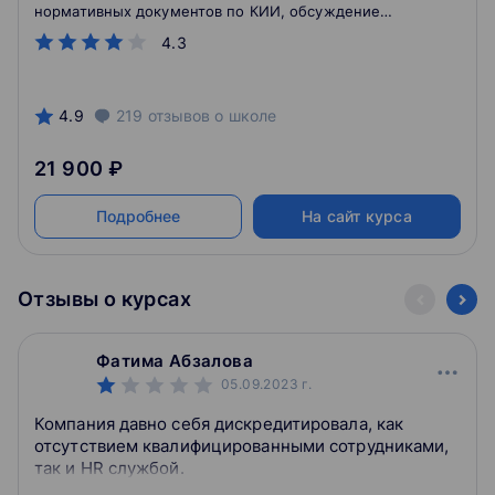
нормативных документов по КИИ, обсуждение
действий на всех этапах работ по категорированию и
4.3
защите объектов КИИ, разбор практичных вариантов
для решения основных проблемных моментов.
4.9
219
отзывов
о школе
21 900 ₽
Подробнее
На сайт курса
Отзывы о курсах
Фатима Абзалова
05.09.2023
г.
Компания давно себя дискредитировала, как
отсутствием квалифицированными сотрудниками,
так и HR службой.