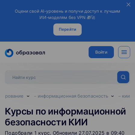
Оцени свой AI-уровень и получи доступ к лучшим
ИИ-моделям без VPN 🎁🚀
Перейти
Войти
мирование
информационная безопасность
кии
Курсы по информационной
безопасности КИИ
Подобрали
1
‌
курс
.
Обновили 27.07.2025 в 09:40