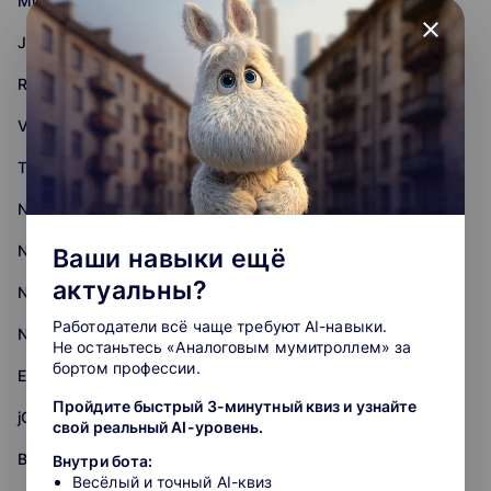
Middle
close
JavaScript
React.js
Vue.js
Three.js
Nuxt
Nest.js
Ваши навыки ещё
актуальны?
Next.js
Работодатели всё чаще требуют AI-навыки.
Node.js
Не останьтесь «Аналоговым мумитроллем» за
бортом профессии.
Express.js
Пройдите быстрый 3-минутный квиз и узнайте
jQuery
свой реальный AI-уровень.
Backend
Внутри бота:
Весёлый и точный AI-квиз