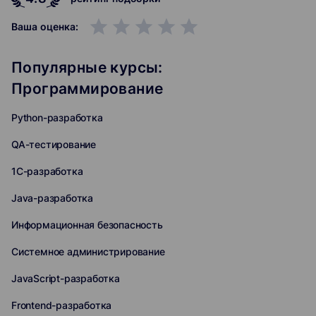
grade
grade
grade
grade
grade
Ваша оценка:
Популярные курсы:
Программирование
Python-разработка
QA-тестирование
1C-разработка
Java-разработка
Информационная безопасность
Системное администрирование
JavaScript-разработка
Frontend-разработка