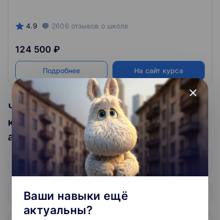
4.9
2606
отзывов
о школе
124 500 ₽
Подробнее
На сайт курса
close
Часто задаваемые вопросы по
курсам тематики Курсы
администрирования linux
Как проходит обучение?
Почему платные курсы лучше?
Ваши навыки ещё
актуальны?