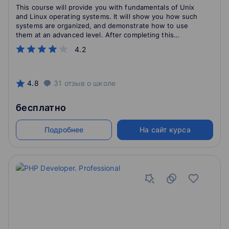
This course will provide you with fundamentals of Unix
and Linux operating systems. It will show you how such
systems are organized, and demonstrate how to use
them at an advanced level. After completing this
course, you will have a good understanding of
4.2
principles how these systems work. In applying these
skills, you will be able to perform fundamental
operational tasks, whether your Unix/Linux machine or
on a remote system. The course is on English level with
4.8
31
отзыв
о школе
Russian subtitles.
бесплатно
Подробнее
На сайт курса