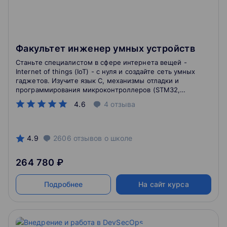
Факультет инженер умных устройств
Станьте специалистом в сфере интернета вещей -
Internet of things (IoT) - с нуля и создайте сеть умных
гаджетов. Изучите язык C, механизмы отладки и
программирования микроконтроллеров (STM32,
Arduino). Вы получите опыт работы с технологиями
4.6
4
отзыва
Wi-Fi, Bluetooth и LoRa для построения современных
встраиваемых систем.
4.9
2606
отзывов
о школе
264 780 ₽
Подробнее
На сайт курса