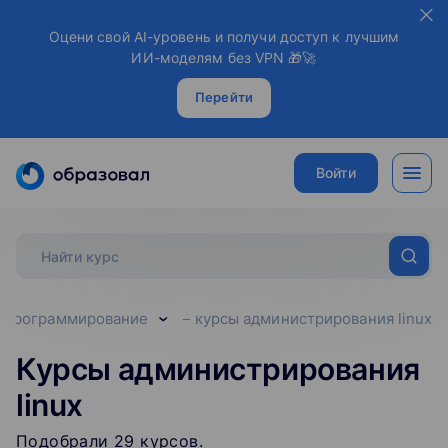
Оцени свой AI-уровень и получи доступ к лучшим
ИИ-моделям без VPN 🎁🚀
Перейти
Войти
программирование
курсы администрирования linux
Курсы администрирования
linux
Подобрали
29
‌
курсов
.