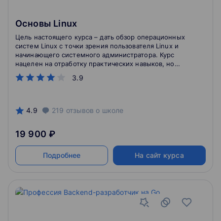
Основы Linux
Цель настоящего курса – дать обзор операционных
систем Linux с точки зрения пользователя Linux и
начинающего системного администратора. Курс
нацелен на отработку практических навыков, но
уделяет должное внимание и теоретическим
3.9
вопросам. Данный курс будет полезен
тестировщикам Unix-систем, инженерам по
автоматизации тестирования, разработчикам,
использующим bash-подобные оболочки, а также
4.9
219
отзывов
о школе
тем, кто хотел бы структурировать свои знания.
19 900 ₽
Подробнее
На сайт курса