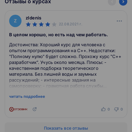
Отзывы о курсах
zldenis
Z
22.08.2021
г.
В целом хорошо, но есть над чем работать.
Достоинства: Хороший курс для человека с
опытом программирования на С++. Недостатки:
"Полному нулю" будет сложно. Прохожу курс "С++
разработчик". Учусь около месяца. Плюсы: -
качественная подборка теоретического
материала. Без лишней воды и заумных
рассуждений; - интересные задания на
самопроверку; - грамотная работа службы
поддержки, ментора и наставника. Обращался
читать подробнее
несколько раз, ответ все...
0
0
Показать все отзывы