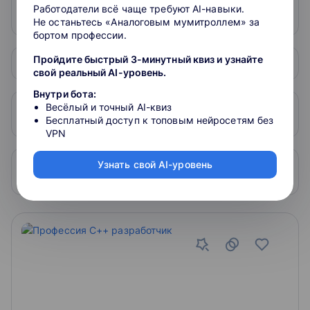
Минусы бесплатных курсов по
Работодатели всё чаще требуют AI-навыки.
администрированию Linux?
Не останьтесь «Аналоговым мумитроллем» за
бортом профессии.
Пройдите быстрый 3-минутный квиз и узнайте
Какие навыки я получу на курсах?
свой реальный AI-уровень.
Внутри бота:
Весёлый и точный AI-квиз
Сколько длятся курсы по
Бесплатный доступ к топовым нейросетям без
администрированию Linux?
VPN
Узнать свой AI-уровень
Смогу ли я трудоустроиться после
прохождения курсов?