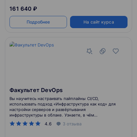
161 640 ₽
Подробнее
На сайт курса
Факультет DevOps
Вы научитесь настраивать пайплайны CI/CD,
использовать подход «Инфраструктура как код» для
настройки серверов и развёртывания
инфраструктуры в облаке. Узнаете, в чём
преимущество микросервисной архитектуры по
4.6
3
отзыва
сравнению с традиционной. Сможете работать с
Docker и Kubernetes.