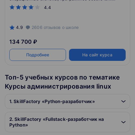
базы данных, системы аналитики, языки
4.4
программирования и многое другое. Познакомитесь
с тестированием и системным анализом. На
программе сможете сделать осознанный выбор
специализации и технологий, прокачаться в
4.9
2606
отзывов
о школе
выбранном направлении.
134 700 ₽
Подробнее
На сайт курса
Топ-5 учебных курсов по тематике
Курсы администрирования linux
1. SkillFactory «Python-разработчик»
2. SkillFactory «Fullstack-разработчик на
Python»