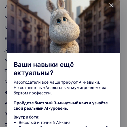
close
JavaScript
Nest.js
Next.js
Express.js
jQuery
Node.js
Ваши навыки ещё
Three.js
актуальны?
Nuxt
Работодатели всё чаще требуют AI-навыки.
Не останьтесь «Аналоговым мумитроллем» за
React.js
бортом профессии.
Пройдите быстрый 3-минутный квиз и узнайте
Vue.js
свой реальный AI-уровень.
Backend
Внутри бота:
Весёлый и точный AI-квиз
Oracle