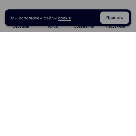
Принять
Мы используем файлы
cookie
Сервисы
Поиск
Сравнение
Избранное
info@obrazoval.ru
всегда готовы вам помочь
Рейтинг курсов
Отзывы о школах