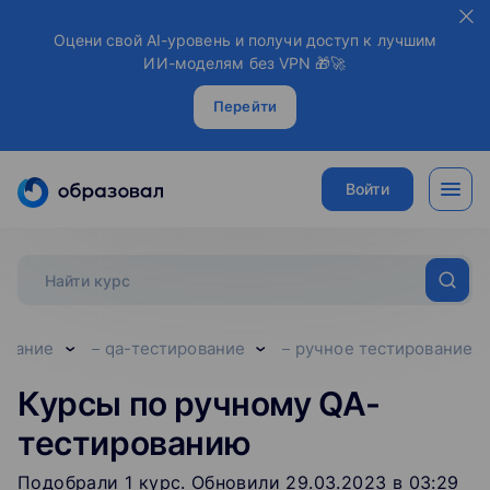
Оцени свой AI-уровень и получи доступ к лучшим
ИИ-моделям без VPN 🎁🚀
Перейти
Войти
ование
qa-тестирование
ручное тестирование
Курсы по ручному QA-
тестированию
Подобрали
1
‌
курс
.
Обновили 29.03.2023 в 03:29