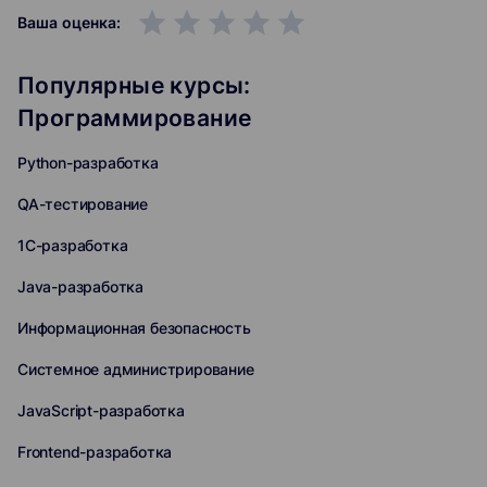
grade
grade
grade
grade
grade
Ваша оценка:
Популярные курсы:
Программирование
Python-разработка
QA-тестирование
1C-разработка
Java-разработка
Информационная безопасность
Системное администрирование
JavaScript-разработка
Frontend-разработка