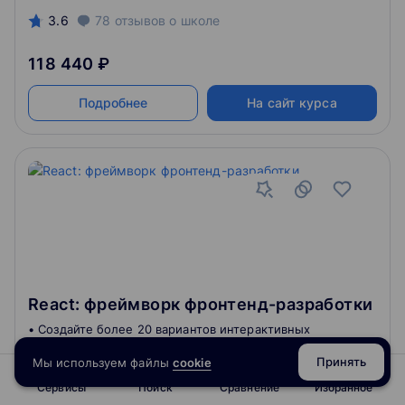
3.6
78
отзывов
о школе
118 440 ₽
Подробнее
На сайт курса
React: фреймворк фронтенд-разработки
• Создайте более 20 вариантов интерактивных
интерфейсов во время обучения• Добавьте React в
своё резюме и получите новые карьерные
Принять
Мы используем файлы
cookie
возможности
Сервисы
Поиск
Сравнение
Избранное
4.5