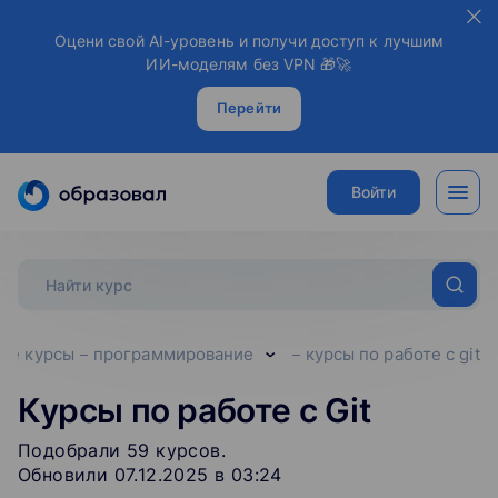
Оцени свой AI-уровень и получи доступ к лучшим
ИИ-моделям без VPN 🎁🚀
Перейти
Войти
все курсы
программирование
курсы по работе с git
Курсы по работе с Git
Подобрали
59
‌
курсов
.
Обновили 07.12.2025 в 03:24