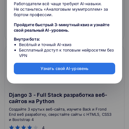
Работодатели всё чаще требуют AI-навыки.
4.9
13
отзывов
о школе
Не останьтесь «Аналоговым мумитроллем» за
бортом профессии.
21 500 ₽
Пройдите быстрый 3-минутный квиз и узнайте
свой реальный AI-уровень.
Подробнее
На сайт курса
Внутри бота:
Весёлый и точный AI-квиз
Бесплатный доступ к топовым нейросетям без
VPN
Узнать свой AI-уровень
Django 3 - Full Stack разработка веб-
сайтов на Python
Создайте 3 крутых веб-сайта, изучите Back и Frond
End веб разработку, сверстайте сайты с HTML5, CSS3
и Bootstrap 4
4