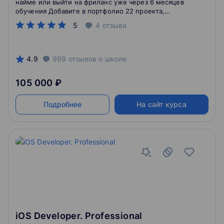
найме или выйти на фриланс уже через 6 месяцев
обучения Добавите в портфолио 22 проекта,
поработаете над реальными кейсами и примете
5
4
отзыва
участие в хакатоне
4.9
999
отзывов
о школе
105 000 ₽
Подробнее
На сайт курса
iOS Developer. Professional