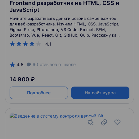
Frontend разработчик на HTML, CSS и
JavaScript
Начните зарабатывать деньги освоив самое важное
для веб-разработчика. Изучим HTML, CSS, JavaScript,
Figma, Pixso, Photoshop, VS Code, Emmet, BEM,
Bootstrap, Vue, React, Git, GitHub, Gulp. Расскажу как
составить портфолио, резюме и взять первый заказ
4.1
на фрилансе.
4.8
60
отзывов
о школе
14 900 ₽
Подробнее
На сайт курса