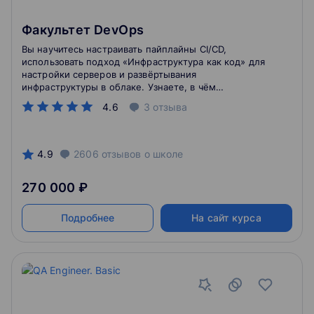
Факультет DevOps
Вы научитесь настраивать пайплайны CI/CD,
использовать подход «Инфраструктура как код» для
настройки серверов и развёртывания
инфраструктуры в облаке. Узнаете, в чём
преимущество микросервисной архитектуры по
4.6
3
отзыва
сравнению с традиционной. Сможете работать с
Docker и Kubernetes.
4.9
2606
отзывов
о школе
270 000 ₽
Подробнее
На сайт курса