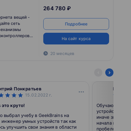
264 780 ₽
ернета вещей -
здайте сеть
Подробнее
 механизмы
оконтроллеров
На сайт курса
 работы с
Ra для построения
20 месяцев
м.
итрий Понкратьев
PortArt
15.02.2022
г.
 это круто!
Обучаюсь на ф
устройств. Курс
о выбрал учебу в GeekBrains на
иначе знаю пол
 инженер умных устройств так как
начала и не пож
сь улучшить свои знания в области
пробелов запол