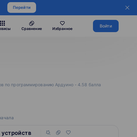
Перейти
Войти
рвисы
Сравнение
Избранное
сов по программированию Ардуино - 4.58 балла
начала
 устройств