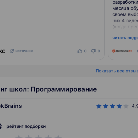
разработки
месяца обу
своем выбо
них 4 виде
(когда пр
онлайн). G
читать под
атмосферой
источник
0
0
Показать все отзы
нг школ: Программирование
ekBrains
4.
рейтинг подборки