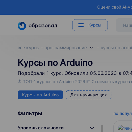
Оцени свой AI-у
Курсы
все курсы
программирование
курсы по ardu
Курсы по Arduino
Подобрали
1
‌
курс
.
Обновили 05.06.2023 в 07:
🔝 ТОП-1 курсов по Arduino 2026 💴 Стоимость курсов
Курсы по Arduino
Для начинающих
Фильтры
по попу
Уровень сложности