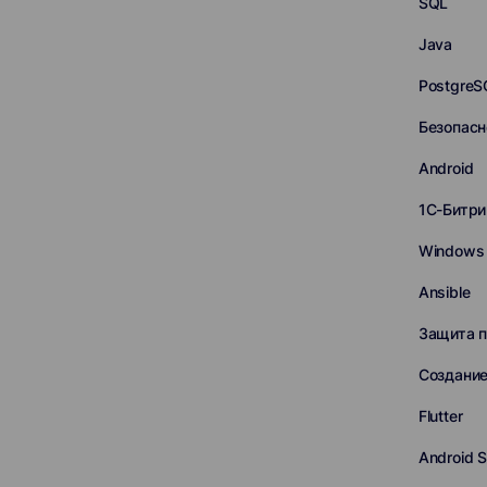
SQL
Java
PostgreS
Безопасн
Android
1С-Битри
Windows 
Ansible
Защита 
Создание
Flutter
Android S