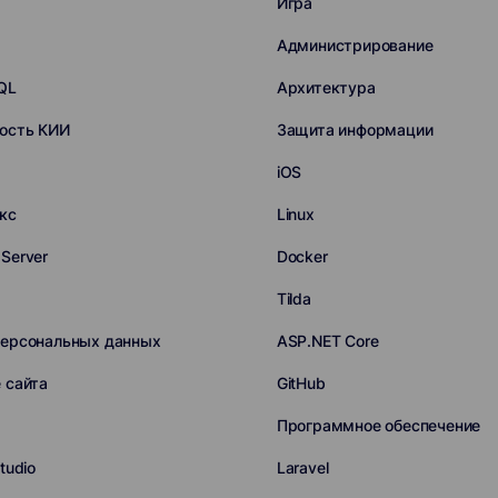
Игра
Администрирование
QL
Архитектура
ость КИИ
Защита информации
iOS
кс
Linux
Server
Docker
Tilda
персональных данных
ASP.NET Core
 сайта
GitHub
Программное обеспечение
tudio
Laravel