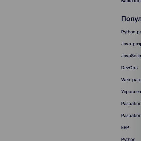
Ваша оц
Попу
Python-р
Java-раз
JavaScri
DevOps
Web-раз
Управлен
Разработ
Разработ
ERP
Python