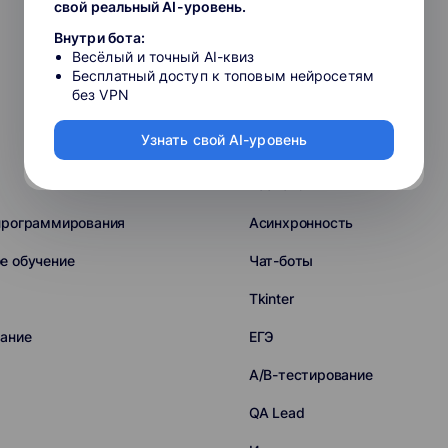
свой реальный AI-уровень.
HTML+CSS
Внутри бота:
Весёлый и точный AI-квиз
Vue.js
Бесплатный доступ к топовым нейросетям
без VPN
Express.js
Узнать свой AI-уровень
Nuxt
Backend
программирования
Асинхронность
е обучение
Чат-боты
Tkinter
ание
ЕГЭ
A/B-тестирование
QA Lead