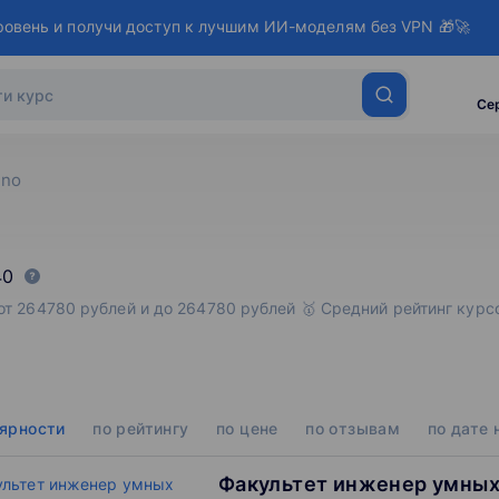
ровень и получи доступ к лучшим ИИ-моделям без VPN 🎁🚀
Се
ino
40
 от 264780 рублей и до 264780 рублей 🥇 Средний рейтинг кур
лярности
по рейтингу
по цене
по отзывам
по дате 
Факультет инженер умных