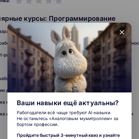
grade
grade
grade
grade
grade
енка:
лярные курсы: Программирование
close
азработка
QA-тестирование
работка
Информационная безопаснос
pt-разработка
Frontend-разработка
Golang-разработка
работка
Разработка на Swift
ие разработкой и IT
Fullstack-разработка
Ваши навыки ещё актуальны?
ка на C (C#, C++)
Backend-разработка
Работодатели всё чаще требуют AI-навыки.
ка игр
Повышение квалификации
Не останьтесь «Аналоговым мумитроллем» за
бортом профессии.
Unreal Engine
Пройдите быстрый 3-минутный квиз и узнайте
Нейронные сети