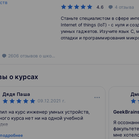
4.6
4
отзыва
Станьте специалистом в сфере инт
Internet of things (IoT) - с нуля и со
умных гаджетов. Изучите язык C,
отладки и программирования микр
(STM32, Arduino). Вы получите опыт
технологиями Wi-Fi, Bluetooth и Lo
2606
отзывов
о школе
современных встраиваемых систе
ы о курсах
Дядя Паша
Дм
09.12.2021
г.
пил на курс инженер умных устройств,
GeekBrains
ного курса нет ни на одной учебной
Я осознанн
дке
факультете
мне хотело
 подробнее