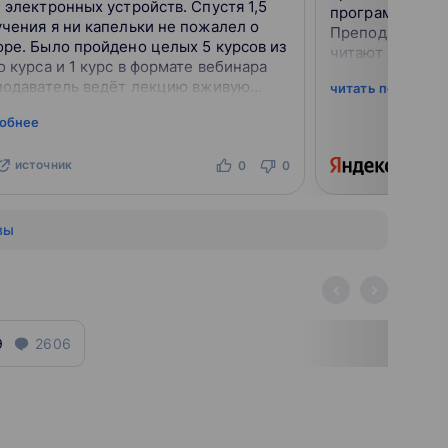
 электронных устройств. Спустя 1,5
программирован
чения я ни капельки не пожалел о
Преподаватели 
ре. Было пройдено целых 5 курсов из
читают лекции,
о курса и 1 курс в формате вебинара
работу устройс
еподаватель ведёт лекцию вживую
читать подробне
обратную связь. 
eekBrains завораживает своей
робнее
 у...
источник
ист
0
0
вы
9
2606