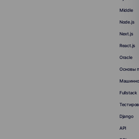
Middle
Node.js
Next.js
React.js
Oracle
Основы 
Машинно
Fullstack
Тестиров
Django
API