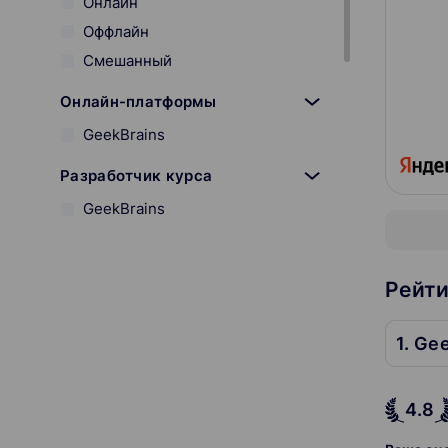
Онлайн
Оффлайн
Смешанный
Онлайн-платформы
GeekBrains
Разработчик курса
GeekBrains
Гарантия трудоустройства
Гарантия
Рейти
С сертификатом
1. Ge
Можно в рассрочку
4.8