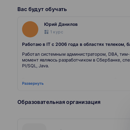
Вас будут обучать
Юрий Данилов
1
курс
Работаю в IT с 2006 года в областях телеком, б
Работал системным администратором, DBA, тим-
момент являюсь разработчиком в Сбербанке, спе
Pl/SQL, Java.
Руководитель направления в группе разработки 
Развернуть
занимаюсь разработкой модулей веб-приложений
участие в задачах разработки архитектуры базы
настройки взаимодействия приложений с различ
Образовательная организация
тим-лидера команды DevOps, занимающейся раз
полигонов. До этого руководил группой сопрово
промышленных системах Альфа-Банка. До работы
сопровождением биллинговых систем интернета
постоянно растет и управление ими является од