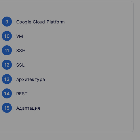
9
Google Cloud Platform
10
VM
11
SSH
12
SSL
13
Архитектура
14
REST
15
Адаптация