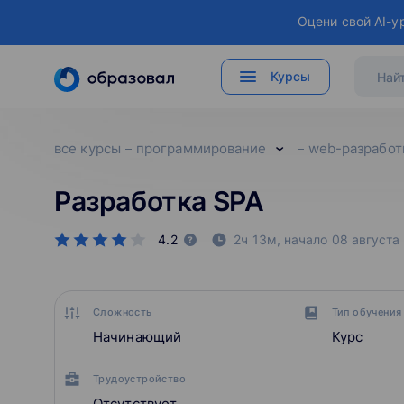
Оцени свой AI-у
Курсы
все курсы
программирование
web-разработ
Разработка SPA
4.2
2ч 13м,
начало
08 августа
Сложность
Тип обучения
Начинающий
Курс
Трудоустройство
Отсутствует