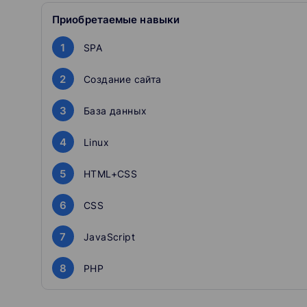
Приобретаемые навыки
1
SPA
2
Создание сайта
3
База данных
4
Linux
5
HTML+CSS
6
CSS
7
JavaScript
8
PHP