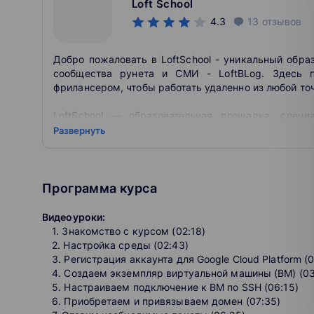
Loft School
данных используются повсеместно, поэтому их 
технологии, позволяющие получать все больше 
4.3
13
отзывов
данных. Эта информация позволяет принимать эф
клиентами, формировать каналы продаж, вычисля
Добро пожаловать в LoftSchool - уникальный обр
управление данными является важнейшей состав
сообщества рунета и СМИ - LoftBLog. Здесь п
все различия в существующих СУБД, есть общие
фрилансером, чтобы работать удаленно из любой то
полученные знания к любой платформе. Кроме то
позволяют разрабатывать эффективные, произв
LoftSchool — образовательная площадка, спец
образования с 2012 года. Преподаватели и настав
Развернуть
как Mojang, Avito и других. Образовательные про
видеокурсы.
Программа курса
Обучение программированию с нуля онлайн с личн
обучает: web разработке, php, javascript, seo, интер
Видеоуроки:
1. Знакомство с курсом (02:18)
2. Настройка среды (02:43)
3. Регистрация аккаунта для Google Cloud Platform (0
4. Создаем экземпляр виртуальной машины (ВМ) (03
5. Настраиваем подключение к ВМ по SSH (06:15)
6. Приобретаем и привязываем домен (07:35)