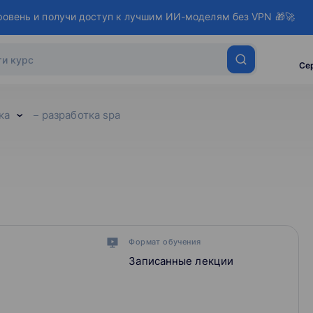
ровень и получи доступ к лучшим ИИ-моделям без VPN 🎁🚀
Се
ка
разработка spa
Формат обучения
Записанные лекции