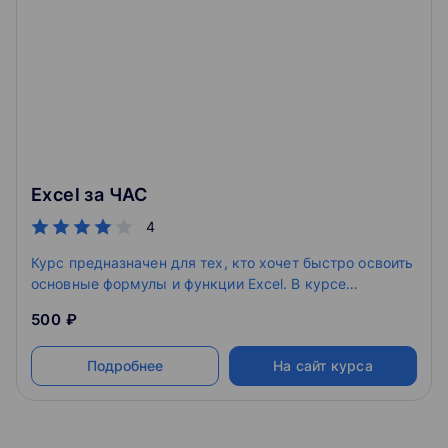
В рамках дипломного проекта вы самостоятельно
проанализируете данные из учебного проекта и построите
интерактивный дашборд с ключевыми метриками,
который сможете включить в портфолио.
Excel за ЧАС
4
Курс предназначен для тех, кто хочет быстро освоить
основные формулы и функции Excel. В курсе
минимальное количество теории и максимальное
500 ₽
количество практики. Не нужно откладывать,
приступай к обучению в Excel!
Подробнее
На сайт курса