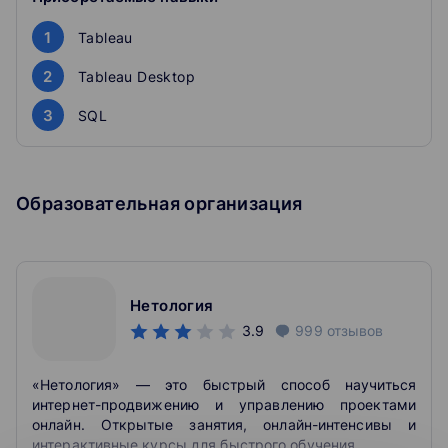
Sheets
Работа с источниками и создание дашбордов
1
Tableau
Cоздадите наглядные интерактивные дашборды для
анализа бизнес-метрик в онлайне
2
Tableau Desktop
Лучшие практики визуализации данных
Узнаете, чем отличается Sankey от Sunburst и почему
3
SQL
стоит отказаться от Piechart
Образовательная организация
Нетология
3.9
999
отзывов
«Нетология» — это быстрый способ научиться
интернет-продвижению и управлению проектами
онлайн. Открытые занятия, онлайн-интенсивы и
интерактивные курсы для быстрого обучения.