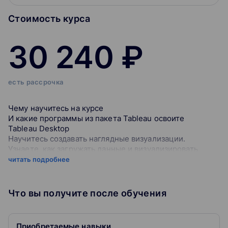
Стоимость курса
30 240 ₽
есть рассрочка
Чему научитесь на курсе
И какие программы из пакета Tableau освоите
Tableau Desktop
Научитесь создавать наглядные визуализации.
Узнаете, как загружать данные и визуализировать
отчётность
читать подробнее
Tableau Professional
Изучите сложные функции и вычисления, продвинутые
виды анализа и формулы, в том числе LOD, Table
Что вы получите после обучения
Calculations
Обработка данных из различных источников
Научитесь работать с данными из GA, SQL, Google
Приобретаемые навыки