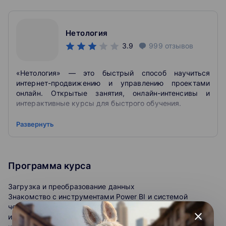
Нетология
3.9
999
отзывов
«Нетология» — это быстрый способ научиться
интернет-продвижению и управлению проектами
онлайн. Открытые занятия, онлайн-интенсивы и
интерактивные курсы для быстрого обучения.
Нетология – это онлайн-университет по подготовке и
Развернуть
дополнительному обучению специалистов в области
самых востребованных интернет-профессий.
Преподают в этом университете высококлассные
специалисты, работающие в таких компаниях как
Программа курса
Google, Яндекс, Mail.ru, Альфа-Банк и других
крупнейших компаниях. Многие из них являются
Загрузка и преобразование данных
владельцами собственных успешных онлайн-
Знакомство с инструментами Power BI и системой
бизнесов.
четырёх этапов решения аналитических задач. Обзор
close
источников данных для Power BI и особенностей работы с
Нетология была основана в 2011 году.