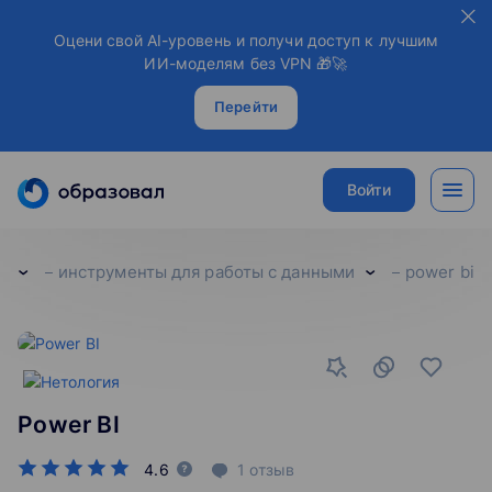
Оцени свой AI-уровень и получи доступ к лучшим
ИИ-моделям без VPN 🎁🚀
Перейти
Войти
а
инструменты для работы с данными
power bi
Power BI
4.6
1
отзыв