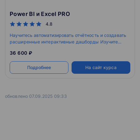
Power BI и Excel PRO
4.8
Научитесь автоматизировать отчётность и создавать
расширенные интерактивные дашборды Изучите
расширенные возможности инструментов Power
36 600 ₽
Query, Power Pivot, DAX&M Отработаете навыки на
практике: выполните 10 домашних работ и итоговый
Подробнее
На сайт курса
проект
обновлено 07.09.2025 09:33