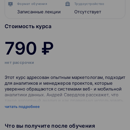
Формат обучения
Трудоустройство
Записанные лекции
Отсутствует
Стоимость курса
790 ₽
нет рассрочки
Этот курс адресован опытным маркетологам, подходит
для аналитиков и менеджеров проектов, которые
уверенно обращаются с системами веб- и мобильной
аналитики данных. Андрей Свердлов расскажет, что
такое когортный анализ и как правильно использовать
его, на примере четырех различных сценариев. Также
читать подробнее
научитесь составлять на курсе Excel-отчеты, грамотно
представлять результаты своей работы.
Что вы получите после обучения