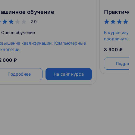
ашинное обучение
Практичес
2.9
Очное обучение
В курсе изуча
продвинутые 
овышение квалификации. Компьютерные
обучения, под
ехнологии.
3 900 ₽
математическ
методов.
2 000 ₽
Подробн
Подробнее
На сайт курса