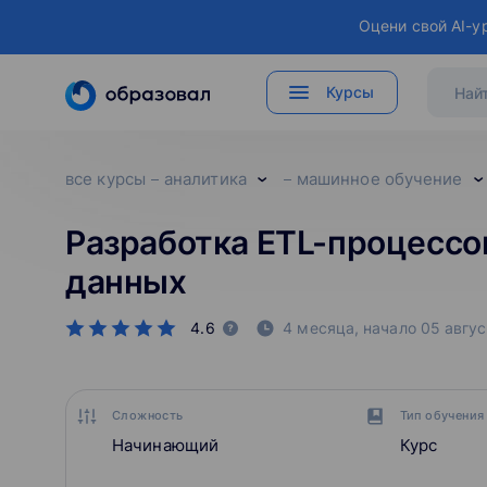
Оцени свой AI-у
Курсы
все курсы
аналитика
машинное обучение
Разработка ETL-процессо
данных
4.6
4 месяца,
начало
05 авгус
Сложность
Тип обучения
Начинающий
Курс