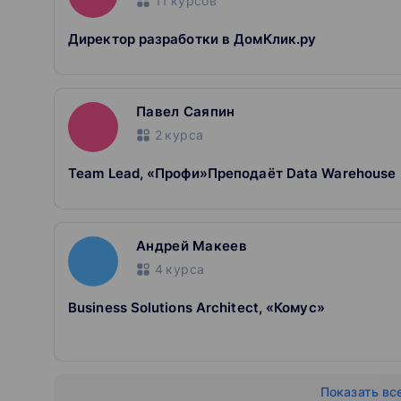
11
курсов
Директор разработки в ДомКлик.ру
Павел Саяпин
2
курса
Team Lead, «Профи»Преподаёт Data Warehouse
Андрей Макеев
4
курса
Business Solutions Architect, «Комус»
Показать вс