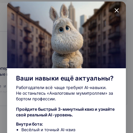
close
нтернет-продвижению и управлению проектами онлайн.
ые курсы для быстрого обучения.
Ваши навыки ещё актуальны?
ке и дополнительному обучению специалистов в области
Работодатели всё чаще требуют AI-навыки.
дают в этом университете высококлассные специалисты,
Не останьтесь «Аналоговым мумитроллем» за
с, Mail.ru, Альфа-Банк и других крупнейших компаниях.
бортом профессии.
успешных онлайн-бизнесов.
Пройдите быстрый 3-минутный квиз и узнайте
свой реальный AI-уровень.
вателями площадки являются предприниматель Максим
ом Нетологии, и его жена Юлия Спиридонова-Микеда,
Внутри бота:
та.
Весёлый и точный AI-квиз