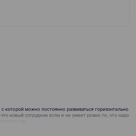
, с которой можно постоянно развиваться горизонтально
что новый сотрудник если и не умеет ровно то, что надо
 хранилищам.
ам
лубитесь в техническую сторону ровно настолько,