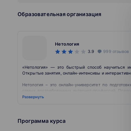
Образовательная организация
Нетология
3.9
999
отзывов
«Нетология» — это быстрый способ научиться и
Открытые занятия, онлайн-интенсивы и интерактивн
Нетология – это онлайн-университет по подготов
самых востребованных интернет-профессий. Препо
работающие в таких компаниях как Google, Яндек
Развернуть
Многие из них являются владельцами собственных 
Нетология была основана в 2011 году. Соосно
Спиридонов, являющийся генеральным директор
Программа курса
которая, собственно, и придумала концепцию проек