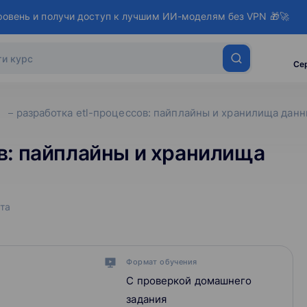
ровень и получи доступ к лучшим ИИ-моделям без VPN 🎁🚀
Се
разработка etl-процессов: пайплайны и хранилища дан
в: пайплайны и хранилища
та
Формат обучения
С проверкой домашнего
задания