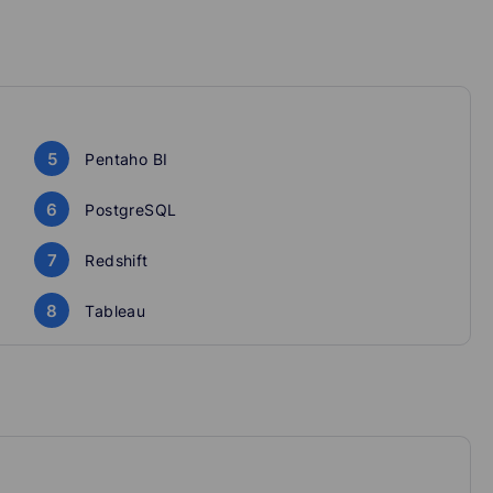
боте или перейти на новые более сложные задачи в
скую БД для нужд потребителей данных: аналитиков и
выводить real-time отчётность и строить RTDM-систему
5
Pentaho BI
6
PostgreSQL
7
Redshift
8
Tableau