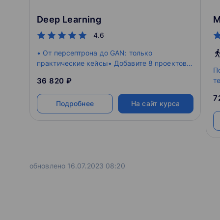
Deep Learning
М
4.6
• От персептрона до GAN: только
практические кейсы• Добавите 8 проектов в
П
портфолио• Гибкая учебная траектория,
36 820 ₽
т
поддержка сообщества экспертов,
консультации с ментором
7
Подробнее
На сайт курса
обновлено 16.07.2023 08:20