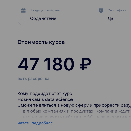
Трудоустройство
Сертификат
Содействие
Да
Стоимость курса
47 180 ₽
есть рассрочка
Кому подойдёт этот курс
Новичкам в data science
Сможете влиться в новую сферу и приобрести базу
— в любых компаниях и продуктах. Компании ждут, 
— его не надо учить работать с SQL и запросами к
Продуктовым, маркетинговым, бизнес-аналитик
читать подробнее
Расширите свою профессиональную траекторию, уг