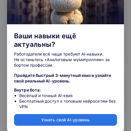
использования в бизнесе.
3.7
4.8
650
отзывов
о школе
Ваши навыки ещё
актуальны?
23 990 ₽
Работодатели всё чаще требуют AI-навыки.
Подробнее
На сайт курса
Не останьтесь «Аналоговым мумитроллем» за
бортом профессии.
Пройдите быстрый 3-минутный квиз и узнайте
свой реальный AI-уровень.
Внутри бота:
Весёлый и точный AI-квиз
Бесплатный доступ к топовым нейросетям без
VPN
Узнать свой AI-уровень
Управление портфелями проектов,
продуктов и услуг