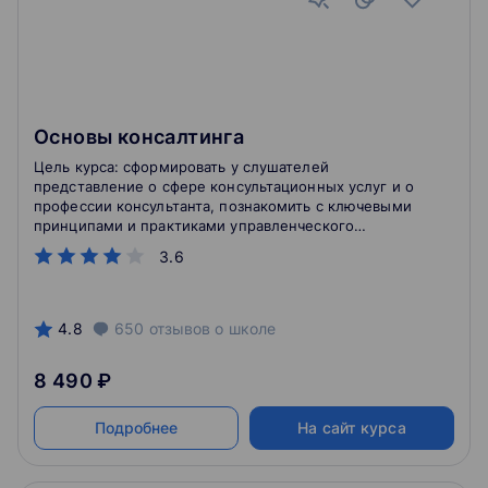
Основы консалтинга
Цель курса: сформировать у слушателей
представление о сфере консультационных услуг и о
профессии консультанта, познакомить с ключевыми
принципами и практиками управленческого
консалтинга, изучить инструменты, необходимые
3.6
для построения карьеры в области консалтинга, как
внешнего, так и внутреннего.
4.8
650
отзывов
о школе
8 490 ₽
Подробнее
На сайт курса