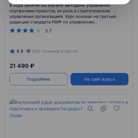
В ходе занятий Вы изучите методики управления
портфелями проектов, их роль в стратегическом
управлении организацией. Курс основан на третьей
редакции стандарта PMI® по управлению
портфелями (The Standard for Portfolio Management
3.7
2012 (v.3)) и посвящен изучению основных
принципов и подходов к управлению портфелями
проектов. Вы узнаете об особенностях управления
портфелями, о стандартах PMI в этой области.
4.8
650
отзывов
о школе
21 490 ₽
Подробнее
На сайт курса