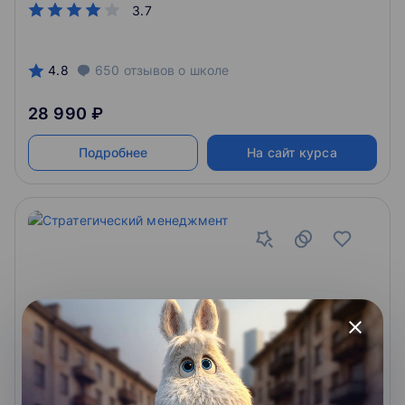
3.7
4.8
650
отзывов
о школе
28 990 ₽
Подробнее
На сайт курса
close
Стратегический менеджмент
Цель курса – получение экспертных знаний по
стратегическому управлению для дальнейшего