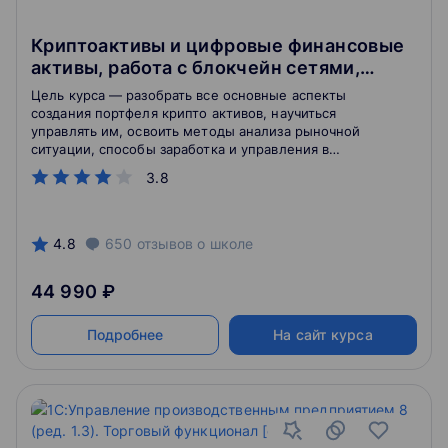
Криптоактивы и цифровые финансовые
активы, работа с блокчейн сетями,
токенами и фундаментальный анализ
Цель курса — разобрать все основные аспекты
создания портфеля крипто активов, научиться
управлять им, освоить методы анализа рыночной
ситуации, способы заработка и управления в
блокчейн-сетях.
3.8
4.8
650
отзывов
о школе
44 990 ₽
Подробнее
На сайт курса