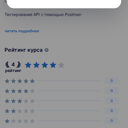
Объектно-ориентированное программирование
- научитесь подключать в проект отчеты Allure;
и анализ данных, биология и биоинформатика,
инженерно-технические и естественные науки.
Тестирование API с помощью Postman
Онлайн-курсы, размещенные на Stepik, неоднократно
- тестирование API с помощью Postman.
становились призерами конкурсов онлайн-курсов, а
система автоматизированной проверки задач
Основы автоматизации API
В данном курсе главный упор сделан на то, чтобы с
читать подробнее
используется в ряде курсов на платформах Coursera
минимальным углублением в теорию рассмотреть
и edX. Также Stepik активно развивает направление
Работа с фреймворком PyTest
основы на практических примерах, чтобы получить
адаптивного обучения, где каждый сможет изучать
возможность максимально быстро начать работать с
Рейтинг курса
материал, подобранный индивидуально под свой
данными инструментами, и в дальнейшем развивать
Построение проекта по Автоматизации
уровень знаний.
свои навыки, используя документацию и собственный
4
опыт проб и ошибок.
Добавление в проект Логирования и отчетов Allure
рейтинг
Если вы стремитесь развиваться и не стоять на месте,
0
Заключение
Stepik является также площадкой для проведения
вам интересно расширять границы, получать новые
конкурсов и олимпиад — среди мероприятий —
знания, вы хотите развиваться в области тестирования
0
отборочный этап Олимпиады НТИ, онлайн-этап акции
и готовы вкладывать свои ресурсы ради собственного
0
Тотальный диктант, международная олимпиада по
роста - вы на верном пути.
биоинформатике.
0
Курс постоянно обновляется дополнительными
0
теоретическим и практическим материалом,
тестовыми и практическими заданиями. Надеюсь, что