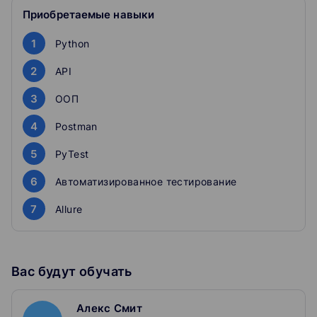
Закрепите свои знания в тестовых заданиях,
Приобретаемые навыки
которые максимально приближены к тем
которые выполняет реальный специалист.
1
Python
О курсе
2
API
Хотите СКИДКУ 20% - пишите на
3
ООП
aleksandr_stepik@mail.ru, обязательно укажите
название курса.
4
Postman
ВНИМАНИЕ!!!
В данном курсе абсолютно
НЕТ ВОДЫ
и
5
PyTest
ненужной информации. Если Вы любите бесполезные,
скучные и нудные видео от которых хочется спать - то
6
Автоматизированное тестирование
Вам не подойдет данный курс.
7
Allure
Домашние задания проверяются лично автором,
никаких тестов с выбором ответов, только
практические задания!
Вас будут обучать
В связи с политикой Google Play Store, с 23.01.2023
курсы можно приобретать только через Web-версию
Алекс Смит