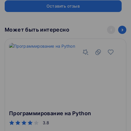
материалы из него помогут вам изменить свою жизнь
Оставить отзыв
Stepik — многофункциональная и гибкая платформа
и стать хорошими тестировщиками!!!
для создания образовательных материалов. Вы
можете создавать онлайн курсы, интерактивные
уроки с видео и различными типами заданий для
По прохождению курса вы получите
огромный багаж
Может быть интересно
учащихся, приватные курсы для ограниченной
практических и теоретических знаний
.
аудитории, проводить олимпиады и конкурсы,
запускать программы профессиональной
Видео лекции сочетает в себе как объяснение
переподготовки и повышения квалификации, а также
базовых понятий и элементов, необходимых для
обучать своих сотрудников и клиентов.
программирования и автоматизацию, так и наглядную
демонстрацию их применения.
При должном терпении и усилиях, которые вы
приложите при обучении незамедлительно дадут
хорошую практическую базу для прохождения
собеседования и будущей работе по профессии.
Обязательно попрактикуйтесь и напечатайте весь код,
Программирование на Python
который указан в видео, а так же потренируйтесь в
создании собственных классов, методов и модулей.
3.8
Так как практика - это неотъемлемая часть в