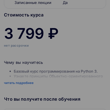
Записанные лекции
Да
Стоимость курса
3 799 ₽
нет рассрочки
Чему вы научитесь
Базовый курс программирования на Python 3.
Узнаете принципы Объектно-ориентированного
программирования на Python 3.
читать подробнее
Напишите полноценный проект по
автоматизации тестирования API.
Научитесь тестировать API с помощью Postman.
Что вы получите после обучения
Производить запуск тестов используя библиотеку
Pytest с необходимой конфигурацией.