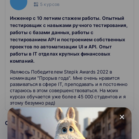
платформы (браузер в мобильном устройстве, через
5
курсов
браузер PC). В мобильной версии приложения по-
прежнему можно продолжать обучение.
Инженер с 10 летним стажем работы. Опытный
тестировщик с навыками ручного тестирования,
В результате прохождения этого курса, вами будет
работы с базами данных, работы с
написан проект по автоматизации тестирования API на
тестированием API и построением собственных
Python. Который вы можете спокойно брать и
применять на своих рабочих проектах, а так же изучив
проектов по автоматизации UI и API. Опыт
который сможете указать в своем резюме и иметь
работы в IT отделах крупных финансовых
козырь при поиске новой работы!
компаний.
Являюсь Победителем Stepik Awards 2022 в
Python 3
входит в
ТОП-5
наиболее популярных языков
номинации "Прорыв года". Мне очень нравится
программирования. С этого стоит начинать изучать
развиваться в сфере IT, преподавать и я постоянно
программирование. Язык очень прост и идеально
стараюсь в этом совершенствоваться. На моих
подходит для новичков, которые хотят изучить
курсах обучается уже более 45 000 студентов и я
программирование. Python станет отличным выбором
этому безумно рад)
в качестве вашего первого языка программирования.
close
Данный курс включает в себя практические занятия и
Образовательная организация
домашние задания по следующим темам: