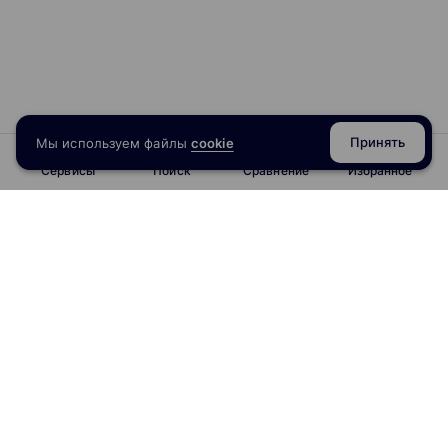
Представления
Ограничения и проверки
Блокировка таблиц
Анализ и оптимизация запросов
Продвинутый SQL. Оконные функции
Принять
Мы используем файлы
cookie
Введение в оконные функции
Сервисы
Поиск
Сравнение
Избранное
Знакомство с неагрегирующими функциями
Сортировка в оконных функциях
Фильтрация в оконных функциях
Понимание окон
Сортировка для агрегирующих функций
Группировка и оконные функции
info@obrazoval.ru
Ранжирование с помощью RANK и DENSE_RANK
всегда готовы вам помочь
Именованные окна
Ранжирование с помощью NTILE
Статистическое ранжирование
Опережение и отставание
Сравнение с первым и последним
Функция NTH_VALUE
Фреймы