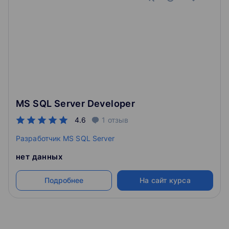
Основы SQL. Изменение таблиц
Добавление и удаление столбцов
Изменение столбцов
Изменение таблицы
Основы SQL. Поиск текста
Поиск с помощью LIKE
Полнотекстовый поиск
MS SQL Server Developer
Основы SQL. Вспомогательные функции
4.6
1
отзыв
Разработчик MS SQL Server
Математические функции
Строковые функции
нет данных
Функции даты
Сортировка по дате
Подробнее
На сайт курса
Основы SQL. Группировка данных
COUNT, MIN, MAX, AVG
GROUP BY