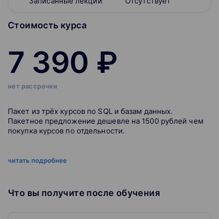
Записанные лекции
Отсутствует
Стоимость курса
7 390 ₽
нет рассрочки
Пакет из трёх курсов по SQL и базам данных.
Пакетное предложение дешевле на 1500 рублей чем
покупка курсов по отдельности.
1. Основы SQL
читать подробнее
Практический Online-курс по основам SQL с серией
коротких видео-уроков и большим количеством
заданий. На курсе вы научитесь делать как простые
Что вы получите после обучения
выборки, так и многотабличные запросы с
использование JOIN и UNION, а также освоите функции
агрегации.