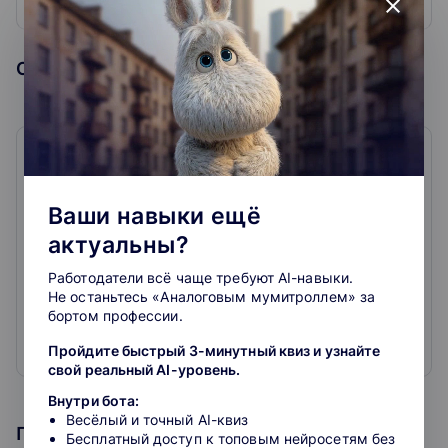
программировать, изучать новые инструменты
close
разработки, находить идеи реализации IT-
проектов.
Образовательная организация
Stepik
4.6
60
отзывов
Ваши навыки ещё
актуальны?
Stepik — образовательная платформа и конструктор
онлайн-курсов. Мы разрабатываем алгоритмы
Работодатели всё чаще требуют AI-навыки.
адаптивного обучения, сотрудничаем с авторами
Не останьтесь «Аналоговым мумитроллем» за
MOOC, помогаем
бортом профессии.
в проведении олимпиад и программ переподготовки.
Наша цель — сделать образование открытым и
Пройдите быстрый 3-минутный квиз и узнайте
Развернуть
свой реальный AI-уровень.
удобным.
Внутри бота:
Помогаем учиться, а также создавать свои курсы и
Весёлый и точный AI-квиз
Программа курса
обучать
Бесплатный доступ к топовым нейросетям без