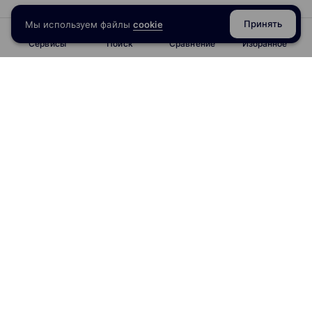
Принять
Мы используем файлы
cookie
Сервисы
Поиск
Сравнение
Избранное
info@obrazoval.ru
всегда готовы вам помочь
Рейтинг курсов
Отзывы о школах