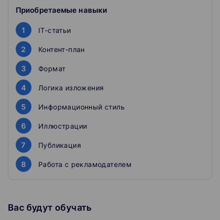
прохождения заданий нет.
Приобретаемые навыки
Курс будет интересен авторам, работающим в составе
1
IT-статьи
редакции, копирайтерам-одиночкам и просто
программистам, которые хотят научиться интересно
2
Контент-план
рассказывать о собственных проектах.
3
Формат
Материалы регулярно дополняются, обновляются и
4
корректируется. Отвечаем на все учебные вопросы в
Логика изложения
комментариях курса.
5
Информационный стиль
6
Иллюстрации
7
Публикация
8
Работа с рекламодателем
Вас будут обучать