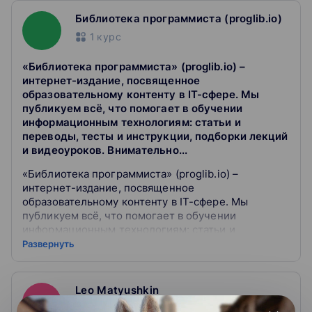
Библиотека программиста (proglib.io)
1
курс
«Библиотека программиста» (proglib.io) –
интернет-издание, посвященное
образовательному контенту в IT-сфере. Мы
публикуем всё, что помогает в обучении
информационным технологиям: статьи и
переводы, тесты и инструкции, подборки лекций
и видеоуроков. Внимательно...
«Библиотека программиста» (proglib.io) –
интернет-издание, посвященное
образовательному контенту в IT-сфере. Мы
публикуем всё, что помогает в обучении
информационным технологиям: статьи и
переводы, тесты и инструкции, подборки лекций и
Развернуть
видеоуроков. Внимательно следим за
современными технологиями программирования,
анализа и безопасного хранения данных. По
Leo Matyushkin
нашим материалам можно учиться
1
курс